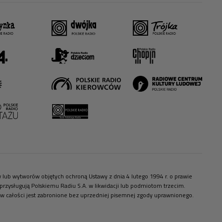
ów lub wytworów objętych ochroną Ustawy z dnia 4 lutego 1994 r. o prawie
zysługują Polskiemu Radiu S.A. w likwidacji lub podmiotom trzecim.
 w całości jest zabronione bez uprzedniej pisemnej zgody uprawnionego.