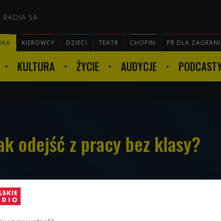
 RADIA SA
RKA
KIEROWCY
DZIECI
TEATR
CHOPIN
PR DLA ZAGRAN
KULTURA
ŻYCIE
AUDYCJE
PODCAST

ak odejść z pracy bez klasy?
pokolenia Z odważnie wkroczyli na rynek
i według praw wolnego rynku są pewni
i potrafią o siebie zawalczyć. Na różne