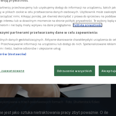
Twoją prywatność
artnerzy przechowujemy lub uzyskujemy dostęp do informacji na urządzeniu, takich jak
ory w plikach cookie w celu przetwarzania danych osobowych. Użytkownik może zaakcep
arządzać nimi, klikając poniżej, jak również skorzystać z prawa do sprzeciwu na podsta
go interesu lub w dowolnym momencie na stronie polityki prywatności. Te wybory będą 
nerom i nie będą miały wpływu na dane przeglądania.
Polityka prywatności
szymi partnerami przetwarzamy dane w celu zapewnienia:
dnych danych geolokalizacyjnych. Aktywne skanowanie charakterystyki urządzenia do ce
i. Przechowywanie informacji na urządzeniu lub dostęp do nich. Spersonalizowane reklamy 
m i treści, badnie odbiorców i ulepszanie usług.
nerów (dostawców)
a zaawansowane
Odrzucenie wszystkich
Akceptuj
ć wykonywana w trzech podstawowych formach
Foto: Shutterstock/fizkes
e jest jako sztuka nietraktowania pracy zbyt poważnie. O ile