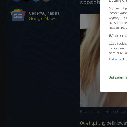
Dbamy o 
sposoby.
My i nasi
5
p
identyfikat
Obserwuj nas na
wybory lub z
Google News
uzasadnione
naszym part
Wraz z na
Użycie dokła
identyfikacj
pomiar rekla
Lista part
Ustawieni
Praca zdalna będzie mogła by
Quiet quitting
definiowan