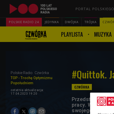
PORTAL POLSKIEGO
POLSKIE RADIO 24
JEDYNKA
DWÓJKA
TRÓJKA
CZWÓ
PLAYLISTA
MUZYKA
#Quittok. J
Polskie Radio
Czwórka
TOP - Trochę Optymizmu
Popołudniem
ostatnia aktualizacja:
17.04.2023 19:20
Przedstawiciele 
pracy. Wychowan
swojego sukcesu 