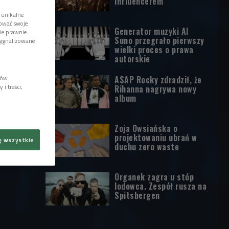
influencerem
 unikalne
tować swoje
Generator muzyki AI
wie prawnie
Suno przegrało pierwszy
sygnalizowane
wielki proces o prawa
autorskie
lów
A$AP Rocky zdradził, że
i treści,
Rihanna nagrywa nowy
album
Zoja Owsiańska o
projektowaniu ubrań w
ę wszystkie
duchu zero waste
Organek zagra u stóp
lodowca. Zespół rusza na
Spitsbergen