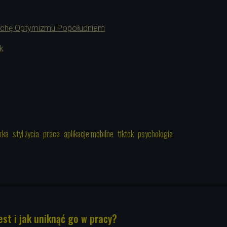
ochę Optymizmu Popołudniem
k
3
rka
styl życia
praca
aplikacje mobilne
tiktok
psychologia
st i jak uniknąć go w pracy?