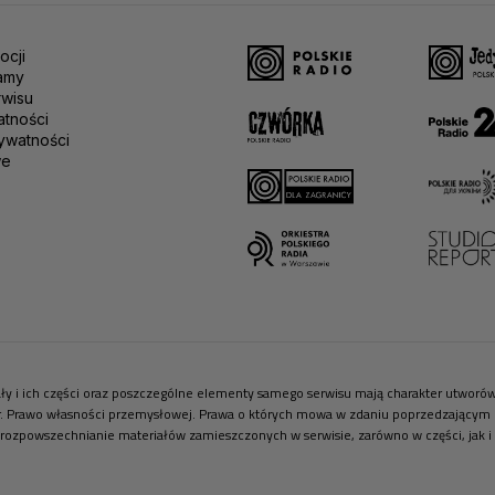
ocji
amy
rwisu
atności
ywatności
we
riały i ich części oraz poszczególne elementy samego serwisu mają charakter utwor
r. Prawo własności przemysłowej. Prawa o których mowa w zdaniu poprzedzającym pr
 rozpowszechnianie materiałów zamieszczonych w serwisie, zarówno w części, jak i