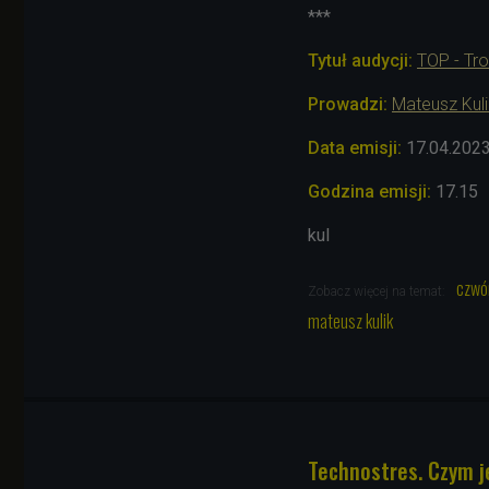
***
Tytuł audycji:
TOP - Tr
Prowadzi:
Mateusz Kuli
Data emisji:
17.04.202
Godzina emisji:
17.15
kul
czwó
Zobacz więcej na temat:
mateusz kulik
Technostres. Czym je