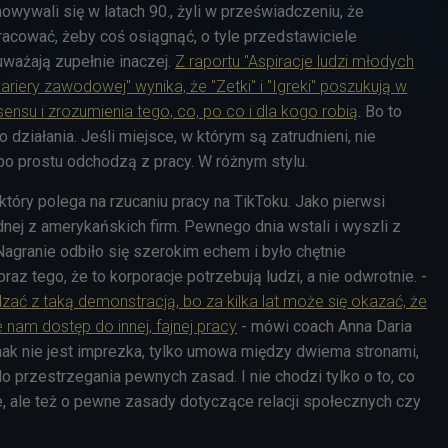
howywali się w latach 90., żyli w przeświadczeniu, że
racować, żeby coś osiągnąć, o tyle przedstawiciele
ważają zupełnie inaczej.
Z raportu "Aspiracje ludzi młodych
ariery zawodowej" wynika, że "Zetki" i "Igreki" poszukują w
ensu i zrozumienia tego, co, po co i dla kogo robią
. Bo to
o działania. Jeśli miejsce, w którym są zatrudnieni, nie
po prostu odchodzą z pracy. W różnym stylu.
 który polega na rzucaniu pracy na TikToku. Jako pierwsi
ednej z amerykańskich firm. Pewnego dnia wstali i wyszli z
Nagranie odbiło się szerokim echem i było chętnie
az tego, że to korporacje potrzebują ludzi, a nie odwrotnie. -
zać z taką demonstracją, bo za kilka lat może się okazać, że
e nam dostęp do innej, fajnej pracy
- mówi coach Anna Daria
dnak nie jest imprezka, tylko umowa między dwiema stronami,
o przestrzegania pewnych zasad. I nie chodzi tylko o to, co
, ale też o pewne zasady dotyczące relacji społecznych czy