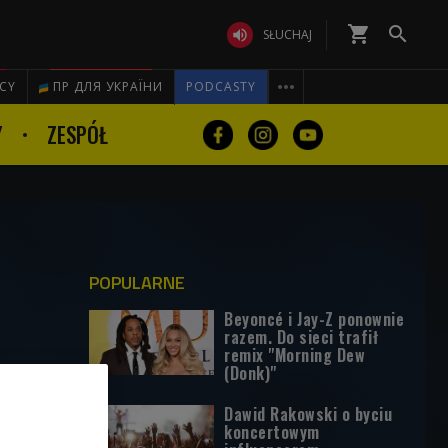
shopping_cart


SŁUCHAJ

ICY
ПР ДЛЯ УКРАЇНИ
PODCASTY
Y
ZESPÓŁ
POPULARNE
Beyoncé i Jay-Z ponownie
razem. Do sieci trafił
remix "Morning Dew
(Donk)"
Dawid Rakowski o byciu
koncertowym