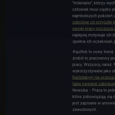
"milenialsi", którzy wyc
człowiek musi ciężko p
najmłodszych pokoleń u
odnośnie ich przyszłej k
swojej pracy poczucia s
najlepiej motywuje ich d
spełnia ich oczekiwań, 
#quittok to nowy trend,
zrobili to pracownicy j
pracy. Wszyscy, naraz. 
wykorzystywane jako obr
Radziłabym nie przesad
takie nagranie zablokuj
Nowicka. - Praca to je
które zobowiązują się d
jest zapisane w umowie
zawodowych.