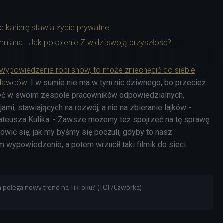
d karierę stawia życie prywatne
 zmiana". Jak pokolenie Z widzi swoją przyszłość?
a wypowiedzenia robi show, to może zniechęcić do siebie
odawców
. I w sumie nie ma w tym nic dziwnego, bo przecież
ieć w swoim zespole pracowników odpowiedzialnych,
ami, stawiających na rozwój, a nie na zbieranie lajków -
teusza Kulika. - Zawsze możemy też spojrzeć na tę sprawę
anowić się, jak my byśmy się poczuli, gdyby to nasz
 wypowiedzenie, a potem wrzucił taki filmik do sieci.
ym polega nowy trend na TikToku? (TOP/Czwórka)