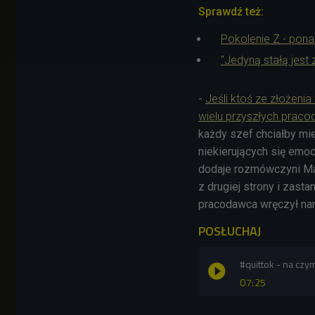
Sprawdź też:
Pokolenie Z - pona
"Jedyną stałą jest
-
Jeśli ktoś ze złożeni
wielu przyszłych prac
każdy szef chciałby m
niekierujących się emocj
dodaje rozmówczyni Ma
z drugiej strony i zast
pracodawca wręczył nam
POSŁUCHAJ
#quittok - na cz
07:25