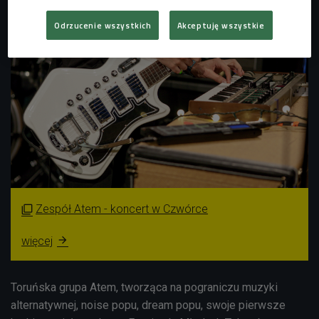
Odrzucenie wszystkich
Akceptuję wszystkie
Zespół Atem - koncert w Czwórce

więcej

Toruńska grupa Atem, tworząca na pograniczu muzyki
alternatywnej, noise popu, dream popu, swoje pierwsze