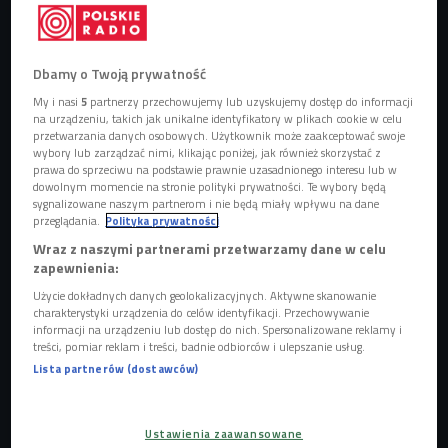
Atem o koncercie w Czwórce i planach na przyszłość
(Będzie głośno!/Czwórka)
Dbamy o Twoją prywatność
My i nasi
5
partnerzy przechowujemy lub uzyskujemy dostęp do informacji
na urządzeniu, takich jak unikalne identyfikatory w plikach cookie w celu
przetwarzania danych osobowych. Użytkownik może zaakceptować swoje
wybory lub zarządzać nimi, klikając poniżej, jak również skorzystać z
prawa do sprzeciwu na podstawie prawnie uzasadnionego interesu lub w
dowolnym momencie na stronie polityki prywatności. Te wybory będą
sygnalizowane naszym partnerom i nie będą miały wpływu na dane
przeglądania.
Polityka prywatności
Wraz z naszymi partnerami przetwarzamy dane w celu
zapewnienia:
Użycie dokładnych danych geolokalizacyjnych. Aktywne skanowanie
charakterystyki urządzenia do celów identyfikacji. Przechowywanie
informacji na urządzeniu lub dostęp do nich. Spersonalizowane reklamy i
treści, pomiar reklam i treści, badnie odbiorców i ulepszanie usług.
Toruńska formacja Atem podczas koncertu w studiu Czwórki w 2017
roku
Foto: Czwórka
Lista partnerów (dostawców)
GALERIA
Ustawienia zaawansowane