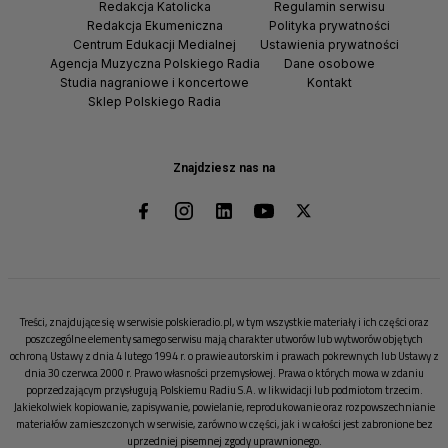
Redakcja Katolicka
Regulamin serwisu
Redakcja Ekumeniczna
Polityka prywatności
Centrum Edukacji Medialnej
Ustawienia prywatności
Agencja Muzyczna Polskiego Radia
Dane osobowe
Studia nagraniowe i koncertowe
Kontakt
Sklep Polskiego Radia
Znajdziesz nas na
Treści, znajdujące się w serwisie polskieradio.pl, w tym wszystkie materiały i ich części oraz
poszczególne elementy samego serwisu mają charakter utworów lub wytworów objętych
ochroną Ustawy z dnia 4 lutego 1994 r. o prawie autorskim i prawach pokrewnych lub Ustawy z
dnia 30 czerwca 2000 r. Prawo własności przemysłowej. Prawa o których mowa w zdaniu
poprzedzającym przysługują Polskiemu Radiu S.A. w likwidacji lub podmiotom trzecim.
Jakiekolwiek kopiowanie, zapisywanie, powielanie, reprodukowanie oraz rozpowszechnianie
materiałów zamieszczonych w serwisie, zarówno w części, jak i w całości jest zabronione bez
uprzedniej pisemnej zgody uprawnionego.