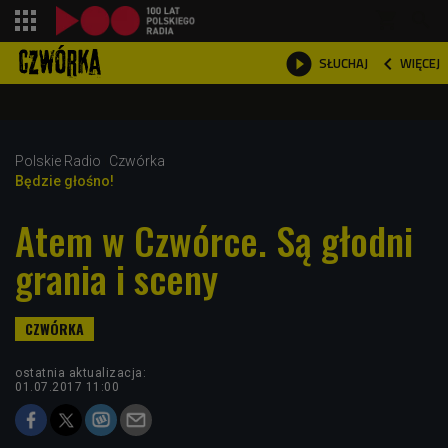
shopping_cart



WIĘCEJ
SŁUCHAJ

Polskie Radio
Czwórka
Będzie głośno!
Atem w Czwórce. Są głodni
grania i sceny
ostatnia aktualizacja:
01.07.2017 11:00