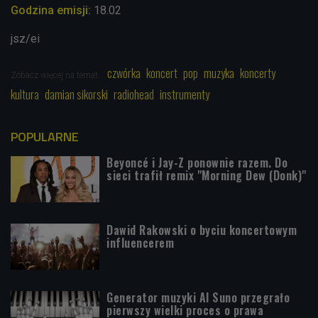
Godzina emisji:
18.02
jsz/ei
czwórka
koncert
pop
muzyka
koncerty
Zobacz więcej na temat:
kultura
damian sikorski
radiohead
instrumenty
POPULARNE
Beyoncé i Jay-Z ponownie razem. Do
sieci trafił remix "Morning Dew (Donk)"
Dawid Rakowski o byciu koncertowym
influencerem
Generator muzyki AI Suno przegrało
pierwszy wielki proces o prawa