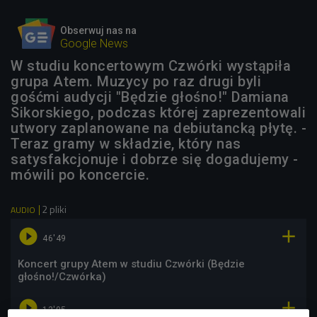
Obserwuj nas na
Google News
W studiu koncertowym Czwórki wystąpiła
grupa Atem. Muzycy po raz drugi byli
gośćmi audycji "Będzie głośno!" Damiana
Sikorskiego, podczas której zaprezentowali
utwory zaplanowane na debiutancką płytę. -
Teraz gramy w składzie, który nas
satysfakcjonuje i dobrze się dogadujemy -
mówili po koncercie.
2 pliki
AUDIO


46'49
Koncert grupy Atem w studiu Czwórki (Będzie
głośno!/Czwórka)


12'05