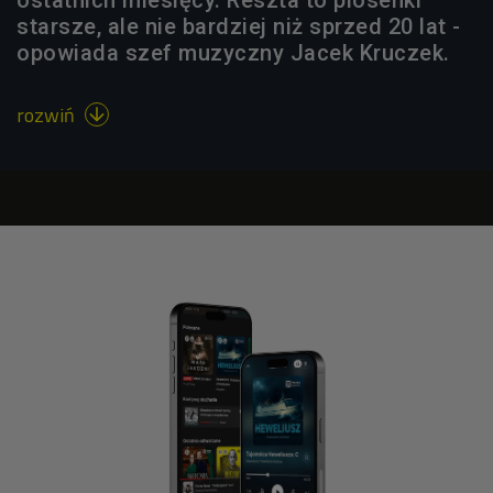
ostatnich miesięcy. Reszta to piosenki
starsze, ale nie bardziej niż sprzed 20 lat -
opowiada szef muzyczny Jacek Kruczek.
rozwiń
