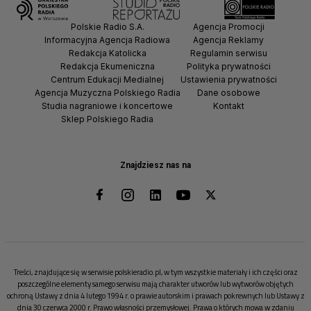
Polskie Radio S.A.
Agencja Promocji
Informacyjna Agencja Radiowa
Agencja Reklamy
Redakcja Katolicka
Regulamin serwisu
Redakcja Ekumeniczna
Polityka prywatności
Centrum Edukacji Medialnej
Ustawienia prywatności
Agencja Muzyczna Polskiego Radia
Dane osobowe
Studia nagraniowe i koncertowe
Kontakt
Sklep Polskiego Radia
Znajdziesz nas na
Treści, znajdujące się w serwisie polskieradio.pl, w tym wszystkie materiały i ich części oraz
poszczególne elementy samego serwisu mają charakter utworów lub wytworów objętych
ochroną Ustawy z dnia 4 lutego 1994 r. o prawie autorskim i prawach pokrewnych lub Ustawy z
dnia 30 czerwca 2000 r. Prawo własności przemysłowej. Prawa o których mowa w zdaniu