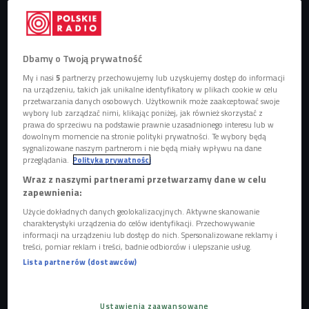
W jaki sposób kronikarze manipulowali historią polskich
władczyń? (Zaklinacze czasu/Czwórka)
Dbamy o Twoją prywatność
My i nasi
5
partnerzy przechowujemy lub uzyskujemy dostęp do informacji
na urządzeniu, takich jak unikalne identyfikatory w plikach cookie w celu
przetwarzania danych osobowych. Użytkownik może zaakceptować swoje
wybory lub zarządzać nimi, klikając poniżej, jak również skorzystać z
prawa do sprzeciwu na podstawie prawnie uzasadnionego interesu lub w
dowolnym momencie na stronie polityki prywatności. Te wybory będą
sygnalizowane naszym partnerom i nie będą miały wpływu na dane
przeglądania.
Polityka prywatności
Wraz z naszymi partnerami przetwarzamy dane w celu
zapewnienia:
Użycie dokładnych danych geolokalizacyjnych. Aktywne skanowanie
charakterystyki urządzenia do celów identyfikacji. Przechowywanie
zdjęcie ilustracyjne
Foto: shutterstock/ tomertu
informacji na urządzeniu lub dostęp do nich. Spersonalizowane reklamy i
treści, pomiar reklam i treści, badnie odbiorców i ulepszanie usług.
Lista partnerów (dostawców)
Ambitne, czy krnąbrne? Jakie były polskie władczynie?
- Potrafiły odpowiednio wykorzystać swoją pozycję - mówił
Ustawienia zaawansowane