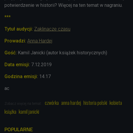
potwierdzenie w historii? Więcej na ten temat w nagraniu.
***
Tytuł audycji:
Zaklinacze czasu
Prowadzi:
Anna Hardej
Gość:
Kamil Janicki (autor książek historycznych)
Data emisji:
7
.12.2019
Godzina emisji:
14.17
ac
czwórka
anna hardej
historia polski
kobieta
Zobacz więcej na temat:
książka
kamil janicki
POPULARNE