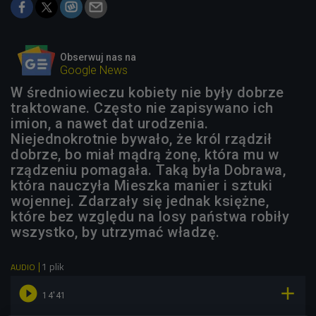
Obserwuj nas na
Google News
W średniowieczu kobiety nie były dobrze
traktowane. Często nie zapisywano ich
imion, a nawet dat urodzenia.
Niejednokrotnie bywało, że król rządził
dobrze, bo miał mądrą żonę, która mu w
rządzeniu pomagała. Taką była Dobrawa,
która nauczyła Mieszka manier i sztuki
wojennej. Zdarzały się jednak księżne,
które bez względu na losy państwa robiły
wszystko, by utrzymać władzę.
1 plik
AUDIO


14'41