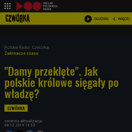
shopping_cart



WIĘCEJ
SŁUCHAJ

Polskie Radio
Czwórka
Zaklinacze czasu
"Damy przeklęte". Jak
polskie królowe sięgały po
władzę?
ostatnia aktualizacja:
08.12.2019 13:53