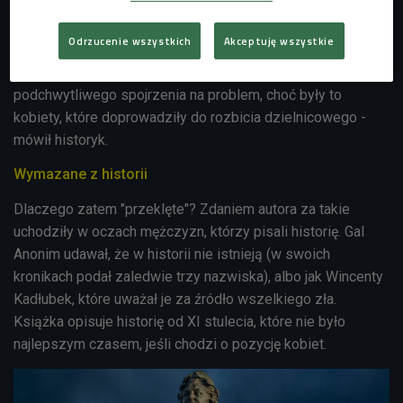
autor książki Kamil Janicki. - Dzięki temu osiągały swoje
cele. Daleki jestem od sformułowania, że była to
Odrzucenie wszystkich
Akceptuję wszystkie
manipulacja, zwłaszcza że nie używamy go w kontekście
działań mężczyzn. Podjąłem w tej książce próbę
podchwytliwego spojrzenia na problem, choć były to
kobiety, które doprowadziły do rozbicia dzielnicowego -
mówił historyk.
Wymazane z historii
Dlaczego zatem "przeklęte"? Zdaniem autora za takie
uchodziły w oczach mężczyzn, którzy pisali historię. Gal
Anonim udawał, że w historii nie istnieją (w swoich
kronikach podał zaledwie trzy nazwiska), albo jak Wincenty
Kadłubek, które uważał je za źródło wszelkiego zła.
Książka opisuje historię od XI stulecia, które nie było
najlepszym czasem, jeśli chodzi o pozycję kobiet.