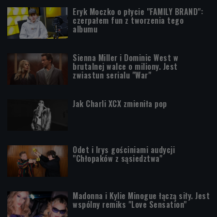
Eryk Moczko o płycie "FAMILY BRAND":
czerpałem fun z tworzenia tego
albumu
Sienna Miller i Dominic West w
brutalnej walce o miliony. Jest
zwiastun serialu "War"
Jak Charli XCX zmieniła pop
Odet i Irys gościniami audycji
"Chłopaków z sąsiedztwa"
Madonna i Kylie Minogue łączą siły. Jest
wspólny remiks "Love Sensation"