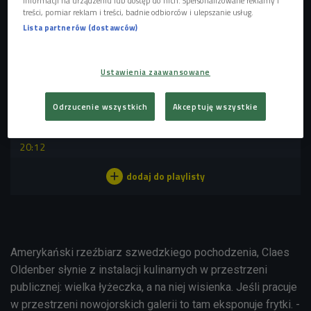
informacji na urządzeniu lub dostęp do nich. Spersonalizowane reklamy i
ale i inne narody mają swoją wersję takich smażonych
treści, pomiar reklam i treści, badnie odbiorców i ulepszanie usług.
ziemniaków. Dziś najłatwiej je uznać za danie
Lista partnerów (dostawców)
międzynarodowe, goszczące w niemal każdej kuchni, a
nawet sztuce.
Ustawienia zaawansowane
POSŁUCHAJ
Odrzucenie wszystkich
Akceptuję wszystkie
Skąd pochodzą frytki? (Czwórka/Sztuka jedzenia)
20:12
Amerykański rzeźbiarz szwedzkiego pochodzenia, Claes
Oldenber słynie z instalacji kulinarnych w przestrzeni
publicznej: wielka łyżeczka, a na niej wisienka. Jeśli pracuje
w przestrzeni nowojorskich galerii to tam eksponuje frytki. -