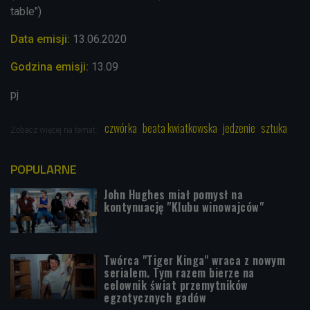
table")
Data emisji:
13.06
.2020
Godzina emisji:
13.09
pj
czwórka
beata kwiatkowska
jedzenie
sztuka
Zobacz więcej na temat:
POPULARNE
John Hughes miał pomysł na
kontynuację "Klubu winowajców"
Twórca "Tiger Kinga" wraca z nowym
serialem. Tym razem bierze na
celownik świat przemytników
egzotycznych gadów