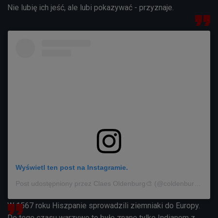
Nie lubię ich jeść, ale lubi pokazywać - przyznaje.
Wyświetl ten post na Instagramie.
Post udostępniony przez Claes Oldenburg🎨 (@coldenburg29)
W 1567 roku Hiszpanie sprowadzili ziemniaki do Europy.
Do tego czasu warzywo to było znane tylko Indianom z