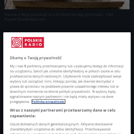
Rocznie w Belgii produkuje się 4,5 miliona ton tego przysmaku
Foto:
Piyaset/Shutterstock.com
Dbamy o Twoją prywatność
My i nasi
5
partnerzy przechowujemy lub uzyskujemy dostęp do informacji
na urządzeniu, takich jak unikalne identyfikatory w plikach cookie w celu
przetwarzania danych osobowych. Użytkownik może zaakceptować swoje
wybory lub zarządzać nimi, klikając poniżej, jak również skorzystać z
prawa do sprzeciwu na podstawie prawnie uzasadnionego interesu lub w
dowolnym momencie na stronie polityki prywatności. Te wybory będą
sygnalizowane naszym partnerom i nie będą miały wpływu na dane
przeglądania.
Polityka prywatności
Jak przemycić zdrowie w comfort foods
Wraz z naszymi partnerami przetwarzamy dane w celu
zapewnienia:
Użycie dokładnych danych geolokalizacyjnych. Aktywne skanowanie
Do frytek przyznają się Belgowie, Francuzi i Amerykanie,
charakterystyki urządzenia do celów identyfikacji. Przechowywanie