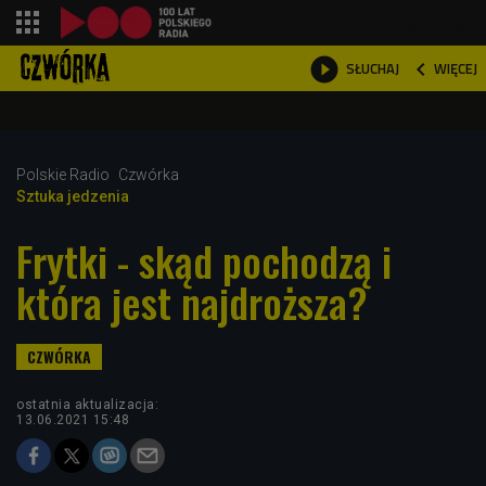
shopping_cart



WIĘCEJ
SŁUCHAJ

Polskie Radio
Czwórka
Sztuka jedzenia
Frytki - skąd pochodzą i
która jest najdroższa?
ostatnia aktualizacja:
13.06.2021 15:48