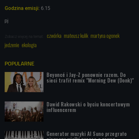
Godzina emisji:
6.15
pj
czwórka
mateusz kulik
martyna ogonek
Zobacz więcej na temat:
jedzenie
ekologia
POPULARNE
Beyoncé i Jay-Z ponownie razem. Do
sieci trafił remix "Morning Dew (Donk)"
Dawid Rakowski o byciu koncertowym
influencerem
Generator muzyki AI Suno przegrało