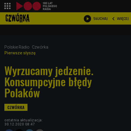
shopping_cart



WIĘCEJ
SŁUCHAJ

Polskie Radio
Czwórka
Pierwsze słyszę
Wyrzucamy jedzenie.
Konsumpcyjne błędy
Polaków
ostatnia aktualizacja:
30.12.2020 08:47