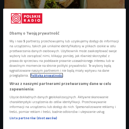
Sieci handlowe będą musiały przekazywać niewykorzystaną żywność pod
groźbą kary.
Foto: kay roxby/Shutterstock.com
Dbamy o Twoją prywatność
My i nasi
5
partnerzy przechowujemy lub uzyskujemy dostęp do informacji
na urządzeniu, takich jak unikalne identyfikatory w plikach cookie w celu
przetwarzania danych osobowych. Użytkownik może zaakceptować swoje
wybory lub zarządzać nimi, klikając poniżej, jak również skorzystać z
prawa do sprzeciwu na podstawie prawnie uzasadnionego interesu lub w
dowolnym momencie na stronie polityki prywatności. Te wybory będą
sygnalizowane naszym partnerom i nie będą miały wpływu na dane
przeglądania.
Polityka prywatności
Wraz z naszymi partnerami przetwarzamy dane w celu
zapewnienia:
Użycie dokładnych danych geolokalizacyjnych. Aktywne skanowanie
charakterystyki urządzenia do celów identyfikacji. Przechowywanie
informacji na urządzeniu lub dostęp do nich. Spersonalizowane reklamy i
treści, pomiar reklam i treści, badnie odbiorców i ulepszanie usług.
Weganizm rośnie w siłę. "Dzieci pokolenia Z będą w stu
Lista partnerów (dostawców)
procentach weganami"?