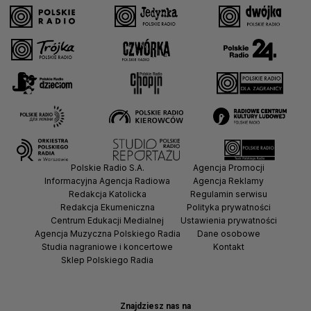
Polskie Radio S.A.
Agencja Promocji
Informacyjna Agencja Radiowa
Agencja Reklamy
Redakcja Katolicka
Regulamin serwisu
Redakcja Ekumeniczna
Polityka prywatności
Centrum Edukacji Medialnej
Ustawienia prywatności
Agencja Muzyczna Polskiego Radia
Dane osobowe
Studia nagraniowe i koncertowe
Kontakt
Sklep Polskiego Radia
Znajdziesz nas na