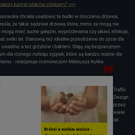
 należy karmić ptaków chlebem? >>>
 Gurowska chciała usadowić te budki w otoczeniu drzewa,
reśla, że takie sędziwe drzewa, które, mimo że mogą nie
o mogą mieć suche gałęzie, wypróchnienia czy jakieś infekcje,
ać setki lat. Stanowią też idealne przestrzenie do życia dla
 owadów, a też grzybów i bakterii. Stają się bezpiecznym
 dla różnego rodzaju żyjątek, które są bardzo ważne dla
temu - relacjonuje rozmówczyni Mateusza Kulika.
Traffic
Design
przez
wiele
lat
Wróbel w wielkim mieście -