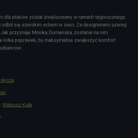
mi dla ptaków został zrealizowany w ramach tegorocznego
 i odbił się szerokim echem w sieci. Za designerami szereg
 Jak przyznaje Monika Domańska, zostanie na nim
 kilka poprawek, by maksymalnie zwiększyć komfort
eszkańców.
 słyszę
ski
a:
Mateusz Kulik
0