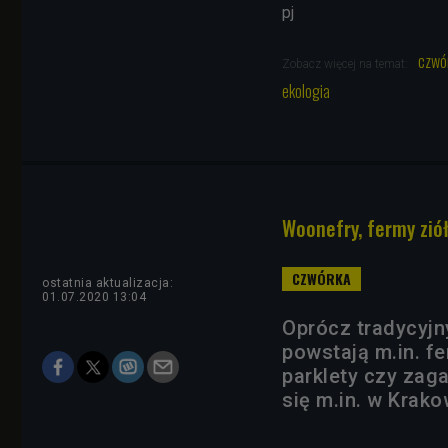
pj
czwó
Zobacz więcej na temat:
ekologia
Woonefry, fermy ziół
ostatnia aktualizacja:
01.07.2020 13:04
Oprócz tradycyjn
powstają m.in. fe
parklety czy zaga
się m.in. w Krako