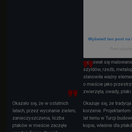
Wyświetl ten post na 
Post udostę
zajmował się malowanie
szyldów, rzeźb, metalop
stanowiła ważny elemen
o mieście jako przestrz
zwierzęta, owady, ptaki.
Okazało się, że w ostatnich
Okazuje się, że tradyc
latach, przez wycinanie zieleni,
korzenie. Projektantom 
zanieczyszczenia, liczba
lat temu w Turcji budow
ptaków w mieście zaczęła
kopie, właśnie dla ptak