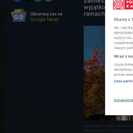
zamieszkają na o
wyjątkowy komple
ramach Biennale 
Obserwuj nas na
Dbamy o 
Google News
My i nasi
5
p
identyfikat
wybory lub z
uzasadnione
naszym part
Wraz z na
Użycie dokła
identyfikacj
pomiar rekla
Lista part
Ustawieni
Mural duetu: Małgorzata Gurows
Podstawowej nr 23 przy ulicy G