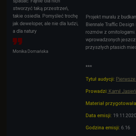
spadać. Fajnie dla nich
stworzyć taką przestrzeń,
takie osiedla. Pomyśleć trochę
Projekt muralu z budka
jak deweloper, ale nie dla ludzi,
Biennale Traffic Design
a dla natury
rozmów z ornitologami.
wprowadzonych jeszcze
przyszłych ptasich mi
Monika Domańska
***
Tytuł audycji:
Pierwsze
Prowadzi
:
Kamil Jasień
Materiał przygotował
Data emisji:
19.11.202
Godzina emisji:
6.16