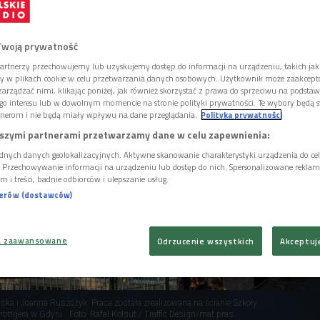
siedlu domków, które powstało w Gdyni. Ten
ks powstał na ścianie budynku szkoły w
Traffic Design.
Twoją prywatność
artnerzy przechowujemy lub uzyskujemy dostęp do informacji na urządzeniu, takich jak
ory w plikach cookie w celu przetwarzania danych osobowych. Użytkownik może zaakcep
arządzać nimi, klikając poniżej, jak również skorzystać z prawa do sprzeciwu na podsta
go interesu lub w dowolnym momencie na stronie polityki prywatności. Te wybory będą 
nerom i nie będą miały wpływu na dane przeglądania.
Polityka prywatności
szymi partnerami przetwarzamy dane w celu zapewnienia:
dnych danych geolokalizacyjnych. Aktywne skanowanie charakterystyki urządzenia do ce
i. Przechowywanie informacji na urządzeniu lub dostęp do nich. Spersonalizowane reklamy 
m i treści, badnie odbiorców i ulepszanie usług.
nerów (dostawców)
a zaawansowane
Odrzucenie wszystkich
Akceptuj
ka i Joanna Ruszczyk. Praca została zrealizowana na ścianie Szkoły
rottgera w Gdyni
Foto: Rafał Kołsut / Traffic Design/mat.pras.