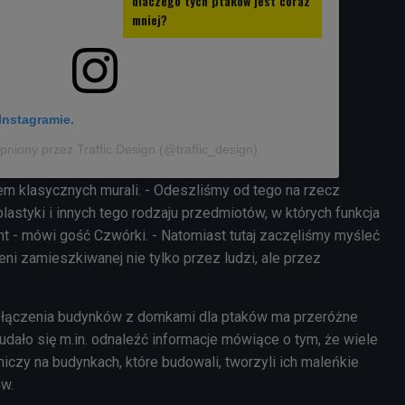
dlaczego tych ptaków jest coraz
mniej?
Instagramie.
pniony przez Traffic Design (@traffic_design)
m klasycznych murali. - Odeszliśmy od tego na rzecz
lastyki i innych tego rodzaju przedmiotów, w których funkcja
t - mówi gość Czwórki. - Natomiast tutaj zaczęliśmy myśleć
eni zamieszkiwanej nie tylko przez ludzi, ale przez
ja łączenia budynków z domkami dla ptaków ma przeróżne
udało się m.in. odnaleźć informacje mówiące o tym, że wiele
niczy na budynkach, które budowali, tworzyli ich maleńkie
ów.