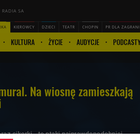
 RADIA SA
RKA
KIEROWCY
DZIECI
TEATR
CHOPIN
PR DLA ZAGRAN
KULTURA
ŻYCIE
AUDYCJE
PODCAST

mural. Na wiosnę zamieszkają
i
raz sikorki - te ptaki najprawdopodobniej