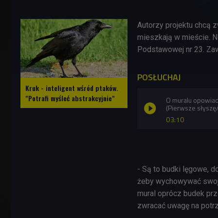
Autorzy projektu chcą 
mieszkają w mieście. Ni
Podstawowej nr 23. Zaw
POSŁUCHAJ
Kruk - inteligent wśród ptaków.
"Potrafi myśleć abstrakcyjnie"
O muralu opowiad
(Pierwsze słyszę
03:10
- Są to budki lęgowe, d
żeby wychowywać swoj
mural oprócz budek prz
zwracać uwagę na potrze