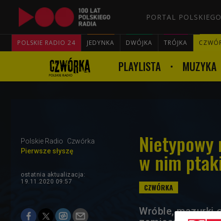
PORTAL POLSKIEGO
POLSKIE RADIO 24
JEDYNKA
DWÓJKA
TRÓJKA
CZWÓ
PLAYLISTA
MUZYKA
Nietypowy 
Polskie Radio
Czwórka
Pierwsze słyszę
w nim ptak
ostatnia aktualizacja:
19.11.2020 09:57
Wróble, mazurki o