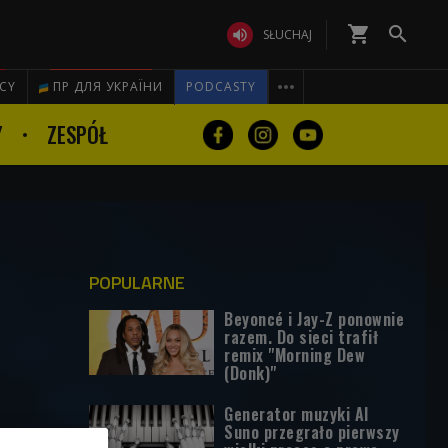
shopping_cart


SŁUCHAJ

ICY
ПР ДЛЯ УКРАЇНИ
PODCASTY
Y
ZESPÓŁ
POPULARNE
Beyoncé i Jay-Z ponownie
razem. Do sieci trafił
remix "Morning Dew
(Donk)"
Generator muzyki AI
Suno przegrało pierwszy