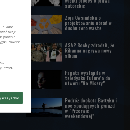
wielki proces o prawa
autorskie
Zoja Owsiańska o
projektowaniu ubrań w
 unikalne
duchu zero waste
tować swoje
wie prawnie
sygnalizowane
A$AP Rocky zdradził, że
Rihanna nagrywa nowy
album
lów
i treści,
Fagata wystąpiła w
teledysku Future'a do
utworu "No Misery"
ę wszystkie
Podróż dookoła Bałtyku i
noc spadających gwiazd
w "Przerwie
weekendowej"