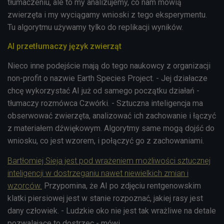
tłumaczeniu, ale to my analizujemy, co nam mówią
zwierzęta i my wyciągamy wnioski z tego eksperymentu.
Tu algorytmu używamy tylko do replikacji wyników.
AI przetłumaczy język zwierząt
Nieco inne podejście mają do tego naukowcy z organizacji
non-profit o nazwie Earth Species Project. - Jej działacze
chcę wykorzystać AI już od samego początku działań -
tłumaczy rozmówca Czwórki. - Sztuczna inteligencja ma
obserwować zwierzęta, analizować ich zachowanie i łączyć
z materiałem dźwiękowym. Algorytmy same mogą dojść do
wniosku, co jest wzorem, i połączyć go z zachowaniami.
Bartłomiej Sieja jest pod wrażeniem możliwości sztucznej
inteligencji w dostrzeganiu nawet niewielkich zmian i
wzorców.
Przypomina, że AI po zdjęciu rentgenowskim
klatki piersiowej jest w stanie rozpoznać, jakiej rasy jest
dany człowiek. - Ludzkie oko nie jest tak wrażliwe na detale
pozwalające to dostrzec - mówi.