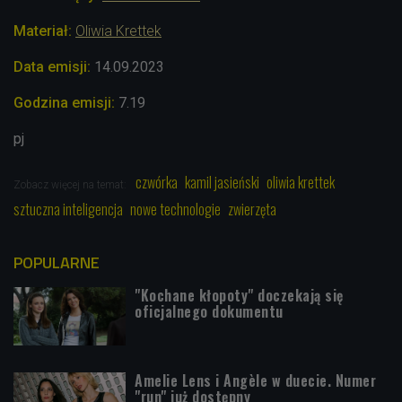
Materiał:
Oliwia Krettek
Data emisji:
14.09.2023
Godzina emisji:
7.19
pj
czwórka
kamil jasieński
oliwia krettek
Zobacz więcej na temat:
sztuczna inteligencja
nowe technologie
zwierzęta
POPULARNE
"Kochane kłopoty" doczekają się
oficjalnego dokumentu
Amelie Lens i Angèle w duecie. Numer
"run" już dostępny