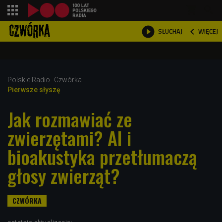
shopping_cart



WIĘCEJ
SŁUCHAJ

Polskie Radio
Czwórka
Pierwsze słyszę
Jak rozmawiać ze
zwierzętami? AI i
bioakustyka przetłumaczą
głosy zwierząt?