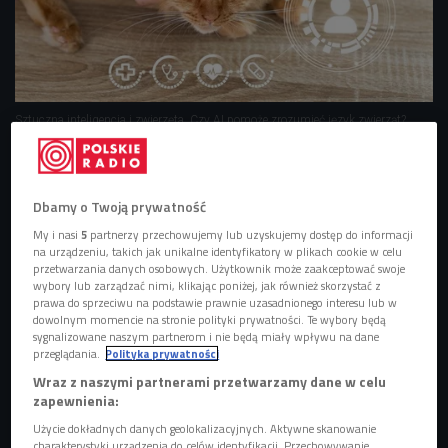
Sztuczna inteligencja i zwierzęta. Czy AI pomoże zrozumieć język zwierząt?
Foto: shutterstock/NONGASIMO
Ludzkość od lat chce zrozumieć głosy zwierząt i
komunikować się z nimi.
Dbamy o Twoją prywatność
Pojawiają się próby stworzenia translatorów
My i nasi
5
partnerzy przechowujemy lub uzyskujemy dostęp do informacji
na urządzeniu, takich jak unikalne identyfikatory w plikach cookie w celu
zwierzęcego języka.
przetwarzania danych osobowych. Użytkownik może zaakceptować swoje
wybory lub zarządzać nimi, klikając poniżej, jak również skorzystać z
Tu pomocne mogą być: bioakustyka i sztuczna
prawa do sprzeciwu na podstawie prawnie uzasadnionego interesu lub w
inteligencja.
dowolnym momencie na stronie polityki prywatności. Te wybory będą
sygnalizowane naszym partnerom i nie będą miały wpływu na dane
Zadaniem bioakustyki jest wykrycie, jakie
przeglądania.
Polityka prywatności
informacje zawiera wydany dźwięk. Tu liczą się
Wraz z naszymi partnerami przetwarzamy dane w celu
wzorce zbadane i wprowadzone przez człowieka.
zapewnienia:
Inną drogę do zrozumienia zwierząt wybrała
Użycie dokładnych danych geolokalizacyjnych. Aktywne skanowanie
charakterystyki urządzenia do celów identyfikacji. Przechowywanie
organizacja Earth Species Project. Sztuczną