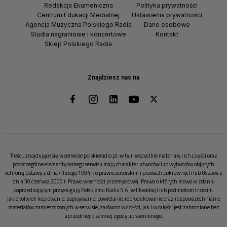
Redakcja Ekumeniczna
Polityka prywatności
Centrum Edukacji Medialnej
Ustawienia prywatności
Agencja Muzyczna Polskiego Radia
Dane osobowe
Studia nagraniowe i koncertowe
Kontakt
Sklep Polskiego Radia
Znajdziesz nas na
Treści, znajdujące się w serwisie polskieradio.pl, w tym wszystkie materiały i ich części oraz
poszczególne elementy samego serwisu mają charakter utworów lub wytworów objętych
ochroną Ustawy z dnia 4 lutego 1994 r. o prawie autorskim i prawach pokrewnych lub Ustawy z
dnia 30 czerwca 2000 r. Prawo własności przemysłowej. Prawa o których mowa w zdaniu
poprzedzającym przysługują Polskiemu Radiu S.A. w likwidacji lub podmiotom trzecim.
Jakiekolwiek kopiowanie, zapisywanie, powielanie, reprodukowanie oraz rozpowszechnianie
materiałów zamieszczonych w serwisie, zarówno w części, jak i w całości jest zabronione bez
uprzedniej pisemnej zgody uprawnionego.