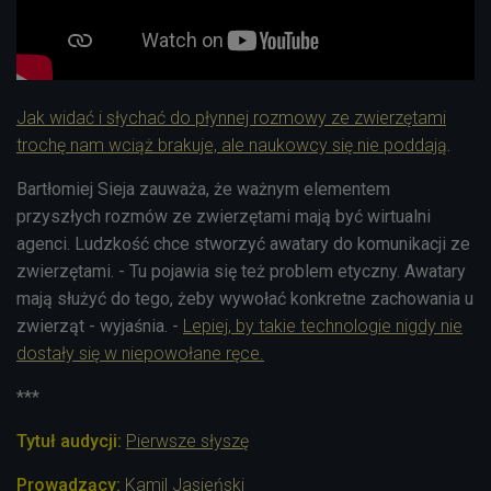
Jak widać i słychać do płynnej rozmowy ze zwierzętami
trochę nam wciąż brakuje, ale naukowcy się nie poddają
.
Bartłomiej Sieja zauważa, że ważnym elementem
przyszłych rozmów ze zwierzętami mają być wirtualni
agenci. Ludzkość chce stworzyć awatary do komunikacji ze
zwierzętami. - Tu pojawia się też problem etyczny. Awatary
mają służyć do tego, żeby wywołać konkretne zachowania u
zwierząt - wyjaśnia. -
Lepiej, by takie technologie nigdy nie
dostały się w niepowołane ręce.
***
Tytuł audycji:
Pierwsze słyszę
Prowadzący:
Kamil Jasieński