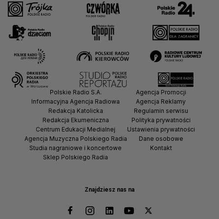
Polskie Radio S.A.
Agencja Promocji
Informacyjna Agencja Radiowa
Agencja Reklamy
Redakcja Katolicka
Regulamin serwisu
Redakcja Ekumeniczna
Polityka prywatności
Centrum Edukacji Medialnej
Ustawienia prywatności
Agencja Muzyczna Polskiego Radia
Dane osobowe
Studia nagraniowe i koncertowe
Kontakt
Sklep Polskiego Radia
Znajdziesz nas na