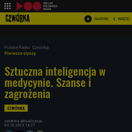
shopping_cart



WIĘCEJ
SŁUCHAJ

Polskie Radio
Czwórka
Pierwsze słyszę
Sztuczna inteligencja w
medycynie. Szanse i
zagrożenia
ostatnia aktualizacja:
03.10.2023 14:27