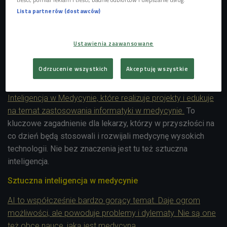
Lista partnerów (dostawców)
Mateusz Lickindorf jest studentem Wydziału Lekarskiego
Uniwersytetu Medycznego we Wrocławiu i Politechniki
Ustawienia zaawansowane
Wrocławskiej, założycielem Koła Naukowego Sztuczna
Inteligencja w Medycynie. I
nteresują go nauki medyczne i
Odrzucenie wszystkich
Akceptuję wszystkie
techniczne oraz to, co dzieje się na ich styku.
Dlatego
powołał międzyuczelniane koło naukowe Sztuczna
Inteligencja w Medycynie, które realizuje projekty i edukuje
na temat zastosowania informatyki w medycynie.
To
kluczowe zagadnienie dla lekarzy, którzy w przyszłości na
co dzień będą stosowali i rozwijali medycynę wysokich
technologii. Nie bez znaczenia jest tu też sztuczna
inteligencja.
Sztuczna inteligencja w medycynie
AI to współcześnie bardzo gorący temat. Daje ogrom
możliwości, ale powoduje problemy i dylematy. Nie są one
też obce nauce, jaką jest medycyna.