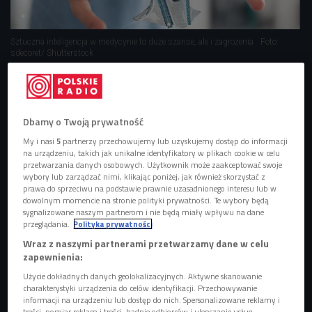
Sztuczna inteligencja w medycynie to duże szanse, ale i zagrożenia
Foto:
sdecoret/ Shutterstock
Mateusz Lickindort to student Wydziału Lekarskiego
Uniwersytetu Medycznego we Wrocławiu i
Politechniki Wrocławskiej.
Dbamy o Twoją prywatność
Założył Koło Naukowe Sztuczna Inteligencja w
My i nasi
5
partnerzy przechowujemy lub uzyskujemy dostęp do informacji
na urządzeniu, takich jak unikalne identyfikatory w plikach cookie w celu
Medycynie.
przetwarzania danych osobowych. Użytkownik może zaakceptować swoje
Sztuczna inteligencja, jako statystyczne
w
podejście
wybory lub zarządzać nimi, klikając poniżej, jak również skorzystać z
prawa do sprzeciwu na podstawie prawnie uzasadnionego interesu lub w
analizie danych, jest obecna w medycynie od dekad.
dowolnym momencie na stronie polityki prywatności. Te wybory będą
Od kilku lat zaś wkracza w nią przebojem, jak w innych
sygnalizowane naszym partnerom i nie będą miały wpływu na dane
przeglądania.
Polityka prywatności
branżach.
Wraz z naszymi partnerami przetwarzamy dane w celu
Zastosowanie rozwiązań AI niesie też ze sobą
zapewnienia:
zagrożenia.
i
danych jest
Zabezpieczenie
anonimizacja
Użycie dokładnych danych geolokalizacyjnych. Aktywne skanowanie
tu niezbędna.
charakterystyki urządzenia do celów identyfikacji. Przechowywanie
informacji na urządzeniu lub dostęp do nich. Spersonalizowane reklamy i
Czy AI zastąpi lekarzy?
treści, pomiar reklam i treści, badnie odbiorców i ulepszanie usług.