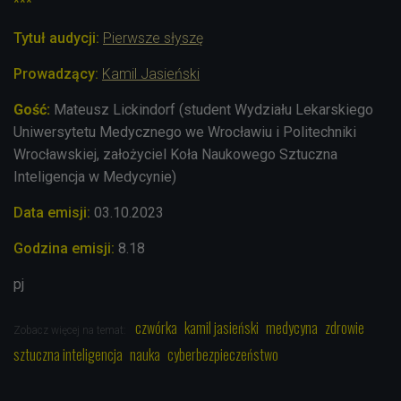
***
Tytuł audycji:
Pierwsze słyszę
Prowadzący:
Kamil Jasieński
Gość:
Mateusz Lickindorf (student Wydziału Lekarskiego
Uniwersytetu Medycznego we Wrocławiu i Politechniki
Wrocławskiej, założyciel Koła Naukowego Sztuczna
Inteligencja w Medycynie)
Data emisji:
03.10.2023
Godzina emisji:
8.18
pj
czwórka
kamil jasieński
medycyna
zdrowie
Zobacz więcej na temat:
sztuczna inteligencja
nauka
cyberbezpieczeństwo