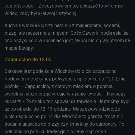
Jasieńskiego. - Zdecydowałem się pokazać to w formie
wideo, żeby było łatwiej i szybciej.
Kuchnia włoska kojarzy nam się z makaronami, sosami,
pizzą, ale raczej nie z mięsem. Gość Czwórki podkreśla, że
ono oczywiście w kuchniach jest, Włosi nie są wyjątkiem na
mapie Europy.
Cappuccino do 12.00.
Ciekawe jest podejście Włochów do picia cappuccino.
Rodowici mieszkańcy półwyspu piją je tylko do 12.00, nie
później. - Cappuccino, z ciepłym mlekiem, o poranku
wypełnia nasze brzuchy, daje wrażenie sytości - tłumaczy
kucharz. - To mleko też spowalnia trawienie. Jesteśmy syci
aż do obiadu, do 12-13 godziny. Muszę powiedzieć, że
picie cappuccino po 12 dla Włochów to gorsza rzecz niż
dodanie ananasa do pizzy czy śmietany do carbonary. Po
południu po posiłku tradycyjnie pijemy espresso.