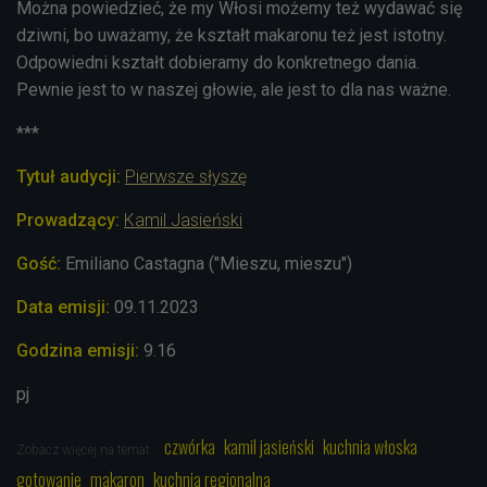
Można powiedzieć, że my Włosi możemy też wydawać się
dziwni, bo uważamy, że kształt makaronu też jest istotny.
Odpowiedni kształt dobieramy do konkretnego dania.
Pewnie jest to w naszej głowie, ale jest to dla nas ważne.
***
Tytuł audycji:
Pierwsze słyszę
Prowadzący:
Kamil Jasieński
Gość:
Emiliano Castagna ("Mieszu, mieszu")
Data emisji:
09.11.2023
Godzina emisji:
9.16
pj
czwórka
kamil jasieński
kuchnia włoska
Zobacz więcej na temat:
gotowanie
makaron
kuchnia regionalna