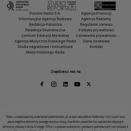
Polskie Radio S.A.
Agencja Promocji
Informacyjna Agencja Radiowa
Agencja Reklamy
Redakcja Katolicka
Regulamin serwisu
Redakcja Ekumeniczna
Polityka prywatności
Centrum Edukacji Medialnej
Ustawienia prywatności
Agencja Muzyczna Polskiego Radia
Dane osobowe
Studia nagraniowe i koncertowe
Kontakt
Sklep Polskiego Radia
Znajdziesz nas na
Treści, znajdujące się w serwisie polskieradio.pl, w tym wszystkie materiały i ich części oraz
poszczególne elementy samego serwisu mają charakter utworów lub wytworów objętych
ochroną Ustawy z dnia 4 lutego 1994 r. o prawie autorskim i prawach pokrewnych lub Ustawy z