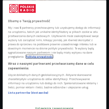
Emiliano Castagna "Mieszu, mieszu" zna wszystkie tajemnice kuchni
włoskiej
Foto: Kamil Jasieński/Czwórka
Nie ma jednej kuchni włoskiej. Kuchnia tego kraju to
Dbamy o Twoją prywatność
kuchnia podzielona na regiony, a nawet
My i nasi
5
partnerzy przechowujemy lub uzyskujemy dostęp do informacji
poszczególne domu.
na urządzeniu, takich jak unikalne identyfikatory w plikach cookie w celu
przetwarzania danych osobowych. Użytkownik może zaakceptować swoje
Emiliano Castagna zdradza co łączy kuchnie
wybory lub zarządzać nimi, klikając poniżej, jak również skorzystać z
prawa do sprzeciwu na podstawie prawnie uzasadnionego interesu lub w
Włoch.
dowolnym momencie na stronie polityki prywatności. Te wybory będą
Czwórkowy gość zdradza, dlaczego picie
sygnalizowane naszym partnerom i nie będą miały wpływu na dane
przeglądania.
Polityka prywatności
cappuccino po 12.00 bulwersuje Włochów, jak
Wraz z naszymi partnerami przetwarzamy dane w celu
dobierają makarony do sosów i czy da się ugotować
zapewnienia:
włoskie dania z polskich produktów.
Użycie dokładnych danych geolokalizacyjnych. Aktywne skanowanie
Przepisy Emiliano Castagna możemy poznać w jego
charakterystyki urządzenia do celów identyfikacji. Przechowywanie
informacji na urządzeniu lub dostęp do nich. Spersonalizowane reklamy i
książce "Mieszu, mieszu", a także oglądając kanał na
treści, pomiar reklam i treści, badnie odbiorców i ulepszanie usług.
YouTubie.
Lista partnerów (dostawców)
Nie ma jednej kuchni włoskiej
Ustawienia zaawansowane