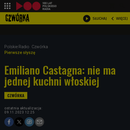
shopping_cart



WIĘCEJ
SŁUCHAJ

Polskie Radio
Czwórka
Pierwsze słyszę
Emiliano Castagna: nie ma
jednej kuchni włoskiej
ostatnia aktualizacja:
09.11.2023 12:25