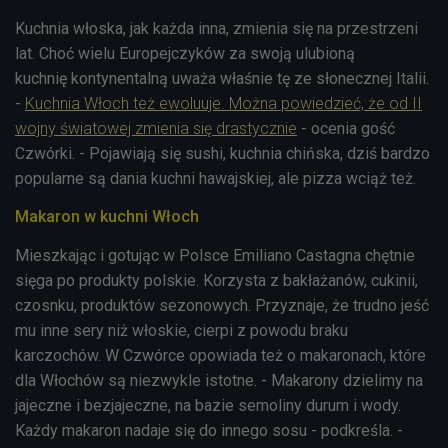
Kuchnia włoska, jak każda inna, zmienia się na przestrzeni
lat. Choć wielu Europejczyków za swoją ulubioną
kuchnię kontynentalną uważa właśnie tę ze słonecznej Italii.
-
Kuchnia Włoch też ewoluuje. Można powiedzieć, że od II
wojny światowej zmienia się drastycznie
- ocenia gość
Czwórki. - Pojawiają się sushi, kuchnia chińska, dziś bardzo
popularne są dania kuchni hawajskiej, ale pizza wciąż też.
Makaron w kuchni Włoch
Mieszkając i gotując w Polsce Emiliano Castagna chętnie
sięga po produkty polskie. Korzysta z bakłażanów, cukinii,
czosnku, produktów sezonowych. Przyznaje, że trudno jeść
mu inne sery niż włoskie, cierpi z powodu braku
karczochów. W Czwórce opowiada też o makaronach, które
dla Włochów są niezwykle istotne. - Makarony dzielimy na
jajeczne i bezjajeczne, na bazie semoliny durum i wody.
Każdy makaron nadaje się do innego sosu - podkreśla. -