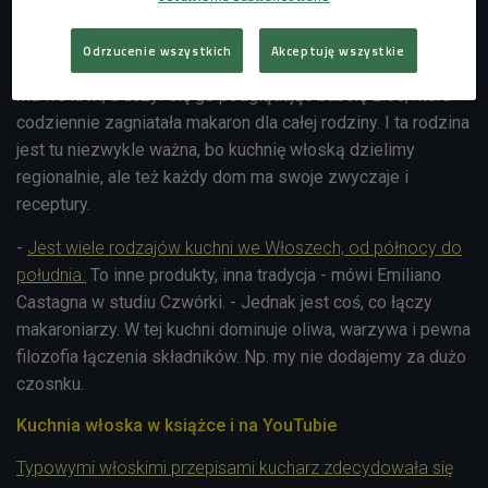
Włoska kuchnia to luz, zabawa i bycie razem. Najlepszym
przykładem takiego podejścia do kulinariów jest Emiliano
Odrzucenie wszystkich
Akceptuję wszystkie
Castagna, mediolańczyk z urodzenia. Emiliano gotowanie
ma we krwi, a uczył się go podglądając babcię Eles, która
codziennie zagniatała makaron dla całej rodziny. I ta rodzina
jest tu niezwykle ważna, bo kuchnię włoską dzielimy
regionalnie, ale też każdy dom ma swoje zwyczaje i
receptury.
-
Jest wiele rodzajów kuchni we Włoszech, od północy do
południa.
To inne produkty, inna tradycja - mówi Emiliano
Castagna w studiu Czwórki. - Jednak jest coś, co łączy
makaroniarzy. W tej kuchni dominuje oliwa, warzywa i pewna
filozofia łączenia składników. Np. my nie dodajemy za dużo
czosnku.
Kuchnia włoska w książce i na YouTubie
Typowymi włoskimi przepisami kucharz zdecydowała się