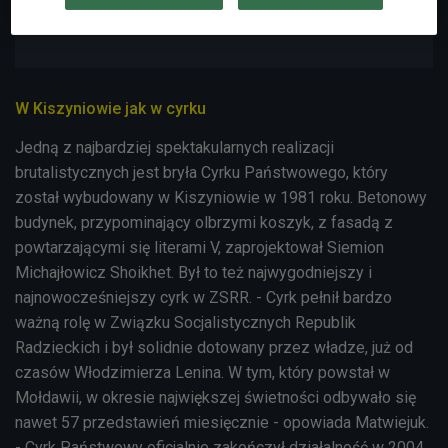
17:35
W Kiszyniowie jak w cyrku
Jedną z najbardziej spektakularnych realizacji
brutalistycznych jest bryła
Cyrku Państwowego, który
został wybudowany w Kiszyniowie
w 1981 roku. Betonowy
budynek, przypominający olbrzymi koszyk, z fasadą z
powtarzającymi się literami V, zaprojektował Siemion
Michajłowicz Shoikhet. Był to też najwygodniejszy i
najnowocześniejszy cyrk w ZSRR. - Cyrk pełnił bardzo
ważną rolę w Związku Socjalistycznych Republik
Radzieckich i był solidnie dotowany przez władze, już od
czasów Włodzimierza Lenina. W tym, który powstał w
Mołdawii, w okresie największej świetności odbywało się
nawet 57 przedstawień miesięcznie - opowiada Matwiejuk.
- Cyrk Państwowy oficjalnie zakończył działalność w 2004