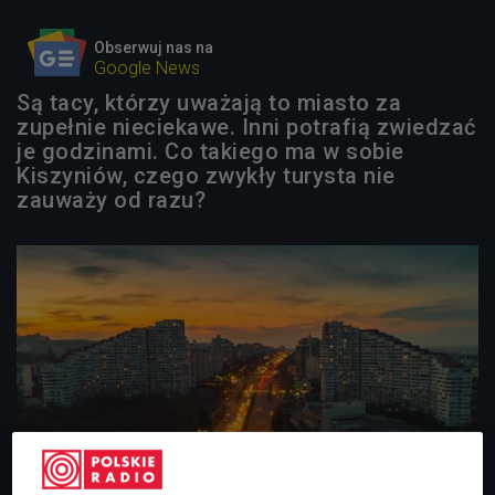
Obserwuj nas na
Google News
Są tacy, którzy uważają to miasto za
zupełnie nieciekawe. Inni potrafią zwiedzać
je godzinami. Co takiego ma w sobie
Kiszyniów, czego zwykły turysta nie
zauważy od razu?