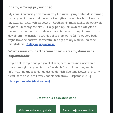
Kiszyniów, Mołdawia
Foto: Shutterstock.com/Pelin Nathalia
Dbamy o Twoją prywatność
My i nasi
5
partnerzy przechowujemy lub uzyskujemy dostęp do informacji
Przewodnik po betonie
na urządzeniu, takich jak unikalne identyfikatory w plikach cookie w celu
przetwarzania danych osobowych. Użytkownik może zaakceptować swoje
Pojawił się w latach 40. ubiegłego wieku i był
wybory lub zarządzać nimi, klikając poniżej, jak również skorzystać z
najsurowszym z kierunków nowoczesnej architektury. Dla
prawa do sprzeciwu na podstawie prawnie uzasadnionego interesu lub w
dowolnym momencie na stronie polityki prywatności. Te wybory będą
entuzjastów brutalizmu Kiszyniów jest idealnym miejscem
sygnalizowane naszym partnerom i nie będą miały wpływu na dane
do zwiedzania. -
Kiszyniów w trakcie wojny został prawie w
przeglądania.
Polityka prywatności
całości zniszczony, więc budynki, które możemy dziś
Wraz z naszymi partnerami przetwarzamy dane w celu
zapewnienia:
oglądać w mieście, pochodzą z epoki modernizmu, ze
szczególnym naciskiem na brutalizm. Są monumentalne,
Użycie dokładnych danych geolokalizacyjnych. Aktywne skanowanie
charakterystyki urządzenia do celów identyfikacji. Przechowywanie
surowe, bardzo przytłaczające i wyglądają tak, jakby ktoś
informacji na urządzeniu lub dostęp do nich. Spersonalizowane reklamy i
"wywrócił je na drugą stronę" - opowiada autorka audycji
treści, pomiar reklam i treści, badnie odbiorców i ulepszanie usług.
Lista partnerów (dostawców)
Martyna Matwiejuk. - Oczy, które nie są przyzwyczajone do
tego typu zabudowy, mogą się tam zmęczyć.
POSŁUCHAJ
Ustawienia zaawansowane
Kiszyniów - jak wygląda życie w stolicy Mołdawii?
Odrzucenie wszystkich
Akceptuję wszystkie
(Światła wielkiego miasta/Czwórka)