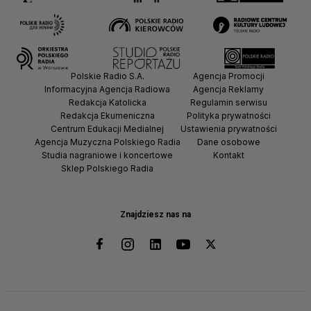
Polskie Radio S.A.
Agencja Promocji
Informacyjna Agencja Radiowa
Agencja Reklamy
Redakcja Katolicka
Regulamin serwisu
Redakcja Ekumeniczna
Polityka prywatności
Centrum Edukacji Medialnej
Ustawienia prywatności
Agencja Muzyczna Polskiego Radia
Dane osobowe
Studia nagraniowe i koncertowe
Kontakt
Sklep Polskiego Radia
Znajdziesz nas na