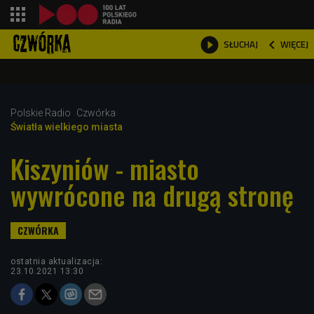
shopping_cart



WIĘCEJ
SŁUCHAJ

Polskie Radio
Czwórka
Światła wielkiego miasta
Kiszyniów - miasto
wywrócone na drugą stronę
ostatnia aktualizacja:
23.10.2021 13:30