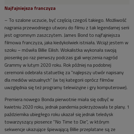
Najfajniejsza franczyza
– To szalone uczucie, być częścią czegoś takiego. Możliwość
nagrania przewodniego utworu do filmu z tak legendarnej serii
jest ogromnym zaszczytem. James Bond to najfajniejsza
filmowa franczyza, jaka kiedykolwiek istniała. Wciąż jestem w
szoku – mówiła Billie Eilish. Wokalistka wykonała swoją
piosenkę po raz pierwszy podczas gali wręczenia nagród
Grammy w lutym 2020 roku. Rok później na podobnej
ceremonii odebrała statuetkę za "najlepszy utwór napisany
dla mediów wizualnych" (w tej kategorii oprócz filmów
uwzględnia się też programy telewizyjne i gry komputerowe).
Premiera nowego Bonda pierwotnie miała się odbyć w
kwietniu 2020 roku, jednak pandemia pokrzyżowała te plany. 1
października ubiegłego roku ukazał się jednak teledysk
towarzyszący piosence "No Time to Die", w którym
sekwencje ukazujące śpiewającą Billie przeplatane są ze