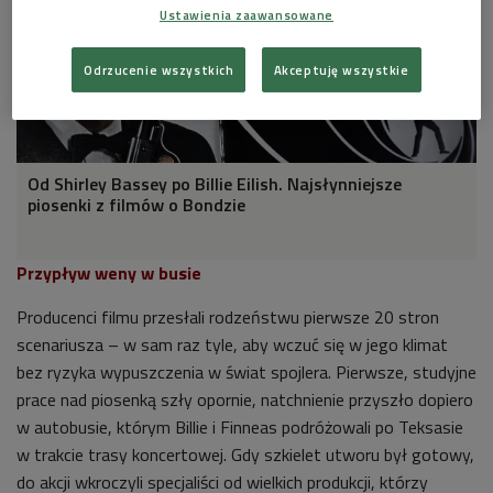
Ustawienia zaawansowane
Odrzucenie wszystkich
Akceptuję wszystkie
Od Shirley Bassey po Billie Eilish. Najsłynniejsze
piosenki z filmów o Bondzie
Przypływ weny w busie
Producenci filmu przesłali rodzeństwu pierwsze 20 stron
scenariusza – w sam raz tyle, aby wczuć się w jego klimat
bez ryzyka wypuszczenia w świat spojlera. Pierwsze, studyjne
prace nad piosenką szły opornie, natchnienie przyszło dopiero
w autobusie, którym Billie i Finneas podróżowali po Teksasie
w trakcie trasy koncertowej. Gdy szkielet utworu był gotowy,
do akcji wkroczyli specjaliści od wielkich produkcji, którzy