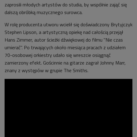
zaprosili młodych artystów do studia, by wspólnie zająć się
dalszą obróbką muzycznego surowca.
W rolę producenta utworu wcielił się doświadczony Brytyjczyk
Stephen Lipson, a artystyczną opiekę nad całością przejął
Hans Zimmer, autor ścieżki dźwiękowej do filmu "Nie czas
umierać". Po trwających około miesiąca pracach z udziałem
70-osobowej orkiestry udało się wreszcie osiągnąć
zamierzony efekt. Gościnnie na gitarze zagrał Johnny Marr,
znany z występów w grupie The Smiths.