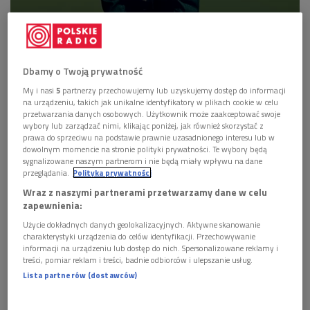
Billie Eilish
Foto: Universal Music/mat. prasowe
Wykonując piosenkę do najnowszego filmu o Bondzie, Billie
Dbamy o Twoją prywatność
Eilish miała zaledwie 18 lat, co czyni ją zdecydowanie
My i nasi
5
partnerzy przechowujemy lub uzyskujemy dostęp do informacji
najmłodszą artystką, jaka dostąpiła tego zaszczytu w całej
na urządzeniu, takich jak unikalne identyfikatory w plikach cookie w celu
przetwarzania danych osobowych. Użytkownik może zaakceptować swoje
50-letniej historii słynnej filmowej serii. W przeciwieństwie do
wybory lub zarządzać nimi, klikając poniżej, jak również skorzystać z
kilku innych wokalistek, które dostały do zaśpiewania
prawa do sprzeciwu na podstawie prawnie uzasadnionego interesu lub w
dowolnym momencie na stronie polityki prywatności. Te wybory będą
"gotowca" stworzonego przez kompozytora ścieżki
sygnalizowane naszym partnerom i nie będą miały wpływu na dane
dźwiękowej filmu (tak było np. z Shirley Bassey czy Nancy
przeglądania.
Polityka prywatności
Sinatrą), nastoletnia gwiazda amerykańskiej sceny muzycznej
Wraz z naszymi partnerami przetwarzamy dane w celu
wymyśliła swój utwór sama, a dokładnie z pomocą swojego
zapewnienia:
starszego brata Finneasa.
Użycie dokładnych danych geolokalizacyjnych. Aktywne skanowanie
charakterystyki urządzenia do celów identyfikacji. Przechowywanie
informacji na urządzeniu lub dostęp do nich. Spersonalizowane reklamy i
treści, pomiar reklam i treści, badnie odbiorców i ulepszanie usług.
Lista partnerów (dostawców)