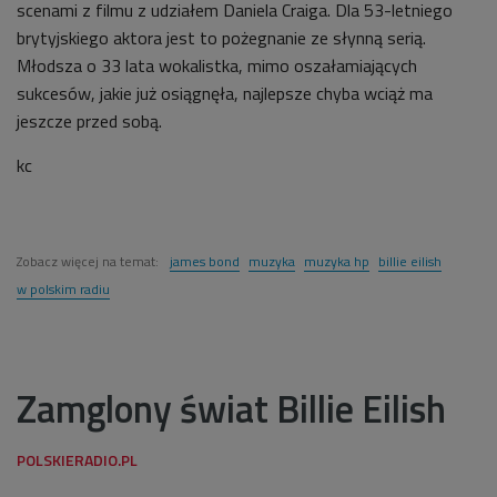
scenami z filmu z udziałem Daniela Craiga. Dla 53-letniego
brytyjskiego aktora jest to pożegnanie ze słynną serią.
Młodsza o 33 lata wokalistka, mimo oszałamiających
sukcesów, jakie już osiągnęła, najlepsze chyba wciąż ma
jeszcze przed sobą.
kc
Zobacz więcej na temat:
james bond
muzyka
muzyka hp
billie eilish
w polskim radiu
Zamglony świat Billie Eilish