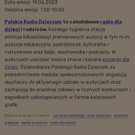
Data emisji: 19.06.2023
Godzina emisji: 7.00-10.00
Polskie Radio Dzieciom
to całodobowe
radio dla
dzieci
i rodziców.
Każdego tygodnia stacja
emituje kilkadziesiąt premierowych audycji w tym m.in.
audycje edukacyjne, podróżnicze, kulturalne i
rozrywkowe oraz bajki, słuchowiska i podcasty. W
audycjach usłyszeć można znane i lubiane
piosenki dla
dzieci
. Dziennikarze Polskiego Radia Dzieciom za
pośrednictwem mediów społecznościowych angażują
słuchaczy do aktywnego udziału w audycjach oraz
zachęcają do wspólnej zabawy w licznych konkursach i
zagadkach udostępnianych w formie kolorowych
grafik.
Zobacz więcej na temat:
poranek polskiego radia dzieciom
podróże
wakacje
zamki w polsce
radio dla dzieci