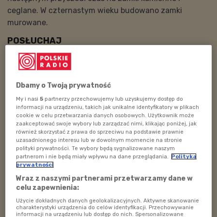
ceglane. W czternastym wieku budowano zamki
murowane.
POSŁUCHAJ
Poranek w Polskim Radiu Dzieciom 19 czerwca
godz. 07:00
179:18
Dbamy o Twoją prywatność
My i nasi
5
partnerzy przechowujemy lub uzyskujemy dostęp do
informacji na urządzeniu, takich jak unikalne identyfikatory w plikach
cookie w celu przetwarzania danych osobowych. Użytkownik może
Zamki pełniły funkcje obronne i lokowano je w
zaakceptować swoje wybory lub zarządzać nimi, klikając poniżej, jak
również skorzystać z prawa do sprzeciwu na podstawie prawnie
konkretnych częściach kraju, niekiedy na trudno
uzasadnionego interesu lub w dowolnym momencie na stronie
dostępnych wzgórzach, ale też nizinach i w okolicach
polityki prywatności. Te wybory będą sygnalizowane naszym
partnerom i nie będą miały wpływu na dane przeglądania.
Polityka
rzek. Takie zamki otaczały mury obronne i fosy, przez
prywatności
które często przerzucano zwodzone mosty. W zamkach
Wraz z naszymi partnerami przetwarzamy dane w
znajdowały się sale reprezentacyjne, w których
celu zapewnienia:
odbywały się liczne uroczystości. Były siedzibami
Użycie dokładnych danych geolokalizacyjnych. Aktywne skanowanie
władców, książąt, a także rycerzy.
charakterystyki urządzenia do celów identyfikacji. Przechowywanie
informacji na urządzeniu lub dostęp do nich. Spersonalizowane