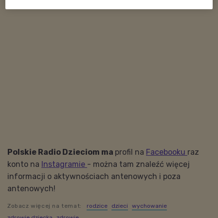
Polskie Radio Dzieciom ma
profil na
Facebooku
raz
konto na
Instagramie
- m
ożna tam znaleźć więcej
informacji o aktywnościach antenowych i poza
antenowych!
Zobacz więcej na temat:
rodzice
dzieci
wychowanie
zdrowie dziecka
zdrowie