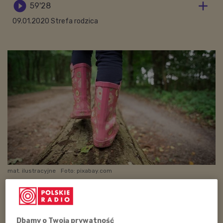


59'28
09.01.2020 Strefa rodzica
mat. ilustracyjne
Foto: pixabay.com
Zwiększenie poczucia samodzielności w wykonywaniu
prostych czynności dnia codziennego (np. zarządzanie
własnym czasem) oraz radzenia sobie w sytuacjach
Dbamy o Twoją prywatność