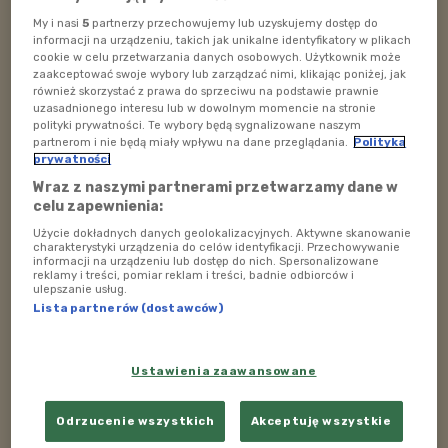
potencjalnie stresowych dla dziecka (np. zgubienie się
My i nasi
5
partnerzy przechowujemy lub uzyskujemy dostęp do
w mieście, zasłabnięcie dorosłej osoby w domu), to
informacji na urządzeniu, takich jak unikalne identyfikatory w plikach
cookie w celu przetwarzania danych osobowych. Użytkownik może
elementy mogące okazać się niezbędne w codziennym
zaakceptować swoje wybory lub zarządzać nimi, klikając poniżej, jak
życiu.
również skorzystać z prawa do sprzeciwu na podstawie prawnie
uzasadnionego interesu lub w dowolnym momencie na stronie
Poczucie pewności siebie wynikającej z posiadanej
polityki prywatności. Te wybory będą sygnalizowane naszym
partnerom i nie będą miały wpływu na dane przeglądania.
Polityka
wiedzy można kształtować, podobnie jak umiejętności
prywatności
współpracy w grupie - także w sytuacjach zagrożenia.
Wraz z naszymi partnerami przetwarzamy dane w
celu zapewnienia:
Gość Polskiego Radia Dzieciom:
Przemysław
Użycie dokładnych danych geolokalizacyjnych. Aktywne skanowanie
Jakóbczyk
,
Fundacja Akademia Samodzielności
charakterystyki urządzenia do celów identyfikacji. Przechowywanie
informacji na urządzeniu lub dostęp do nich. Spersonalizowane
reklamy i treści, pomiar reklam i treści, badnie odbiorców i
Rozmawiała:
Joanna Ficińska
ulepszanie usług.
Lista partnerów (dostawców)
Data emisji: 09.01.2020
Godzina emisji: 22:00
Ustawienia zaawansowane
Audycja
"Strefa rodzica"
od poniedziałku do piątku
Odrzucenie wszystkich
Akceptuję wszystkie
w godz. 21.00 - 23.00.