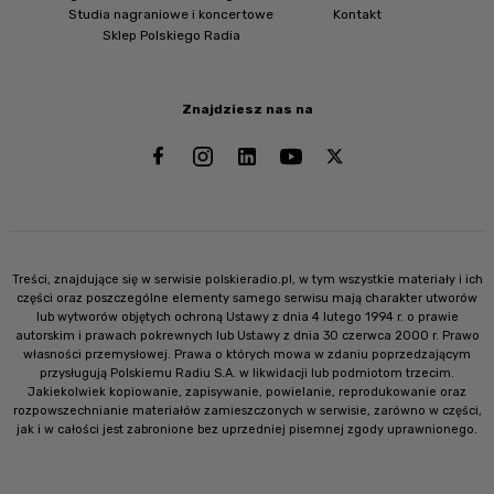
Studia nagraniowe i koncertowe
Kontakt
Sklep Polskiego Radia
Znajdziesz nas na
Treści, znajdujące się w serwisie polskieradio.pl, w tym wszystkie materiały i ich
części oraz poszczególne elementy samego serwisu mają charakter utworów
lub wytworów objętych ochroną Ustawy z dnia 4 lutego 1994 r. o prawie
autorskim i prawach pokrewnych lub Ustawy z dnia 30 czerwca 2000 r. Prawo
własności przemysłowej. Prawa o których mowa w zdaniu poprzedzającym
przysługują Polskiemu Radiu S.A. w likwidacji lub podmiotom trzecim.
Jakiekolwiek kopiowanie, zapisywanie, powielanie, reprodukowanie oraz
rozpowszechnianie materiałów zamieszczonych w serwisie, zarówno w części,
jak i w całości jest zabronione bez uprzedniej pisemnej zgody uprawnionego.