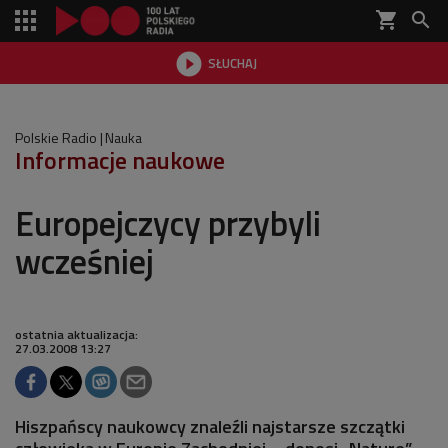
shopping_cart


SŁUCHAJ

Polskie Radio
Nauka
Informacje naukowe
Europejczycy przybyli
wcześniej
ostatnia aktualizacja:
27.03.2008 13:27
Hiszpańscy naukowcy znaleźli najstarsze szczątki