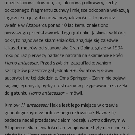
może stanowić dowodu, to, jak mówią odkrywcy, cechy
odkopanego fragmentu żuchwy i miejsce odkopania wskazują
logicznie na jej gatunkową przynależność – to przecież
właśnie w Atapuerca ponad 10 lat temu znaleziono
pierwszego przedstawiciela tego gatunku. Jaskinia, w której
odkryto najnowsze skamieniałości, znajduje się zaledwie
kilkaset metrów od stanowiska Gran Dolina, gdzie w 1994
roku po raz pierwszy badacze natrafili na skamieniałe kości
Homo antecesor
. Przed szybkim zaszufladkowaniem
szczątków przestrzegał jednak BBC światowej sławy
autorytet w tej dziedzinie, Chris Springer: - Zanim nie pojawi
się więcej danych, byłbym ostrożny w przypisywaniu szczęki
do gatunku
Homo antecessor
– mówił.
Kim był
H. antecessor
i jakie jest jego miejsce w drzewie
genealogicznym współczesnego człowieka? Nazwę tę
badacze nadali przedstawicielom rodzaju
Homo
odkrytym w
Atapuerce. Skamieniałości tam znajdowane były nieco inne niż