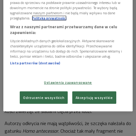
znane szczątki ludzkie w Europie – znaleziska z Dmanisi w
prawa do sprzeciwu na podstawie prawnie uzasadnionego interesu lub w
Gruzji, chronologicznie starsze, bo datowane na 1,8 mln lat
dowolnym momencie na stronie polityki prywatności. Te wybory będą
sygnalizowane naszym partnerom i nie będą miały wpływu na dane
temu, również leżą przecież w Europie – chociaż są to jej
przeglądania.
Polityka prywatności
wschodnie rubieże.
Wraz z naszymi partnerami przetwarzamy dane w celu
zapewnienia:
Kości szczęki i osiem zębów (w tym siedem wciąż tkwiących
Użycie dokładnych danych geolokalizacyjnych. Aktywne skanowanie
na swoim miejscu) wydatowanych na 1,2 mln lat odkopała
charakterystyki urządzenia do celów identyfikacji. Przechowywanie
ekipa badawcza pracująca pod kierunkiem prof. Jose Maria
informacji na urządzeniu lub dostęp do nich. Spersonalizowane reklamy i
treści, pomiar reklam i treści, badnie odbiorców i ulepszanie usług.
Bermudeza de Castro z Centro Nacional de Investigacion
Lista partnerów (dostawców)
sobre Evolution Humana (Narodowe Centrum Badań nad
Ewolucją Ludzką) w Burgos oraz prof. Eudalda Carbonella z
Universitat Rovira i Virgili. Niewielki rozmiar szczątków
Ustawienia zaawansowane
świadczy, że mogły należeć do przedstawicielki płci pięknej. W
jaskini o nazwie Sima del Elefante archeolodzy natrafili
Odrzucenie wszystkich
Akceptuję wszystkie
również na bardzo prymitywne kamienne narzędzia, a także
kości zwierząt ze śladami cięcia przez ludzi.
Autorzy odkrycia nie mają wątpliwości, że szczęka należała do
gatunku
Homo antecessor
. Chociaż tak mały fragment nie