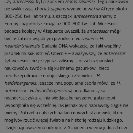
Czy
antecessor
był przodkiem
Homo sapiens
? Tego naukowcy
nie wykluczają, chociaż
sapiens
wyewoluował w Afryce około
300-250 tys. lat temu, a szczątki
antecessora
znamy z
Europy i najmłodsze mają aż 900-800 tys. lat. Wcześniej
badacze kopiący w Atapuerce uważali, że
antecessor
mógł
być ostatnim wspólnym przodkiem
H. sapiens
i
H.
neanderthalensis
. Badania DNA wskazują, że taki wspólny
przodek musiał istnieć. Obecnie – zważywszy, że
antecessor
żył wcześniej niż przypuszczaliśmy – oczy hiszpańskich
naukowców zwróciły się ku innemu gatunkowi, nieco
młodszej odmianie europejskiego człowieka -
H.
heidelbergensis
. Jeszcze inna popularna teoria mówi, że
H.
antecessor
i
H. heidelbergensis
są przodkami tylko
neandertalczyka, a linia wiodąca ku naszemu gatunkowi
wyodrębniła się wcześniej. Jak jednak było naprawdę, ciągle nie
wiemy. Potrzeba dalszych badań i nowych stanowisk, które
mogłyby rzucić więcej światła na historię rodzaju ludzkiego.
Dzięki najnowszemu odkryciu z Atapuerca wiemy jednak to, że