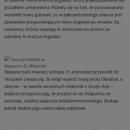
afrykański
Homo erectus/ergaster
, który prawdopodobnie był
przodkiem
antecessora
. Różniły się na tyle, że postanowiono
wydzielić nowy gatunek, co w paleoantropologii zawsze jest
działaniem przypominającym nieco stąpanie po omacku. Są
naukowcy, którzy uważają
H. antecessor
po prostu za
odmianę
H. erectus/ergaster
.
Sima del Elefante w
Atapuerca. Źr. Wikipedia.
Niejasne było również, którędy
H. antecessor
przyszedł do
Hiszpanii. Uważa się, że mógł wybrać trasę przez Gibraltar, a
obecnie - w świetle wczesnych znalezisk z Gruzji i Azji –
badacze przypuszczają, że przybył on do Atapuerca ze
wschodu, wzdłuż wybrzeża śródziemnomorskiego. Brakuje
jednak śladów jego ewentualnej wędrówki.