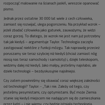
rozpocząć malowanie na ścianach jaskiń, wreszcie opanować
pismo.
Jednak przez ostatnie 30 000 lat wiele z cech człowieka,
zamiast się rozwijać, ulega pogorszeniu. Na przykład wzrok –
jeżeli zbadać człowieka jako gatunek, zauważymy, że widzi
coraz gorzej. To dlatego, że wzrok nie jest nam już potrzebny
tak jak kiedyś – argumentuje Taylor. Technologia zaczęła
zastępować niektóre z funkcji mózgu. Tak naprawdę przecież
poruszamy sie teraz szybciej niż kiedyś (chciaż zamiast nóg
niosą nas teraz samochody i samoloty) i, dzięki teleskopom,
widzimy dalej niż kiedyś. Jako małpy, jesteśmy najsłabsi, ale
dzieki technologii – bezdyskusyjnie najsilniejsi.
Czy zatem powinniśmy się obawiać coraz większej zależności
od technologii? Taylor: - „Tak i nie. Zależy od tego, czy
jesteśmy pesymistami, czy optymistami. Być może Ziemia
stanie się kiedyś miejscem nie nadającym się do zamieszkania
przez ludzi – i nie wiemy, czy będzie istniała technologia,