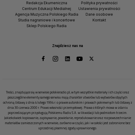
Redakcja Ekumeniczna
Polityka prywatności
Centrum Edukacji Medialnej
Ustawienia prywatności
Agencja Muzyczna Polskiego Radia
Dane osobowe
Studia nagraniowe i koncertowe
Kontakt
Sklep Polskiego Radia
Znajdziesz nas na
Treści, znajdujące się w serwisie polskieradio.pl, w tym wszystkie materiały i ich części oraz
poszczególne elementy samego serwisu mają charakter utworów lub wytworów objętych
ochroną Ustawy z dnia 4 lutego 1994 r. o prawie autorskim i prawach pokrewnych lub Ustawy z
dnia 30 czerwca 2000 r. Prawo własności przemysłowej. Prawa o których mowa w zdaniu
poprzedzającym przysługują Polskiemu Radiu S.A. w likwidacji lub podmiotom trzecim.
Jakiekolwiek kopiowanie, zapisywanie, powielanie, reprodukowanie oraz rozpowszechnianie
materiałów zamieszczonych w serwisie, zarówno w części, jak i w całości jest zabronione bez
uprzedniej pisemnej zgody uprawnionego.