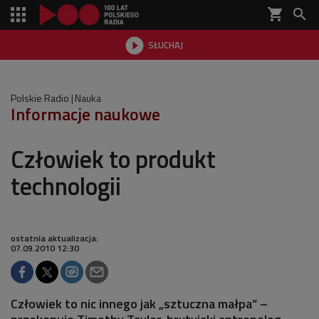
shopping_cart


SŁUCHAJ

Polskie Radio
Nauka
Informacje naukowe
Człowiek to produkt
technologii
ostatnia aktualizacja:
07.09.2010 12:30
Człowiek to nic innego jak „sztuczna małpa” –