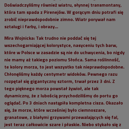
Doświadczyliśmy również wiatru, słynnej transmontany,
która tam spada z Pirenejów. W gorącym dniu potrafi się
zrobić nieprawdopodobnie zimno. Wiatr porywał nam
sztalugi i farby, i obrazy...
Mira Wojnicka
: Tak trudno nie poddać się tej
wszechogarniającej kolorystyce, nasyceniu tych barw,
które w Polsce w zasadzie są nie do uchwycenia, bo nigdy
nie mamy aż takiego poziomu Słońca. Sama roślinność,
te kolory morza, to jest wszystko tak nieprawdopodobne.
Chłonęliśmy każdy centymetr widoków. Pewnego razu
rozpętał się gigantyczny sztorm, trwał przez 3 dni. Z
tego pięknego morza powstał żywioł, ale tak
dynamiczny, że z lubością przychodziliśmy do portu go
oglądać. Po 3 dniach nastąpiła kompletna cisza. Okazało
się, że morze, które wcześniej było ciemnoszare,
granatowe, z białymi grzywami przewalających się fal,
jest teraz całkowicie szare i płaskie. Niebo stykało się z