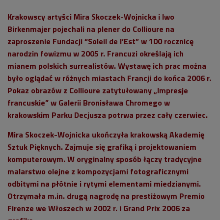
Krakowscy artyści Mira Skoczek-Wojnicka i Iwo
Birkenmajer pojechali na plener do Collioure na
zaproszenie Fundacji “Soleil de l’Est” w 100 rocznicę
narodzin fowizmu w 2005 r. Francuzi określają ich
mianem polskich surrealistów. Wystawę ich prac można
było oglądać w różnych miastach Francji do końca 2006 r.
Pokaz obrazów z Collioure zatytułowany „Impresje
francuskie” w Galerii Bronisława Chromego w
krakowskim Parku Decjusza potrwa przez cały czerwiec.
Mira Skoczek-Wojnicka ukończyła krakowską Akademię
Sztuk Pięknych. Zajmuje się grafiką i projektowaniem
komputerowym. W oryginalny sposób łączy tradycyjne
malarstwo olejne z kompozycjami fotograficznymi
odbitymi na płótnie i rytymi elementami miedzianymi.
Otrzymała m.in. drugą nagrodę na prestiżowym Premio
Firenze we Włoszech w 2002 r. i Grand Prix 2006 za