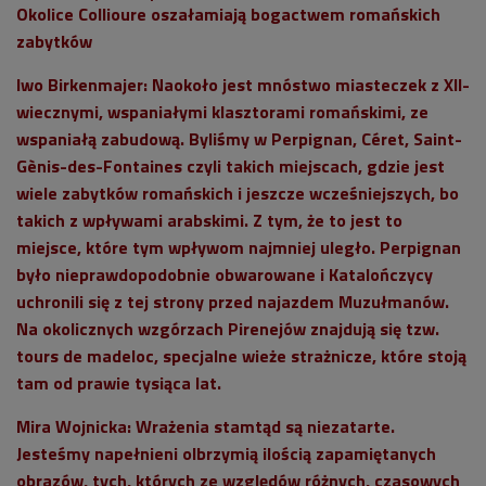
Okolice Collioure oszałamiają bogactwem romańskich
zabytków
Iwo Birkenmajer
: Naokoło jest mnóstwo miasteczek z XII-
wiecznymi, wspaniałymi klasztorami romańskimi, ze
wspaniałą zabudową. Byliśmy w Perpignan, Céret, Saint-
Gènis-des-Fontaines czyli takich miejscach, gdzie jest
wiele zabytków romańskich i jeszcze wcześniejszych, bo
takich z wpływami arabskimi. Z tym, że to jest to
miejsce, które tym wpływom najmniej uległo. Perpignan
było nieprawdopodobnie obwarowane i Katalończycy
uchronili się z tej strony przed najazdem Muzułmanów.
Na okolicznych wzgórzach Pirenejów znajdują się tzw.
tours de madeloc, specjalne wieże strażnicze, które stoją
tam od prawie tysiąca lat.
Mira Wojnicka
: Wrażenia stamtąd są niezatarte.
Jesteśmy napełnieni olbrzymią ilością zapamiętanych
obrazów, tych, których ze względów różnych, czasowych