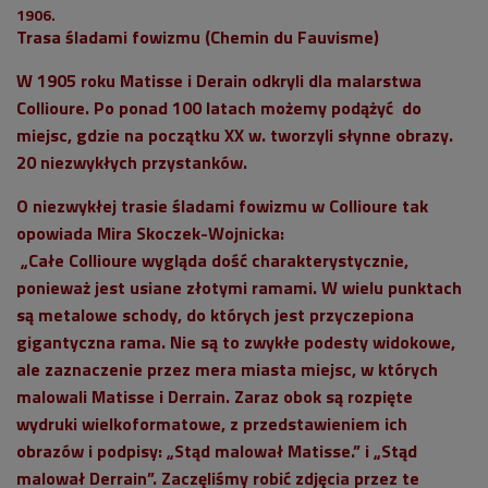
1906.
Trasa śladami fowizmu (Chemin du Fauvisme)
W 1905 roku Matisse i Derain odkryli dla malarstwa
Collioure. Po ponad 100 latach możemy podążyć do
miejsc, gdzie na początku XX w. tworzyli słynne obrazy.
20 niezwykłych przystanków.
O niezwykłej trasie śladami fowizmu w Collioure tak
opowiada Mira Skoczek-Wojnicka:
„Całe Collioure wygląda dość charakterystycznie,
ponieważ jest usiane złotymi ramami. W wielu punktach
są metalowe schody, do których jest przyczepiona
gigantyczna rama. Nie są to zwykłe podesty widokowe,
ale zaznaczenie przez mera miasta miejsc, w których
malowali Matisse i Derrain. Zaraz obok są rozpięte
wydruki wielkoformatowe, z przedstawieniem ich
obrazów i podpisy: „Stąd malował Matisse.” i „Stąd
malował Derrain”. Zaczęliśmy robić zdjęcia przez te