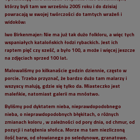
którzy byli tam we wrześniu 2005 roku i do dzisiaj
powracają w swojej twórczości do tamtych wrażeń i
widoków:
Iwo Birkenmajer: Nie ma już tak dużo folkloru, a więc tych
wspaniałych katalońskich łodzi rybackich. Jest ich
raptem pięć czy sześć, a było 100, a może i więcej jeszcze
na zdjęciach sprzed 100 lat.
Malowaliśmy po kilkanaście godzin dziennie, często w
porcie. Trzeba przyznać, że bardzo dużo tam malarzy i
wszyscy malują, gdzie się tylko da. Miasteczko jest
maleńkie, natomiast galerii ma mnóstwo.
Byliśmy pod dyktatem nieba, nieprawdopodobnego
nieba, o nieprawdopodobnych błękitach, o różnych
zmianach koloru , w zależności od pory dnia, od chmur, od
pozycji i natężenia słońca. Morze ma tam niezliczoną
ilość barw, od ołowianego po seledynowe, granatowe.