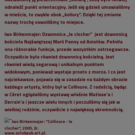
odnaleźć punkt orientacyjny. Jeśli się gdzieś umawialiśmy
w mieście, to zwykle obok „koliury”. Dzięki tej zmianie
nazwy trochę oswoiliśmy to miejsce.
Iwo Birkenmajer
: Dzwonnica „le clocher” jest dzwonnicą
kościoła Najświętszej Marii Panny od Aniołów. Pełniła
ona różnorakie funkcje, przede wszystkim ostrzegawcze.
Oczywiście była również dzwonnicą kościelną. Jest
również wieżą zegarową i unikalnym punktem
widokowym, ponieważ wystaje prosto z morza. I co jest
najciekawsze, pojawia się w zasadzie na każdym obrazie
każdego artysty, który był w Collioure. Z radością, będąc
w Céret oglądaliśmy wystawę właśnie Matisse’a i
Derrain’a i jeszcze wielu innych i poczuliśmy się jak w
wielkiej rodzinie, oczywiście z największą skromnością.
Iwo Birkenmajer: "Collioure - le
clocher", 2005, źr.
www.sztukpuk.art.pl.