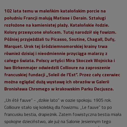
102 lata temu w maleńkim katalońskim porcie na
południu Francji malują Matisse i Derain. Sztalugi
rozłożone na kamienistej plaży. Katalońskie łodzie.
Kolory przesycone słońcem. Tutaj narodził się fowizm.
Później przyjeżdżali tu Picasso, Soutine, Chagall, Dufy,
Marquet. Urok tej śródziemnomorskiej krainy trwa
również dzisiaj i nieodmiennie przyciąga malarzy z
całego świata. Polscy artyści Mira Skoczek Wojnicka i
Iwo Birkenmajer odwiedzili Collioure na zaproszenie
francuskiej fundacji „Soleil de l'Est”. Przez cały czerwiec
można oglądać dużą wystawę ich obrazów w Galerii
Bronisława Chromego w krakowskim Parku Decjusza.
„Un été fauve” - „dzikie lato” w oazie spokoju. 1905 rok.
Collioure stało się kolebką dla fowizmu. „Le fauve” to po
francusku bestia, drapieżnik. Zatem fowistyczna bestia miała
spokojne dzieciństwo, ale już na Salonie Jesiennym tego