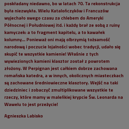
poskładany niedawno, bo w latach 70. Ta rekonstrukcja
była niezwykła. Wielu Katalończyków i Francuzów
wyjechało swego czasu za chlebem do Ameryki
Północnej i Południowej itd. i każdy brał ze sobą z ruiny
kamyczek: a to fragment kapitelu, a to kawałek
kolumny... Ponieważ oni mają olbrzymią tożsamość
narodową i poczucie lojalności wobec tradycji, udało się
skupić te wszystkie kamienie! Właśnie z tych
wywiezionych kamieni klasztor został z powrotem
złożony. W Perpignan jest całkiem dobrze zachowana
romańska katedra, a w innych, okolicznych miasteczkach
są zachowane średniowieczne klasztory. Wejść na taki
dziedziniec i zobaczyć zmultiplikowane wszystkie te
rzeczy, które mamy w maleńkiej krypcie Św. Leonarda na
Wawelu to jest przeżycie!
Agnieszka Labisko