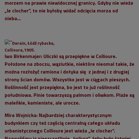
morzem na prawie niewidocznej granicy. Gdyby nie wieża
„le clocher”, to nie byłoby widać odcięcia morza od
nieba...
Derain, Łódź rybacka,
Collioure,1905.
Iwo Birkenmajer: Uliczki są przepiękne w Collioure.
Położone na zboczu, wąziutkie, niektóre nieomal takie, że
można rozłożyć ramiona i dotyka się z jednej i z drugiej
strony ścian domów. Wszystko jest w ciągach pieszych.
Roślinność jest przepiękna, bo jest to już roślinność
południowa. Pinie towarzyszą palmom i oliwkom. Plaże są
maleńkie, kamieniste, ale urocze.
Mira Wojnicka
: Najbardziej charakterystycznym
budynkiem czy też częścią centralną całego układu
urbanistycznego Collioure jest wieża „le clocher”.
Nazwaliśmy ją pieszczotliwie „koliurą”, żeby było łatwiej