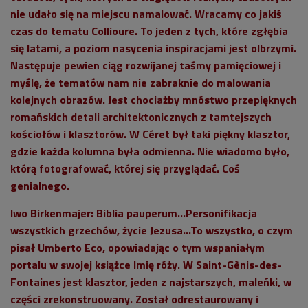
nie udało się na miejscu namalować. Wracamy co jakiś
czas do tematu Collioure. To jeden z tych, które zgłębia
się latami, a poziom nasycenia inspiracjami jest olbrzymi.
Następuje pewien ciąg rozwijanej taśmy pamięciowej i
myślę, że tematów nam nie zabraknie do malowania
kolejnych obrazów. Jest chociażby mnóstwo przepięknych
romańskich detali architektonicznych z tamtejszych
kościołów i klasztorów. W Céret był taki piękny klasztor,
gdzie każda kolumna była odmienna. Nie wiadomo było,
którą fotografować, której się przyglądać. Coś
genialnego.
Iwo Birkenmajer
: Biblia pauperum...Personifikacja
wszystkich grzechów, życie Jezusa...To wszystko, o czym
pisał Umberto Eco, opowiadając o tym wspaniałym
portalu w swojej książce
Imię róży
. W Saint-Gènis-des-
Fontaines jest klasztor, jeden z najstarszych, maleńki, w
części zrekonstruowany. Został odrestaurowany i