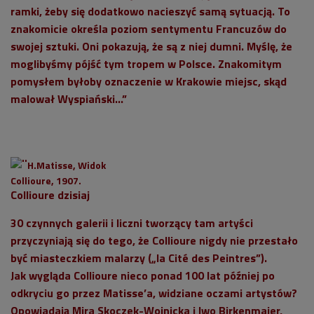
ramki, żeby się dodatkowo nacieszyć samą sytuacją. To
znakomicie określa poziom sentymentu Francuzów do
swojej sztuki. Oni pokazują, że są z niej dumni. Myślę, że
moglibyśmy pójść tym tropem w Polsce. Znakomitym
pomysłem byłoby oznaczenie w Krakowie miejsc, skąd
malował Wyspiański...”
H.Matisse, Widok
Collioure, 1907.
Collioure dzisiaj
30 czynnych galerii i liczni tworzący tam artyści
przyczyniają się do tego, że Collioure nigdy nie przestało
być miasteczkiem malarzy („la Cité des Peintres”).
Jak wygląda Collioure nieco ponad 100 lat później po
odkryciu go przez Matisse’a, widziane oczami artystów?
Opowiadają Mira Skoczek-Wojnicka i Iwo Birkenmajer,