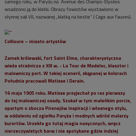
samego roku, w Paryżu na Avenue des Champs-Élysées
wsadzono ją do klatki. Obrazy fowistów wystawiono w
słynnej sali VII, nazwanej „klatką na bestie” ( Cage aux fauves).
Collioure – miasto artystów
Zamek królewski, fort Saint Elme, charakterystyczna
wieża strażnicza z XIII w. - La Tour de Madeloc, klasztor i
malowniczy port. W takiej scenerii, skąpanej w kolorach
Południa pracowali Matisse i Derain.
16 maja 1905 roku. Matisse przyjechał po raz pierwszy
do tej malowniczej osady. Szukał w tym maleńkim porcie,
opartym o zbocza Pirenejów inspiracji i własnego stylu,
w oddaleniu od zgiełku Paryża i modnych wśród malarzy
kurortów. Urzekła go tutaj magia nasyconych, wręcz
nierzeczywistych barw i nie spotykane gdzie indziej