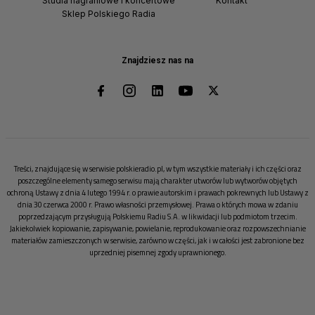
Studia nagraniowe i koncertowe
Kontakt
Sklep Polskiego Radia
Znajdziesz nas na
Treści, znajdujące się w serwisie polskieradio.pl, w tym wszystkie materiały i ich części oraz
poszczególne elementy samego serwisu mają charakter utworów lub wytworów objętych
ochroną Ustawy z dnia 4 lutego 1994 r. o prawie autorskim i prawach pokrewnych lub Ustawy z
dnia 30 czerwca 2000 r. Prawo własności przemysłowej. Prawa o których mowa w zdaniu
poprzedzającym przysługują Polskiemu Radiu S.A. w likwidacji lub podmiotom trzecim.
Jakiekolwiek kopiowanie, zapisywanie, powielanie, reprodukowanie oraz rozpowszechnianie
materiałów zamieszczonych w serwisie, zarówno w części, jak i w całości jest zabronione bez
uprzedniej pisemnej zgody uprawnionego.