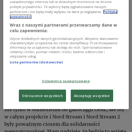
uzasadnionego interesu lub w dowolnym momencie na stronie
polityki prywatności. Te wybory będą sygnalizowane naszym
partnerom i nie będą miały wpływu na dane przeglądania.
Polityka
prywatności
Wraz z naszymi partnerami przetwarzamy dane w
Anna Fotyga
Twitter/Anna Fotyga
celu zapewnienia:
Użycie dokładnych danych geolokalizacyjnych. Aktywne skanowanie
Unieważnił on wtedy decyzję Komisji zezwalającą
charakterystyki urządzenia do celów identyfikacji. Przechowywanie
na większe wykorzystanie przepustowości
informacji na urządzeniu lub dostęp do nich. Spersonalizowane
reklamy i treści, pomiar reklam i treści, badnie odbiorców i
rurociągu przez rosyjski Gazprom. Sąd uznał, że
ulepszanie usług.
decyzja Komisji została wydana z naruszeniem
Lista partnerów (dostawców)
solidarności energetycznej.
Ustawienia zaawansowane
Dziś unijny Trybunał Sprawiedliwości podkreślił
znaczenie prawne tej zasady. - Cieszę się z tego
Odrzucenie wszystkich
Akceptuję wszystkie
wyroku. Podkreślamy, że działania podejmowane,
nie tylko w odniesieniu do gazociągu OPAL, ale też
w całym projekcie i Nord Stream i Nord Stream 2
były poważnym ciosem dla solidarności
wewnątrzunijnej. Mam nadzieję, że będzie to wzięte