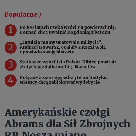
Popularne /
1
Po 100 latach rzeka wróci na powierzchnię.
Poznań chce uwolnić Bogdankę z betonu
„Intuicja mamy uratowała mi życie”.
2
Andrzej Kowarsz, ocalały z Rzezi Woli,
opowiada swoją historię
3
Siatkarze wrócili do Polski. Kibice powitali
złotych medalistów Ligi Narodów
4
Potężne złoża ropy odkryte na Bałtyku.
Niemcy chcą zablokować wydobycie
Amerykańskie czołgi
Abrams dla Sił Zbrojnych
RP. Noszą miano