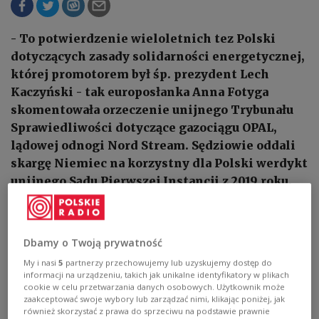
- To potwierdzenie wieloletnich tez Polski
dotyczących zasady solidarności energetycznej,
której promotorem był śp. prezydent Lech
Kaczyński - tak europosłanka Anna Fotyga
skomentowała orzeczenie unijnego Trybunału
Sprawiedliwości dotyczące gazociągu OPAL,
lądowej odnogi Nord Stream. Sędziowie oddali
skargę Niemiec na korzystny dla Polski werdykt
unijnego Sądu Pierwszej Instancji z 2019 roku.
Dbamy o Twoją prywatność
My i nasi
5
partnerzy przechowujemy lub uzyskujemy dostęp do
informacji na urządzeniu, takich jak unikalne identyfikatory w plikach
cookie w celu przetwarzania danych osobowych. Użytkownik może
zaakceptować swoje wybory lub zarządzać nimi, klikając poniżej, jak
również skorzystać z prawa do sprzeciwu na podstawie prawnie