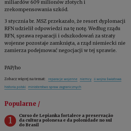
miliardów 609 milionów złotych i
zrekompensowania szkód.
3 stycznia br. MSZ przekazało, że resort dyplomacji
RFN udzielił odpowiedzi na tę notę. Według rządu
RFN, sprawa reparacji i odszkodowań za straty
wojenne pozostaje zamknięta, a rząd niemiecki nie
zamierza podejmować negocjacji w tej sprawie.
PAP/ho
reparacje wojenne
niemcy
ii wojna światowa
Zobacz więcej na temat:
historia polski
ministerstwo spraw zagranicznych
Popularne /
Curso de Lepianka fortalece a preservação
1
da cultura polonesa e da polonidade no sul
do Brasil