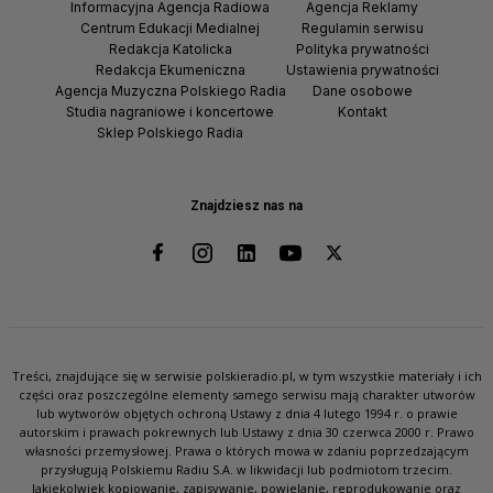
Informacyjna Agencja Radiowa
Agencja Reklamy
Centrum Edukacji Medialnej
Regulamin serwisu
Redakcja Katolicka
Polityka prywatności
Redakcja Ekumeniczna
Ustawienia prywatności
Agencja Muzyczna Polskiego Radia
Dane osobowe
Studia nagraniowe i koncertowe
Kontakt
Sklep Polskiego Radia
Znajdziesz nas na
Treści, znajdujące się w serwisie polskieradio.pl, w tym wszystkie materiały i ich
części oraz poszczególne elementy samego serwisu mają charakter utworów
lub wytworów objętych ochroną Ustawy z dnia 4 lutego 1994 r. o prawie
autorskim i prawach pokrewnych lub Ustawy z dnia 30 czerwca 2000 r. Prawo
własności przemysłowej. Prawa o których mowa w zdaniu poprzedzającym
przysługują Polskiemu Radiu S.A. w likwidacji lub podmiotom trzecim.
Jakiekolwiek kopiowanie, zapisywanie, powielanie, reprodukowanie oraz