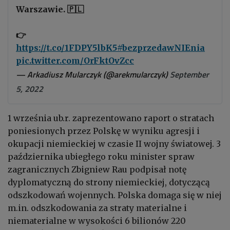
Warszawie. 🇵🇱
👉
https://t.co/1FDPY5lbK5
#bezprzedawNIEnia
pic.twitter.com/OrFktOvZcc
— Arkadiusz Mularczyk (@arekmularczyk)
September
5, 2022
1 września ub.r. zaprezentowano raport o stratach
poniesionych przez Polskę w wyniku agresji i
okupacji niemieckiej w czasie II wojny światowej. 3
października ubiegłego roku minister spraw
zagranicznych Zbigniew Rau podpisał notę
dyplomatyczną do strony niemieckiej, dotyczącą
odszkodowań wojennych. Polska domaga się w niej
m.in. odszkodowania za straty materialne i
niematerialne w wysokości 6 bilionów 220