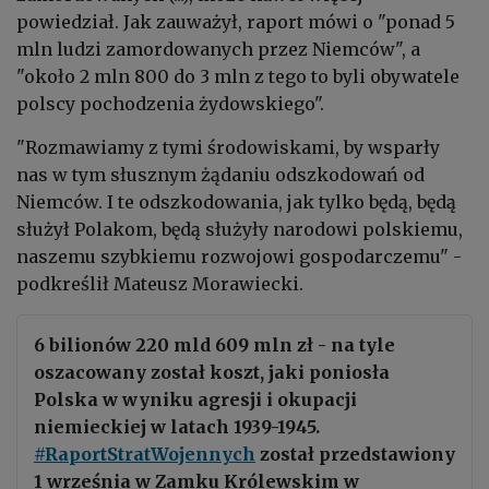
powiedział. Jak zauważył, raport mówi o "ponad 5
mln ludzi zamordowanych przez Niemców", a
"około 2 mln 800 do 3 mln z tego to byli obywatele
polscy pochodzenia żydowskiego".
"Rozmawiamy z tymi środowiskami, by wsparły
nas w tym słusznym żądaniu odszkodowań od
Niemców. I te odszkodowania, jak tylko będą, będą
służył Polakom, będą służyły narodowi polskiemu,
naszemu szybkiemu rozwojowi gospodarczemu" -
podkreślił Mateusz Morawiecki.
6 bilionów 220 mld 609 mln zł - na tyle
oszacowany został koszt, jaki poniosła
Polska w wyniku agresji i okupacji
niemieckiej w latach 1939-1945.
#RaportStratWojennych
został przedstawiony
1 września w Zamku Królewskim w