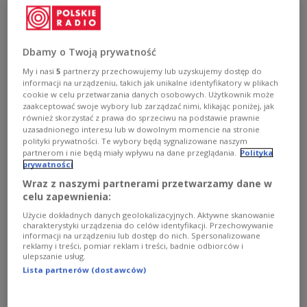
Podczas spotkania z mieszkańcami powiatu
kościerskiego (woj. pomorskie) szef rządu pytany
Dbamy o Twoją prywatność
był m.in. o możliwości uzyskania przez Polskę
My i nasi
5
partnerzy przechowujemy lub uzyskujemy dostęp do
reparacji wojennych od Niemiec.
informacji na urządzeniu, takich jak unikalne identyfikatory w plikach
cookie w celu przetwarzania danych osobowych. Użytkownik może
zaakceptować swoje wybory lub zarządzać nimi, klikając poniżej, jak
Premier podkreślił, że rząd przeprowadził bardzo
również skorzystać z prawa do sprzeciwu na podstawie prawnie
uzasadnionego interesu lub w dowolnym momencie na stronie
dokładną analizę, "na tyle, ile mogliśmy, z
polityki prywatności. Te wybory będą sygnalizowane naszym
rozkradzionych, rozgrabionych dóbr majątków,
partnerom i nie będą miały wpływu na dane przeglądania.
Polityka
prywatności
zniszczonych wsi, miasteczek, polskich zabytków,
Wraz z naszymi partnerami przetwarzamy dane w
domów, popalonych domów i pomordowanych
celu zapewnienia:
ludzi". "Raz jeszcze grupa ekspertów zajęła się tym
Użycie dokładnych danych geolokalizacyjnych. Aktywne skanowanie
od początku do końca. (...) Oni w pierwszych dniach
charakterystyki urządzenia do celów identyfikacji. Przechowywanie
września (1939 roku - PAP) już zaczęli tu mordować.
informacji na urządzeniu lub dostęp do nich. Spersonalizowane
reklamy i treści, pomiar reklam i treści, badnie odbiorców i
Ci, którzy znają historię tej ziemi, wiedzą o tym
ulepszanie usług.
doskonale" - mówił premier.
Lista partnerów (dostawców)
Przypomniał, że w ubiegłym roku zaprezentowany