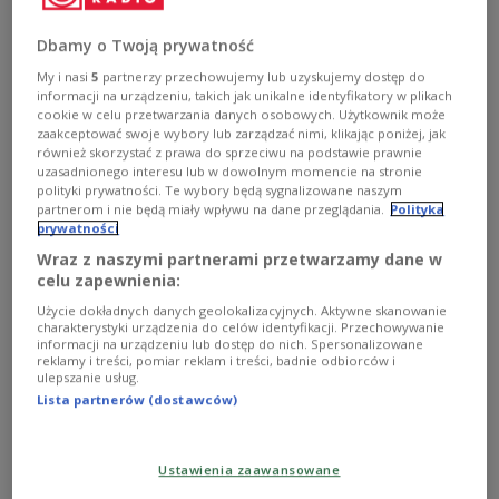
Praca zdalna i hybrydowa na dobre "osadziła się" w
Dbamy o Twoją prywatność
codzienności. W ten sposób pracuje już 35 proc.
My i nasi
5
partnerzy przechowujemy lub uzyskujemy dostęp do
Polaków – twierdzi w raporcie ogłoszonym w
informacji na urządzeniu, takich jak unikalne identyfikatory w plikach
środę portal Pracuj.pl.
cookie w celu przetwarzania danych osobowych. Użytkownik może
zaakceptować swoje wybory lub zarządzać nimi, klikając poniżej, jak
również skorzystać z prawa do sprzeciwu na podstawie prawnie
uzasadnionego interesu lub w dowolnym momencie na stronie
"Pracownicy +hybrydowi+ najchętniej spotykają
polityki prywatności. Te wybory będą sygnalizowane naszym
się w biurach w poniedziałki. Dziś większość z nich
partnerom i nie będą miały wpływu na dane przeglądania.
Polityka
prywatności
nie wyobraża sobie pełnego powrotu do biur. 9 na
Wraz z naszymi partnerami przetwarzamy dane w
10 nie chce wracać do modelu stacjonarnego, ale
celu zapewnienia:
tylko co czwarty preferuje w pełni zdalny tryb" –
Użycie dokładnych danych geolokalizacyjnych. Aktywne skanowanie
informuje.
charakterystyki urządzenia do celów identyfikacji. Przechowywanie
informacji na urządzeniu lub dostęp do nich. Spersonalizowane
W raporcie podkreślono, że odwrotu od zmian już
reklamy i treści, pomiar reklam i treści, badnie odbiorców i
ulepszanie usług.
nie ma, ponieważ większość badanych zwraca
Lista partnerów (dostawców)
uwagę w ofertach pracy na podejście firm do
elastycznych modeli zatrudnienia. Według portalu
Ustawienia zaawansowane
91 proc. pracujących hybrydowo lub zdalnie chce