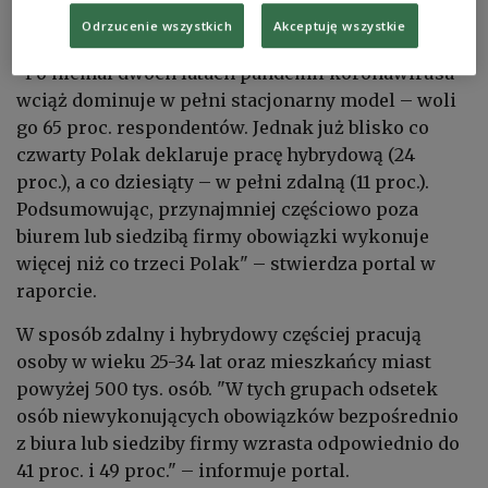
kontynuować ten model. Praca hybrydowa ma być
Odrzucenie wszystkich
Akceptuję wszystkie
preferowanym modelem także po pandemii.
"Po niemal dwóch latach pandemii koronawirusa
wciąż dominuje w pełni stacjonarny model – woli
go 65 proc. respondentów. Jednak już blisko co
czwarty Polak deklaruje pracę hybrydową (24
proc.), a co dziesiąty – w pełni zdalną (11 proc.).
Podsumowując, przynajmniej częściowo poza
biurem lub siedzibą firmy obowiązki wykonuje
więcej niż co trzeci Polak" – stwierdza portal w
raporcie.
W sposób zdalny i hybrydowy częściej pracują
osoby w wieku 25-34 lat oraz mieszkańcy miast
powyżej 500 tys. osób. "W tych grupach odsetek
osób niewykonujących obowiązków bezpośrednio
z biura lub siedziby firmy wzrasta odpowiednio do
41 proc. i 49 proc." – informuje portal.