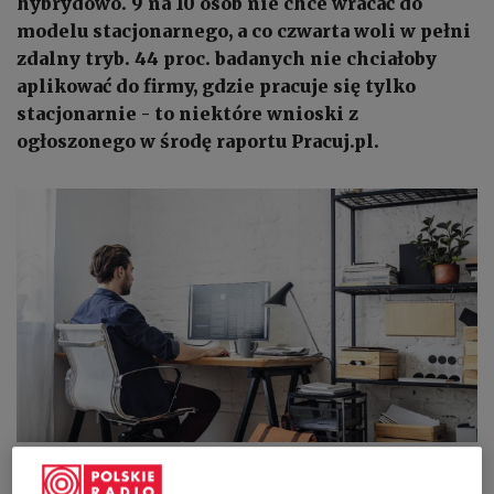
hybrydowo. 9 na 10 osób nie chce wracać do
modelu stacjonarnego, a co czwarta woli w pełni
zdalny tryb. 44 proc. badanych nie chciałoby
aplikować do firmy, gdzie pracuje się tylko
stacjonarnie - to niektóre wnioski z
ogłoszonego w środę raportu Pracuj.pl.
Adam Niedzielski poinformował o wprowadzeniu obowiązku pracy
zdanej w administracji publicznej
shutterstock.com/LStockStudio