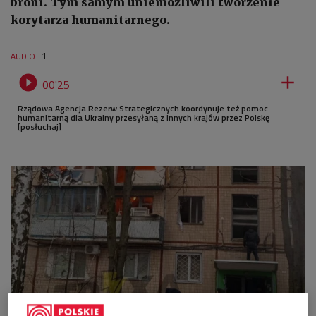
broni. Tym samym uniemożliwili tworzenie
korytarza humanitarnego.
1
AUDIO


00'25
Rządowa Agencja Rezerw Strategicznych koordynuje też pomoc
humanitarną dla Ukrainy przesyłaną z innych krajów przez Polskę
[posłuchaj]