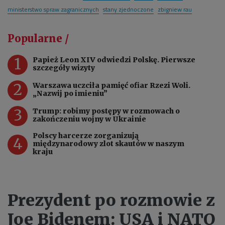
ministerstwo spraw zagranicznych
stany zjednoczone
zbigniew rau
Popularne /
1
Papież Leon XIV odwiedzi Polskę. Pierwsze
szczegóły wizyty
2
Warszawa uczciła pamięć ofiar Rzezi Woli.
„Nazwij po imieniu”
3
Trump: robimy postępy w rozmowach o
zakończeniu wojny w Ukrainie
Polscy harcerze zorganizują
4
międzynarodowy zlot skautów w naszym
kraju
Prezydent po rozmowie z
Joe Bidenem: USA i NATO