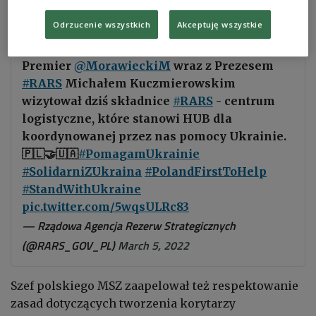
Rzeszowie z
szefem amerykańskiej dyplomacji
Odrzucenie wszystkich
Akceptuję wszystkie
Antonym Blinkenem
.
Premier
@MorawieckiM
wraz z Prezesem
#RARS
Michałem Kuczmierowskim
wizytował dziś składnice
#RARS
- centrum
logistyczne, które stanowi HUB dla
koordynowanej przez nas pomocy Ukrainie.
🇵🇱🤝🇺🇦
#PomagamUkrainie
#SolidarniZUkraina
#PolandFirstToHelp
#StandWithUkraine
pic.twitter.com/5wqsULRc83
— Rządowa Agencja Rezerw Strategicznych
(@RARS_GOV_PL)
March 5, 2022
Szef polskiego MSZ zaapelował też respektowanie
zasad dotyczących tworzenia korytarzy