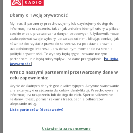
zdjęcie ilustracyjne
PAP/DSNS
Dbamy o Twoją prywatność
Podczas konferencji na terenie składnicy RARS w
My i nasi
5
partnerzy przechowujemy lub uzyskujemy dostęp do
informacji na urządzeniu, takich jak unikalne identyfikatory w plikach
Niemcach w Lubelskiem mówił, że to strona
cookie w celu przetwarzania danych osobowych. Użytkownik może
ukraińska wskazuje nam jaka pomoc jest
zaakceptować swoje wybory lub zarządzać nimi, klikając poniżej, jak
również skorzystać z prawa do sprzeciwu na podstawie prawnie
najbardziej potrzebna.
Rządowa Agencja Rezerw
uzasadnionego interesu lub w dowolnym momencie na stronie
Strategicznych koordynuje też pomoc humanitarną
polityki prywatności. Te wybory będą sygnalizowane naszym
dla Ukrainy przesyłaną z innych krajów przez
partnerom i nie będą miały wpływu na dane przeglądania.
Polityka
prywatności
Polskę.
Wraz z naszymi partnerami przetwarzamy dane w
celu zapewnienia:
Przewodniczący w tym roku pracom OBWE
szef
Użycie dokładnych danych geolokalizacyjnych. Aktywne skanowanie
charakterystyki urządzenia do celów identyfikacji. Przechowywanie
polskiego MSZ
Zbigniew Rau
zwrócił się do Rosji
informacji na urządzeniu lub dostęp do nich. Spersonalizowane
o powstrzymanie się od ataków na ludność cywilną
reklamy i treści, pomiar reklam i treści, badnie odbiorców i
ulepszanie usług.
na Ukrainie. Zapowiedział również, że Polska
Lista partnerów (dostawców)
będzie się konsekwentnie domagała ścigania i
ukarania zbrodniarzy wojennych w związku z
Ustawienia zaawansowane
rosyjską agresją. Zbigniew Rau spotkał się w