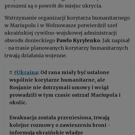
proszeni są o powrót do miejsc ukrycia.
Wstrzymanie organizacji korytarza humanitarnego
w Mariupolu i w Wołnowasze potwierdził szef
ukraińskiej cywilno-wojskowej administracji
obwodu donieckiego
Pawło Kyryłenko
. Jak napisał
- na trasie
planowanych korytarzy humanitarnych
trwają działania wojenne.
‼
#Ukraina
: Od rana miały być ustalone
wspólnie korytarze humanitarne, ale
Rosjanie nie dotrzymali umowy i wciąż
prowadzili w tym czasie ostrzał Mariupola i
okolic.
Ewakuacja została przeniesiona, trwają
kolejne rozmowy o zawieszeniu broni -
informują ukraińskie władze