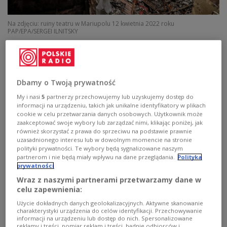
Na zdjęciu: ruiny teatru w Mariupolu 12 kwietnia 2022 roku
PAP/EPA/SERGEI ILNITSKY
W związku tym, że jeden z rosyjskich pocisków
manewrujących, odpalanych z samolotów leciał w
stronę granicy z Polską, Dowództwo Operacyjne
Dbamy o Twoją prywatność
Rodzajów Sił Zbrojnych poinformowało w środę
My i nasi
5
partnerzy przechowujemy lub uzyskujemy dostęp do
rano o uruchomieniu wszystkich niezbędnych
informacji na urządzeniu, takich jak unikalne identyfikatory w plikach
procedur dla zapewnienia bezpieczeństwa polskiej
cookie w celu przetwarzania danych osobowych. Użytkownik może
zaakceptować swoje wybory lub zarządzać nimi, klikając poniżej, jak
przestrzeni oraz o tym, że w powietrzu są polskie i
również skorzystać z prawa do sprzeciwu na podstawie prawnie
sojusznicze statki powietrzne.
uzasadnionego interesu lub w dowolnym momencie na stronie
polityki prywatności. Te wybory będą sygnalizowane naszym
partnerom i nie będą miały wpływu na dane przeglądania.
Polityka
prywatności
Informujemy, że obserwowana jest
Wraz z naszymi partnerami przetwarzamy dane w
celu zapewnienia:
intensywna aktywność lotnictwa dalekiego
zasięgu Federacji Rosyjskiej, związana z
Użycie dokładnych danych geolokalizacyjnych. Aktywne skanowanie
charakterystyki urządzenia do celów identyfikacji. Przechowywanie
uderzeniani rakietowymi na terytorium
informacji na urządzeniu lub dostęp do nich. Spersonalizowane
reklamy i treści, pomiar reklam i treści, badnie odbiorców i