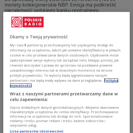
monety kolekcjonerskie NBP. Emisja ma podkreślić
niezależność polskiego banku centralnego.
Zobacz więcej na temat:
GOSPODARKA
POLSKA
NBP
bank centralny
złoto
pieniądze
Dbamy o Twoją prywatność
My i nasi
5
partnerzy przechowujemy lub uzyskujemy dostęp do
informacji na urządzeniu, takich jak unikalne identyfikatory w plikach
cookie w celu przetwarzania danych osobowych. Użytkownik może
zaakceptować swoje wybory lub zarządzać nimi, klikając poniżej, jak
również skorzystać z prawa do sprzeciwu na podstawie prawnie
uzasadnionego interesu lub w dowolnym momencie na stronie
polityki prywatności. Te wybory będą sygnalizowane naszym
partnerom i nie będą miały wpływu na dane przeglądania.
Polityka
prywatności
Wraz z naszymi partnerami przetwarzamy dane w
Jak inwestować w srebro? Poradnik luty
celu zapewnienia:
2026
Użycie dokładnych danych geolokalizacyjnych. Aktywne skanowanie
charakterystyki urządzenia do celów identyfikacji. Przechowywanie
informacji na urządzeniu lub dostęp do nich. Spersonalizowane
Na przełomie stycznia i lutego srebro, które w ostatnim
reklamy i treści, pomiar reklam i treści, badnie odbiorców i
czasie wspinało się po drabince cenowej, spadło z niej o
ulepszanie usług.
kilka dobrych pięter. W połączeniu ze zmianami w
Lista partnerów (dostawców)