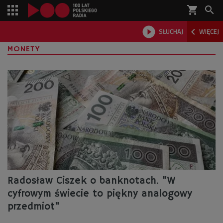
shopping_cart



SŁUCHAJ
WIĘCEJ

MONETY
Radosław Ciszek o banknotach. "W
cyfrowym świecie to piękny analogowy
przedmiot"