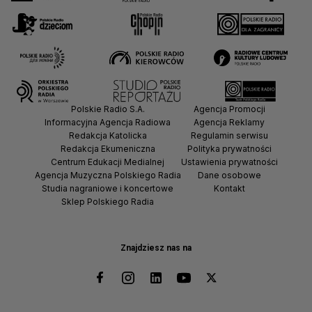
Polskie Radio S.A.
Agencja Promocji
Informacyjna Agencja Radiowa
Agencja Reklamy
Redakcja Katolicka
Regulamin serwisu
Redakcja Ekumeniczna
Polityka prywatności
Centrum Edukacji Medialnej
Ustawienia prywatności
Agencja Muzyczna Polskiego Radia
Dane osobowe
Studia nagraniowe i koncertowe
Kontakt
Sklep Polskiego Radia
Znajdziesz nas na