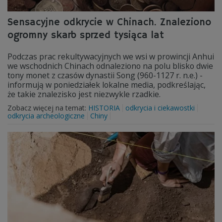
Sensacyjne odkrycie w Chinach. Znaleziono
ogromny skarb sprzed tysiąca lat
Podczas prac rekultywacyjnych we wsi w prowincji Anhui
we wschodnich Chinach odnaleziono na polu blisko dwie
tony monet z czasów dynastii Song (960-1127 r. n.e.) -
informują w poniedziałek lokalne media, podkreślając,
że takie znalezisko jest niezwykle rzadkie.
Zobacz więcej na temat:
HISTORIA
odkrycia i ciekawostki
odkrycia archeologiczne
Chiny