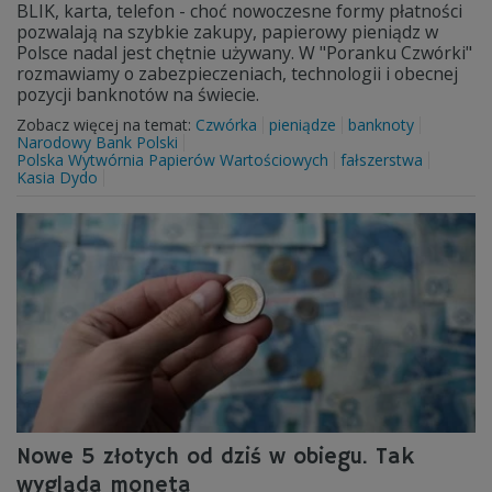
BLIK, karta, telefon - choć nowoczesne formy płatności
pozwalają na szybkie zakupy, papierowy pieniądz w
Polsce nadal jest chętnie używany. W "Poranku Czwórki"
rozmawiamy o zabezpieczeniach, technologii i obecnej
pozycji banknotów na świecie.
Zobacz więcej na temat:
Czwórka
pieniądze
banknoty
Narodowy Bank Polski
Polska Wytwórnia Papierów Wartościowych
fałszerstwa
Kasia Dydo
Nowe 5 złotych od dziś w obiegu. Tak
wygląda moneta