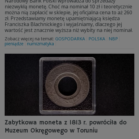
Narodowy Bank Polski wprowadza do sprzedaży
niezwykłą monetę. Choć ma nominał 10 zł i teoretycznie
można nią zapłacić w sklepie, jej oficjalna cena to aż 260
zł. Przedstawiamy monetę upamiętniającą księdza
Franciszka Blachnickiego i wyjaśniamy, dlaczego jej
wartość jest znacznie wyższa niż wybity na niej nominał.
Zobacz więcej na temat:
GOSPODARKA
POLSKA
NBP
pieniądze
numizmatyka
Zabytkowa moneta z 1813 r. powróciła do
Muzeum Okręgowego w Toruniu