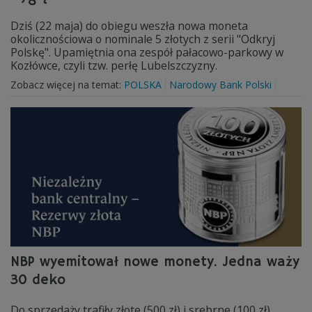
Dziś (22 maja) do obiegu weszła nowa moneta
okolicznościowa o nominale 5 złotych z serii "Odkryj
Polskę". Upamiętnia ona zespół pałacowo-parkowy w
Kozłówce, czyli tzw. perłę Lubelszczyzny.
Zobacz więcej na temat:
POLSKA
Narodowy Bank Polski
NBP wyemitował nowe monety. Jedna waży
30 deko
Do sprzedaży trafiły złote (500 zł) i srebrne (100 zł)