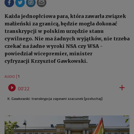
Każda jednopłciowa para, która zawarła związek
małżeński za granicą, będzie mogła dokonać
transkrypcji w polskim urzędzie stanu
cywilnego. Nie ma żadnych wyjątków, nie trzeba
czekać na żadne wyroki NSA czy WSA -
powiedział wicepremier, minister
cyfryzacji Krzysztof Gawkowski.
1
AUDIO


00'22
K. Gawkowski: transkrypcja zapewni szacunek [posłuchaj]