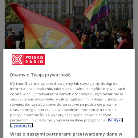
Pierwsza transkrypcja aktu małżeństwa pary jednopłciowej stała się
faktem
PAP/Albert Zawada
Dbamy o Twoją prywatność
W piątek w Dzienniku Ustaw opublikowane zostało
rozporządzenie Ministra Cyfryzacji pozwalające na
My i nasi
5
partnerzy przechowujemy lub uzyskujemy dostęp do
informacji na urządzeniu, takich jak unikalne identyfikatory w plikach
transkrypcję aktów małżeństw jednopłciowych.
cookie w celu przetwarzania danych osobowych. Użytkownik może
Zacznie obowiązywać za trzy miesiące. Wcześniej
zaakceptować swoje wybory lub zarządzać nimi, klikając poniżej, jak
również skorzystać z prawa do sprzeciwu na podstawie prawnie
tego dnia rozporządzenie kontrasygnował
szef
uzasadnionego interesu lub w dowolnym momencie na stronie
MSWiA
Marcin Kierwiński
.
polityki prywatności. Te wybory będą sygnalizowane naszym
partnerom i nie będą miały wpływu na dane przeglądania.
Polityka
prywatności
Krzysztof Gawkowski stwierdził podczas
Wraz z naszymi partnerami przetwarzamy dane w