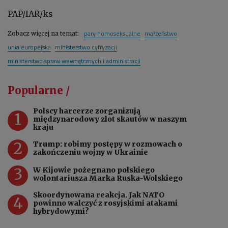
PAP/IAR/ks
pary homoseksualne
małżeństwo
Zobacz więcej na temat:
unia europejska
ministerstwo cyfryzacji
ministerstwo spraw wewnętrznych i administracji
Popularne /
Polscy harcerze zorganizują
1
międzynarodowy zlot skautów w naszym
kraju
2
Trump: robimy postępy w rozmowach o
zakończeniu wojny w Ukrainie
3
W Kijowie pożegnano polskiego
wolontariusza Marka Ruska-Wolskiego
Skoordynowana reakcja. Jak NATO
4
powinno walczyć z rosyjskimi atakami
hybrydowymi?