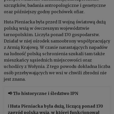
szczątków, badania antropologiczne i genetyczne
oraz późniejszy godny pochówek ofiar.
Huta Pieniacka była przed II wojną światową dużą
polską wsią w ówczesnym województwie
tarnopolskim. Liczyła ponad 170 gospodarstw.
Działał w niej ośrodek samoobrony współpracujący
z Armią Krajową. W czasie narastających napadów
na ludność polską schronienia szukali tam także
mieszkańcy sąsiednich miejscowości oraz
uchodźcy z Wołynia. Z tego powodu dokładna liczba
osób przebywających we wsi w chwili zbrodni nie
jest znana.
📢 Tło historyczne i śledztwo IPN
ℹ️ Huta Pieniacka była dużą, liczącą ponad 170
zagród polską wsią, w której funkcjonował