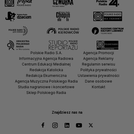
Polskie Radio S.A.
Agencja Promocji
Informacyjna Agencja Radiowa
Agencja Reklamy
Centrum Edukacji Medialnej
Regulamin serwisu
Redakcja Katolicka
Polityka prywatności
Redakcja Ekumeniczna
Ustawienia prywatności
Agencja Muzyczna Polskiego Radia
Dane osobowe
Studia nagraniowe i koncertowe
Kontakt
Sklep Polskiego Radia
Znajdziesz nas na