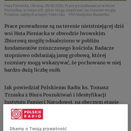
Huta Pieniacka, Ukraina, 09.06.2026. Prace poszukiwawcze w Hucie
Pieniackiej, w miejscach, gdzie mogą znajdować się masowe mogiły
Polaków, zabitych w lutym 1944 roku
PAP/Vladyslav Musiienko
Prace prowadzone są na terenie nieistniejącej dziś
wsi Huta Pieniacka w obwodzie lwowskim.
Zbiorową mogiłę odnaleziono w pobliżu
fundamentów zniszczonego kościoła. Badacze
stopniowo odsłaniają jamę grobową, której
rozmiary mogą wskazywać, że pochowano w niej
bardzo dużą liczbę osób.
Jak powiedział Polskiemu Radiu ks. Tomasz
Trzaska z Biura Poszukiwań i Identyfikacji
Instytutu Pamięci Narodowej, na obecnym etapie
nie można jeszcze dokładnie określić liczby ofiar.
Jeżeli jednak szczątki znajdują się na całej
odsłoniętej powierzchni jamy, może chodzić o
Dbamy o Twoją prywatność