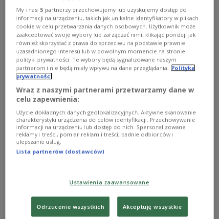
dziesiątki, a nawet setki zamordowanych.
My i nasi
5
partnerzy przechowujemy lub uzyskujemy dostęp do
informacji na urządzeniu, takich jak unikalne identyfikatory w plikach
00:50
Jak się dowiedziało Polskie
cookie w celu przetwarzania danych osobowych. Użytkownik może
Radio, w odsłanianej przez
zaakceptować swoje wybory lub zarządzać nimi, klikając poniżej, jak
również skorzystać z prawa do sprzeciwu na podstawie prawnie
badaczy zbiorowej mogile w
uzasadnionego interesu lub w dowolnym momencie na stronie
Hucie Pieniackiej mogą
polityki prywatności. Te wybory będą sygnalizowane naszym
znajdować się szczątki od
partnerom i nie będą miały wpływu na dane przeglądania.
Polityka
kilkudziesięciu do nawet
prywatności
kilkuset ofiar. Informacyjna
Wraz z naszymi partnerami przetwarzamy dane w
Agencja Radiowa (IAR)/Paweł
celu zapewnienia:
#Buszko/w Owsianko/
Użycie dokładnych danych geolokalizacyjnych. Aktywne skanowanie
charakterystyki urządzenia do celów identyfikacji. Przechowywanie
Układ odnalezionych szczątków wskazuje, że ciała
informacji na urządzeniu lub dostęp do nich. Spersonalizowane
ofiar wrzucano do grobu i układano jedno na
reklamy i treści, pomiar reklam i treści, badnie odbiorców i
ulepszanie usług.
drugim. Na części kości widoczne są ślady
Lista partnerów (dostawców)
działania wysokiej temperatury. Według ks.
Tomasza Trzaski sposób pochówku oraz ślady
Ustawienia zaawansowane
spalenia potwierdzają związek znaleziska ze
zbrodnią dokonaną w Hucie Pieniackiej w lutym
Odrzucenie wszystkich
Akceptuję wszystkie
1944 roku.