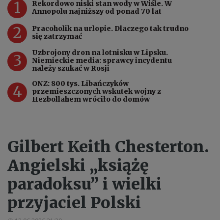
1
Rekordowo niski stan wody w Wiśle. W
Annopolu najniższy od ponad 70 lat
2
Pracoholik na urlopie. Dlaczego tak trudno
się zatrzymać
Uzbrojony dron na lotnisku w Lipsku.
3
Niemieckie media: sprawcy incydentu
należy szukać w Rosji
ONZ: 800 tys. Libańczyków
4
przemieszczonych wskutek wojny z
Hezbollahem wróciło do domów
Gilbert Keith Chesterton.
Angielski „książę
paradoksu” i wielki
przyjaciel Polski