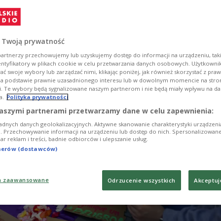
z sekcji zwłok. Wynika z niego, że kobieta została
 Twoją prywatność
artnerzy przechowujemy lub uzyskujemy dostęp do informacji na urządzeniu, taki
entyfikatory w plikach cookie w celu przetwarzania danych osobowych. Użytkown
ć swoje wybory lub zarządzać nimi, klikając poniżej, jak również skorzystać z pra
na podstawie prawnie uzasadnionego interesu lub w dowolnym momencie na stroni
i. Te wybory będą sygnalizowane naszym partnerom i nie będą miały wpływu na d
a.
Polityka prywatności
aszymi partnerami przetwarzamy dane w celu zapewnienia:
adnych danych geolokalizacyjnych. Aktywne skanowanie charakterystyki urządzen
ji. Przechowywanie informacji na urządzeniu lub dostęp do nich. Spersonalizowane
iar reklam i treści, badnie odbiorców i ulepszanie usług.
tnerów (dostawców)
a zaawansowane
Odrzucenie wszystkich
Akceptuj