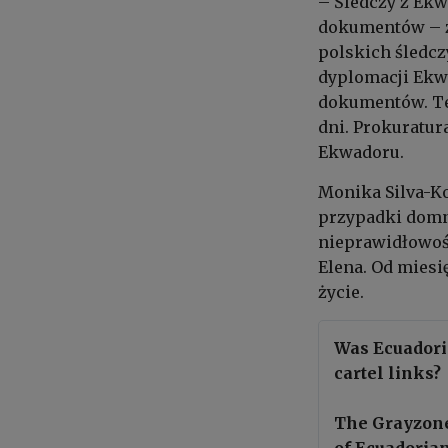
– Śledczy z Ek
dokumentów – z
polskich śledcz
dyplomacji Ekwa
dokumentów. Te 
dni. Prokuratur
Ekwadoru.
Monika Silva-Ko
przypadki domn
nieprawidłowoś
Elena. Od miesi
życie.
Was Ecuadori
cartel links?
The Grayzone
of Ecuadorian