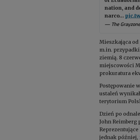
nation, and d
narco…
pic.t
— The Grayzon
Mieszkająca od 
m.in. przypadk
ziemią. 8 czer
miejscowości Mo
prokuratura ekw
Postępowanie ws
ustaleń wynikał
terytorium Polsk
Dzień po odnal
John Reimberg 
Reprezentujące 
jednak później, 