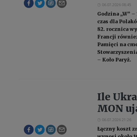
06.07.2026 08:45
Godzina „W” – 
czas dla Polakó
82. rocznica w
Francji równie
Pamięci na cme
Stowarzyszeni
– Koło Paryż.
Ile Ukr
MON uj
06.07.2026 21:26
Łączny koszt z
wynosi około 16