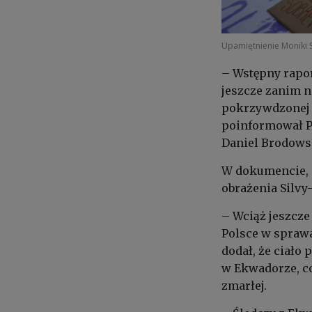
Upamiętnienie Moniki S
– Wstępny rapor
jeszcze zanim n
pokrzywdzonej 
poinformował P
Daniel Brodows
W dokumencie, 
obrażenia Silvy
– Wciąż jeszcz
Polsce w spraw
dodał, że ciało
w Ekwadorze, co
zmarłej.