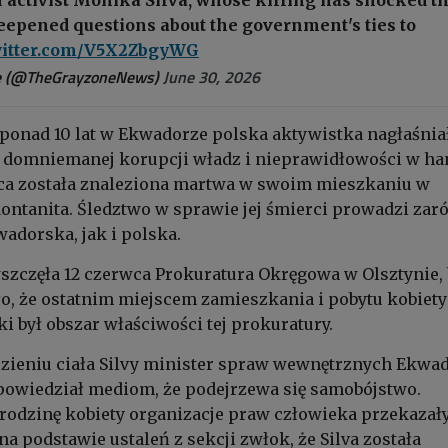
eepened questions about the government's ties to
witter.com/V5X2ZbgyWG
e (@TheGrayzoneNews)
June 30, 2026
ponad 10 lat w Ekwadorze polska aktywistka nagłaśnia
i domniemanej korupcji władz i nieprawidłowości w ha
wca została znaleziona martwa w swoim mieszkaniu w
ntanita. Śledztwo w sprawie jej śmierci prowadzi za
adorska, jak i polska.
zczęła 12 czerwca Prokuratura Okręgowa w Olsztynie, 
o, że ostatnim miejscem zamieszkania i pobytu kobiety
i był obszar właściwości tej prokuratury.
ezieniu ciała Silvy minister spraw wewnętrznych Ekwa
powiedział mediom, że podejrzewa się samobójstwo.
rodzinę kobiety organizacje praw człowieka przekazał
na podstawie ustaleń z sekcji zwłok, że Silva została