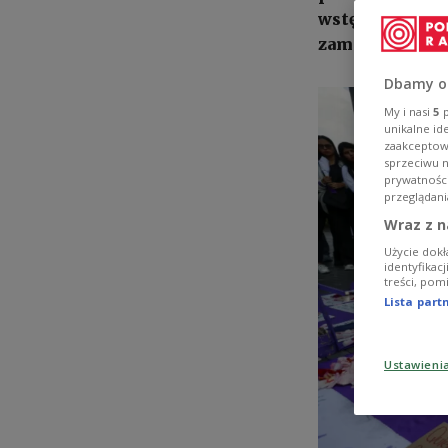
wstępny raport 
zamordowana.
Dbamy o
My i nasi
5
p
unikalne id
zaakceptowa
sprzeciwu 
prywatnośc
przeglądani
Wraz z n
Użycie dokł
identyfikac
treści, pom
Lista par
Ustawieni