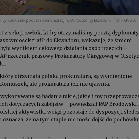
ilvy-Koniuszek podczas demonstracji w Quito, stolicy Ekwadoru
fot. PAP/EPA
t z sekcji zwłok, który otrzymaliśmy pocztą dyplomat
asz wniosek trafił do Ekwadoru, wskazuje, że śmierć
była wynikiem celowego działania osób trzecich –
AP rzecznik prasowy Prokuratury Okręgowej w Olsztyn
ki.
który otrzymała polska prokuratura, są wymienione
-Koniuszek, ale prokuratura ich nie ujawnia.
e wykonywane są badania takie, jakie i my przeprowad
ach dotyczących zabójstw – powiedział PAP Brodowski 
 polskiej aktywistki wciąż pozostaje do dyspozycji śledc
 oznacza, że na tym etapie nie może dojść do pochówk