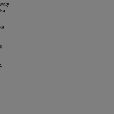
owały
ska
ka
ę
.