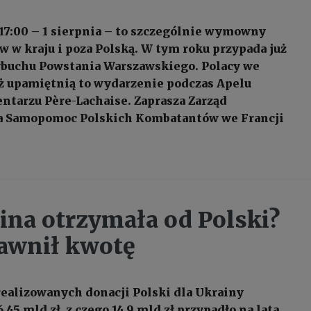
17:00 – 1 sierpnia – to szczególnie wymowny
w w kraju i poza Polską. W tym roku przypada już
ybuchu Powstania Warszawskiego. Polacy we
ż upamiętnią to wydarzenie podczas Apelu
ntarzu Père-Lachaise. Zaprasza Zarząd
a Samopomoc Polskich Kombatantów we Francji
aina otrzymała od Polski?
awnił kwotę
realizowanych donacji Polski dla Ukrainy
,45 mld zł, z czego 14,9 mld zł przypadło na lata