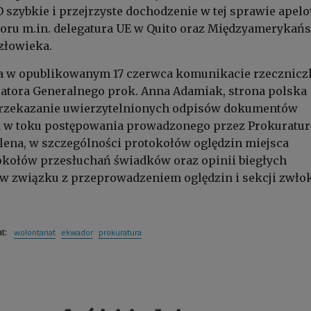
szybkie i przejrzyste dochodzenie w tej sprawie apel
oru m.in. delegatura UE w Quito oraz Międzyamerykań
złowieka.
a w opublikowanym 17 czerwca komunikacie rzecznicz
atora Generalnego prok. Anna Adamiak, strona polska
 przekazanie uwierzytelnionych odpisów dokumentów
w toku postępowania prowadzonego przez Prokuratur
lena, w szczególności protokołów oględzin miejsca
okołów przesłuchań świadków oraz opinii biegłych
w związku z przeprowadzeniem oględzin i sekcji zwłok
wolontariat
ekwador
prokuratura
at: