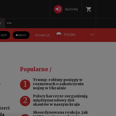
SŁUCHAJ
Y
POLSKA
CASTY
RADIO
REDAKCJE:
ENGLISH
БЕЛАРУСКАЯ
Popularne /
DEUTSCH
i
Trump: robimy postępy w
1
rozmowach o zakończeniu
РУССКИЙ
wojny w Ukrainie
Polscy harcerze zorganizują
2
УКРАЇНСЬКА
międzynarodowy zlot
skautów w naszym kraju
ierci
Skoordynowana reakcja. Jak
ła