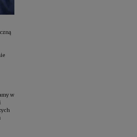
yczną
ie
zamy w
i
zych
u