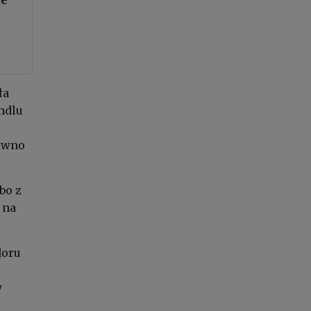
ła
ndlu
równo
bo z
 na
doru
y