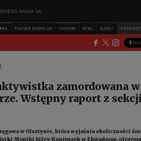
SKIEGO RADIA SA
RKA
POLSKIE RADIO 24
CHOPIN
RCKL
DZIECI
PODCAST
POD
aktywistka zamordowana w
ze. Wstępny raport z sekcj
ręgowa w Olsztynie, która wyjaśnia okoliczności śm
istki Moniki Silvy-Koniuszek w Ekwadorze, otrzyma