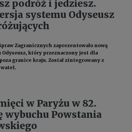
sz podróż i jedziesz.
rsja systemu Odyseusz
różujących
Spraw Zagranicznych zaprezentowało nową
 Odyseusz, który przeznaczony jest dla
poza granice kraju. Został zintegrowany z
watel.
mięci w Paryżu w 82.
ę wybuchu Powstania
wskiego