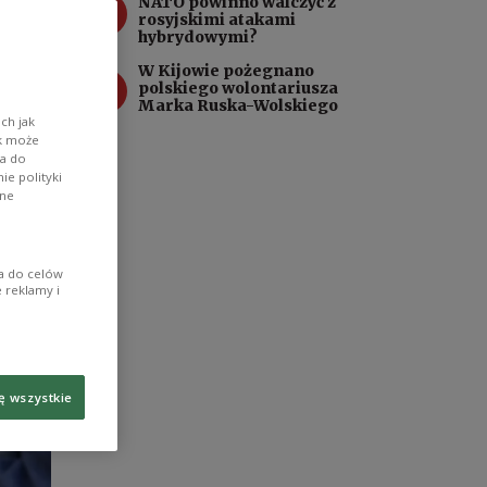
3
NATO powinno walczyć z
rosyjskimi atakami
hybrydowymi?
W Kijowie pożegnano
4
polskiego wolontariusza
Marka Ruska-Wolskiego
ch jak
ik może
wa do
e polityki
ane
ia do celów
 reklamy i
ę wszystkie