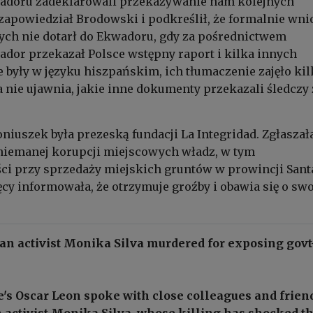
wadoru zadeklarowali przekazywanie nam kolejnych
apowiedział Brodowski i podkreślił, że formalnie wni
ych nie dotarł do Ekwadoru, gdy za pośrednictwem
dor przekazał Polsce wstępny raport i kilka innych
były w języku hiszpańskim, ich tłumaczenie zajęło kil
a nie ujawnia, jakie inne dokumenty przekazali śledczy 
niuszek była prezeską fundacji La Integridad. Zgłaszał
iemanej korupcji miejscowych władz, w tym
ci przy sprzedaży miejskich gruntów w prowincji Sant
ęcy informowała, że otrzymuje groźby i obawia się o swo
an activist Monika Silva murdered for exposing govt
's Oscar Leon spoke with close colleagues and frien
 activist Monika Silva, whose killing has shocked t