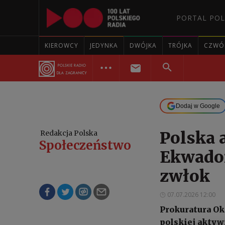
PORTAL POL
KIEROWCY
JEDYNKA
DWÓJKA
TRÓJKA
CZWÓ
Dodaj w Google
Polska 
Redakcja Polska
Społeczeństwo
Ekwador
zwłok
07.07.2026 12:00
Prokuratura Ok
polskiej aktyw