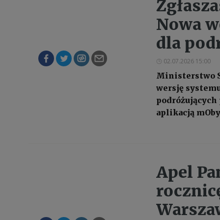
Zgłasza
Nowa we
dla pod
02.07.2026 15:00
Ministerstwo 
wersję systemu
podróżujących 
aplikacją mOby
Apel Pa
rocznic
Warsza