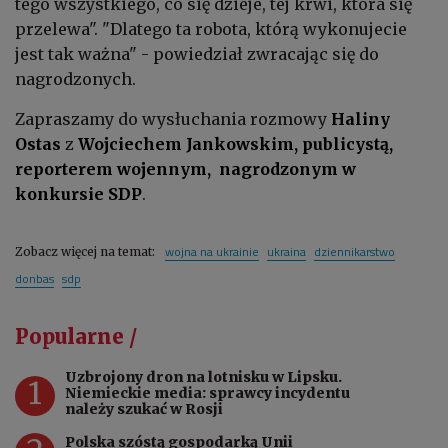
tego wszystkiego, co się dzieje, tej krwi, która się
przelewa". "Dlatego ta robota, którą wykonujecie
jest tak ważna" - powiedział zwracając się do
nagrodzonych.
Zapraszamy do wysłuchania rozmowy
Haliny
Ostas
z
Wojciechem Jankowskim, publicystą,
reporterem wojennym, nagrodzonym w
konkursie SDP
.
wojna na ukrainie
ukraina
dziennikarstwo
Zobacz więcej na temat:
donbas
sdp
Popularne /
Uzbrojony dron na lotnisku w Lipsku.
1
Niemieckie media: sprawcy incydentu
należy szukać w Rosji
Polska szóstą gospodarką Unii