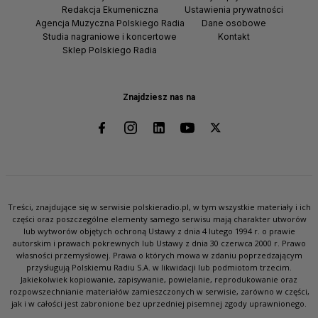
Redakcja Ekumeniczna
Ustawienia prywatności
Agencja Muzyczna Polskiego Radia
Dane osobowe
Studia nagraniowe i koncertowe
Kontakt
Sklep Polskiego Radia
Znajdziesz nas na
Treści, znajdujące się w serwisie polskieradio.pl, w tym wszystkie materiały i ich
części oraz poszczególne elementy samego serwisu mają charakter utworów
lub wytworów objętych ochroną Ustawy z dnia 4 lutego 1994 r. o prawie
autorskim i prawach pokrewnych lub Ustawy z dnia 30 czerwca 2000 r. Prawo
własności przemysłowej. Prawa o których mowa w zdaniu poprzedzającym
przysługują Polskiemu Radiu S.A. w likwidacji lub podmiotom trzecim.
Jakiekolwiek kopiowanie, zapisywanie, powielanie, reprodukowanie oraz
rozpowszechnianie materiałów zamieszczonych w serwisie, zarówno w części,
jak i w całości jest zabronione bez uprzedniej pisemnej zgody uprawnionego.