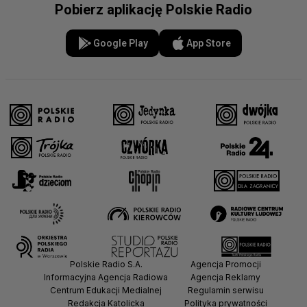
Pobierz aplikację Polskie Radio
Google Play
App Store
Polskie Radio S.A.
Agencja Promocji
Informacyjna Agencja Radiowa
Agencja Reklamy
Centrum Edukacji Medialnej
Regulamin serwisu
Redakcja Katolicka
Polityka prywatności