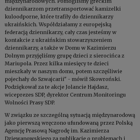
międzynarodowych. Pomogliśmy greckim
dziennikarzom przetransportować kamizelki
kuloodporne, które trafiły do dziennikarzy
ukraińskich. Współdziałamy z europejską
federacją dziennikarzy, cały czas jesteśmy w
kontakcie z ukraińskim stowarzyszeniem
dziennikarzy, a także w Domu w Kazimierzu
Dolnym przyjęliśmy grupę dzieci z sierocińca z
Mariupola. Przez kilka miesięcy te dzieci
mieszkały w naszym domu, potem szczęśliwie
pojechały do Szwajcarii" - mówił Skowroński.
Podziękował za te akcje Jolancie Hajdasz,
wiceprezes SDP, dyrektor Centrum Monitoringu
Wolności Prasy SDP.
W związku ze szczególną sytuacją międzynarodową
jako pierwszą wręczono ufundowaną przez Polską
Agencję Prasową Nagrodę im. Kazimierza
Dziewanowskiego za publikacje o problemach i