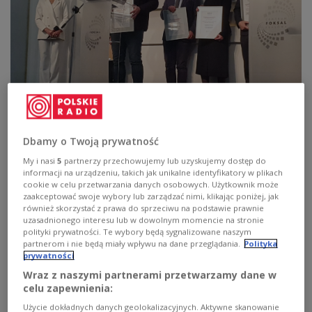
Wojciech Jankowski, podczas odbierania nagrody SDP
Foto: materiały
prasowe
Dbamy o Twoją prywatność
Stowarzyszenie Dziennikarzy Polskich ogłosiło,
My i nasi
5
partnerzy przechowujemy lub uzyskujemy dostęp do
podczas gali w Domu Dziennikarza w Warszawie,
informacji na urządzeniu, takich jak unikalne identyfikatory w plikach
cookie w celu przetwarzania danych osobowych. Użytkownik może
wyniki 29. konkursu o Nagrody SDP na najlepsze
zaakceptować swoje wybory lub zarządzać nimi, klikając poniżej, jak
publikacje prasowe, radiowe, telewizyjne i
również skorzystać z prawa do sprzeciwu na podstawie prawnie
uzasadnionego interesu lub w dowolnym momencie na stronie
internetowe, opublikowane od 1 stycznia 2021 r. do
polityki prywatności. Te wybory będą sygnalizowane naszym
31 grudnia 2022 r. Tegoroczny Konkurs wyjątkowo
partnerom i nie będą miały wpływu na dane przeglądania.
Polityka
prywatności
obejmował dwa lata ze względu na pandemię i
Wraz z naszymi partnerami przetwarzamy dane w
wojnę na Ukrainie. Do konkursu nadesłano ponad
celu zapewnienia:
300 prac dziennikarskich. Nagrody i wyróżnienia
Użycie dokładnych danych geolokalizacyjnych. Aktywne skanowanie