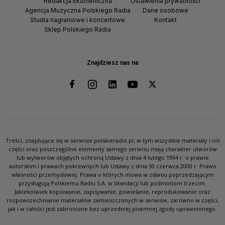
Redakcja Ekumeniczna
Ustawienia prywatności
Agencja Muzyczna Polskiego Radia
Dane osobowe
Studia nagraniowe i koncertowe
Kontakt
Sklep Polskiego Radia
Znajdziesz nas na
Treści, znajdujące się w serwisie polskieradio.pl, w tym wszystkie materiały i ich
części oraz poszczególne elementy samego serwisu mają charakter utworów
lub wytworów objętych ochroną Ustawy z dnia 4 lutego 1994 r. o prawie
autorskim i prawach pokrewnych lub Ustawy z dnia 30 czerwca 2000 r. Prawo
własności przemysłowej. Prawa o których mowa w zdaniu poprzedzającym
przysługują Polskiemu Radiu S.A. w likwidacji lub podmiotom trzecim.
Jakiekolwiek kopiowanie, zapisywanie, powielanie, reprodukowanie oraz
rozpowszechnianie materiałów zamieszczonych w serwisie, zarówno w części,
jak i w całości jest zabronione bez uprzedniej pisemnej zgody uprawnionego.