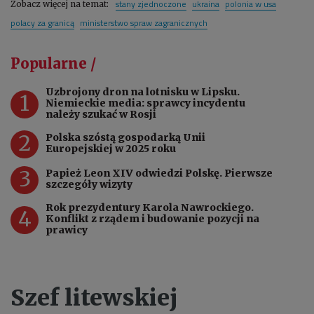
stany zjednoczone
ukraina
polonia w usa
Zobacz więcej na temat:
polacy za granicą
ministerstwo spraw zagranicznych
Popularne /
Uzbrojony dron na lotnisku w Lipsku.
1
Niemieckie media: sprawcy incydentu
należy szukać w Rosji
2
Polska szóstą gospodarką Unii
Europejskiej w 2025 roku
3
Papież Leon XIV odwiedzi Polskę. Pierwsze
szczegóły wizyty
Rok prezydentury Karola Nawrockiego.
4
Konflikt z rządem i budowanie pozycji na
prawicy
Szef litewskiej