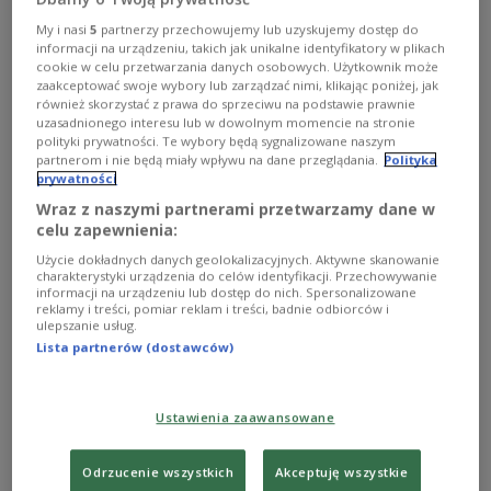
My i nasi
5
partnerzy przechowujemy lub uzyskujemy dostęp do
"Spośród 14 osób, które dopiero mają podlegać
informacji na urządzeniu, takich jak unikalne identyfikatory w plikach
cookie w celu przetwarzania danych osobowych. Użytkownik może
deportacji, a o których poinformowano urzędy
zaakceptować swoje wybory lub zarządzać nimi, klikając poniżej, jak
konsularne, trzy dopuściły się złamania
również skorzystać z prawa do sprzeciwu na podstawie prawnie
amerykańskich przepisów migracyjnych,
uzasadnionego interesu lub w dowolnym momencie na stronie
polityki prywatności. Te wybory będą sygnalizowane naszym
pozostałe popełniły przestępstwa lub
partnerom i nie będą miały wpływu na dane przeglądania.
Polityka
wykroczenia" - wskazało MSZ. W tym roku
prywatności
deportowano jednego Polaka, ale przed
Wraz z naszymi partnerami przetwarzamy dane w
celu zapewnienia:
zaprzysiężeniem nowego prezydenta Donalda
Trumpa, który zaostrzył politykę migracyjną.
Użycie dokładnych danych geolokalizacyjnych. Aktywne skanowanie
charakterystyki urządzenia do celów identyfikacji. Przechowywanie
informacji na urządzeniu lub dostęp do nich. Spersonalizowane
reklamy i treści, pomiar reklam i treści, badnie odbiorców i
Po serii kontrowersyjnych odesłań niemieckich
ulepszanie usług.
Lista partnerów (dostawców)
turystów Berlin skontaktował się z innymi krajami
UE, by ustalić, czy nastąpiła "zmiana w
amerykańskiej polityce imigracyjnej". Statystyki
Ustawienia zaawansowane
polskiego MSZ jej nie potwierdzają - informuje w
czwartek portal Wyborcza .pl.
Odrzucenie wszystkich
Akceptuję wszystkie