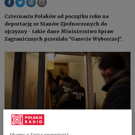
Czternastu Polaków od początku roku na
deportację ze Stanów Zjednoczonych do
ojczyzny - takie dane Ministerstwo Spraw
Zagranicznych przesłało "Gazecie Wyborczej".
W Stanach Zjednoczonych trwa akcja deportacji nielegalnych imigrantów,
Dbamy o Twoją prywatność
która dotyka też obywateli Polski
screenshot youtube.com/@dwnews