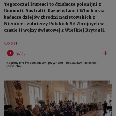
Tegoroczni laureaci to działacze polonijni z
Rumunii, Australii, Kazachstanu i Włoch oraz
badacze dziejów zbrodni nazistowskich z
Niemiec i żołnierzy Polskich Sił Zbrojnych w
czasie II wojny światowej z Wielkiej Brytanii.
1
AUDIO


04'37
Nagrody IPN Świadek historii przyznane - relacja Ewy Plisieckiej
[posłuchaj]