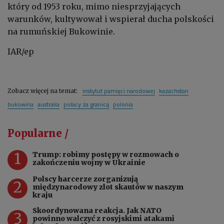
który od 1953 roku, mimo niesprzyjających
warunków, kultywował i wspierał ducha polskości
na rumuńskiej Bukowinie.
IAR/ep
instytut pamięci narodowej
kazachstan
Zobacz więcej na temat:
bukowina
australia
polacy za granicą
polonia
Popularne /
1
Trump: robimy postępy w rozmowach o
zakończeniu wojny w Ukrainie
Polscy harcerze zorganizują
2
międzynarodowy zlot skautów w naszym
kraju
Skoordynowana reakcja. Jak NATO
3
powinno walczyć z rosyjskimi atakami