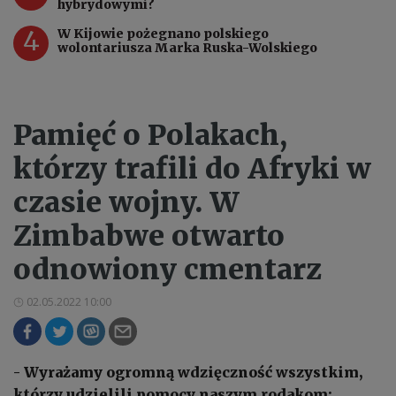
hybrydowymi?
4
W Kijowie pożegnano polskiego
wolontariusza Marka Ruska-Wolskiego
Pamięć o Polakach,
którzy trafili do Afryki w
czasie wojny. W
Zimbabwe otwarto
odnowiony cmentarz
02.05.2022 10:00
- Wyrażamy ogromną wdzięczność wszystkim,
którzy udzielili pomocy naszym rodakom;