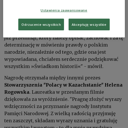
dźwigają olbrzymią odpowiedzialność. "Za to, że
opowiadają o świecie pełnym cierpienia, pełnym
Ustawienia zaawansowane
śmierci, także radości, ale i o świecie, którego już z
nami nie ma. To świadkowie niosą właśnie brzemię
Odrzucenie wszystkich
Akceptuję wszystkie
odpowiedzialności za tę opowieść o świecie, który
już przeminął, który należy opisać, zachować i za tę
determinację w mówieniu prawdy o polskim
narodzie, niezależnie od tego, gdzie ona jest
wypowiadana, chciałem serdecznie podziękować
wszystkim »Świadkom historii«" - mówił.
Nagrodę otrzymała między innymi prezes
Stowarzyszenia "Polacy w Kazachstanie"
Helena
Rogowska
. Laureatka w przesłanym filmie
dziękowała za wyróżnienie. "Pragnę złożyć wyrazy
wdzięczności za przyznanie nagrody Instytutu
Pamięci Narodowej. Z wielką radością przyjmuję
ten zaszczyt, składam wyrazy uznania i gratuluję
wszystkim laureatom - to dla mnie prawdziwa