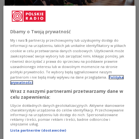
Dbamy o Twoją prywatność
Gala wręczenia nagrody Instytutu Pamięci Narodowej „Świadek Historii”
osobom i organizacjom spoza Polski
Foto: Mikołaj Bujak (IPN)
My i nasi
5
partnerzy przechowujemy lub uzyskujemy dostęp do
informacji na urządzeniu, takich jak unikalne identyfikatory w plikach
cookie w celu przetwarzania danych osobowych. Użytkownik może
Nagroda "Świadek Historii" wręczana jest osobom
zaakceptować swoje wybory lub zarządzać nimi, klikając poniżej, jak
szczególnie zasłużonym dla upamiętniania historii
również skorzystać z prawa do sprzeciwu na podstawie prawnie
uzasadnionego interesu lub w dowolnym momencie na stronie
narodu polskiego w latach 1917 - 1990 oraz
polityki prywatności. Te wybory będą sygnalizowane naszym
wspierającym pion edukacyjny IPN w dziele
partnerom i nie będą miały wpływu na dane przeglądania.
Polityka
prywatności
edukacji historycznej. Została ona ustanowiona
Wraz z naszymi partnerami przetwarzamy dane w
kilkanaście lat temu i ma na celu uhonorowanie
celu zapewnienia:
niezwykłych osób – podkreśla rzecznik prasowy
Użycie dokładnych danych geolokalizacyjnych. Aktywne skanowanie
IPN
dr Rafał Leśkiewicz
.
charakterystyki urządzenia do celów identyfikacji. Przechowywanie
informacji na urządzeniu lub dostęp do nich. Spersonalizowane
reklamy i treści, pomiar reklam i treści, badnie odbiorców i
ulepszanie usług.
Podczas uroczystości
prezes IPN Karol Nawrocki
Lista partnerów (dostawców)
podkreślał, że laureaci to osoby i instytucje, które