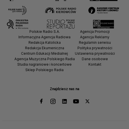
Polskie Radio S.A.
Agencja Promocji
Informacyjna Agencja Radiowa
Agencja Reklamy
Redakcja Katolicka
Regulamin serwisu
Redakcja Ekumeniczna
Polityka prywatności
Centrum Edukacji Medialnej
Ustawienia prywatności
Agencja Muzyczna Polskiego Radia
Dane osobowe
Studia nagraniowe i koncertowe
Kontakt
Sklep Polskiego Radia
Znajdziesz nas na