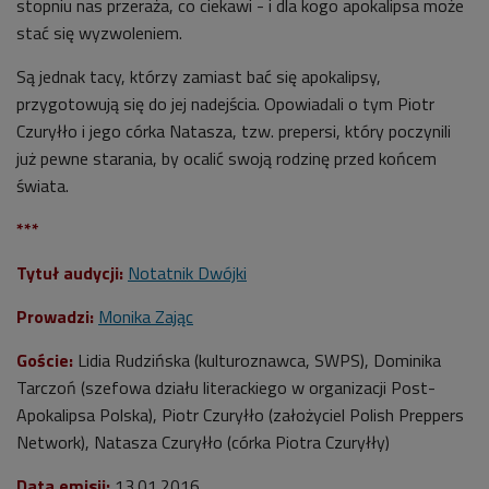
stopniu nas przeraża, co ciekawi - i dla kogo apokalipsa może
stać się wyzwoleniem.
Są jednak tacy, którzy zamiast bać się apokalipsy,
przygotowują się do jej nadejścia. Opowiadali o tym Piotr
Czuryłło i jego córka Natasza, tzw. prepersi, który poczynili
już pewne starania, by ocalić swoją rodzinę przed końcem
świata.
***
Tytuł audycji:
Notatnik Dwójki
Prowadzi:
Monika Zając
Goście:
Lidia Rudzińska (kulturoznawca, SWPS), Dominika
Tarczoń (szefowa działu literackiego w organizacji Post-
Apokalipsa Polska), Piotr Czuryłło (założyciel Polish Preppers
Network), Natasza Czuryłło (córka Piotra Czuryłły)
Data emisji:
13.01.2016