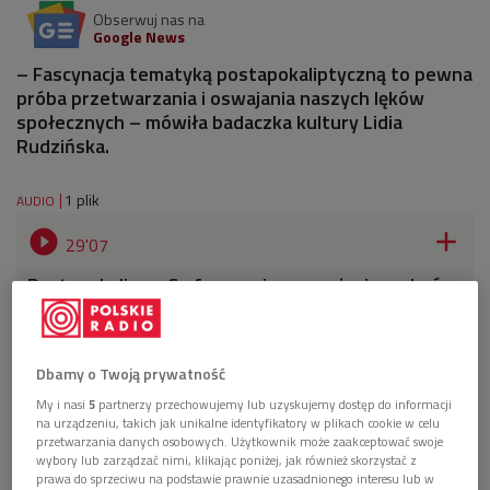
Obserwuj nas na
Google News
– Fascynacja tematyką postapokaliptyczną to pewna
próba przetwarzania i oswajania naszych lęków
społecznych – mówiła badaczka kultury Lidia
Rudzińska.
1 plik
AUDIO


29'07
Postapokalipsa. Co fascynuje nas w życiu po końcu
świata? (Notatnik Dwójki)
Dbamy o Twoją prywatność
My i nasi
5
partnerzy przechowujemy lub uzyskujemy dostęp do informacji
na urządzeniu, takich jak unikalne identyfikatory w plikach cookie w celu
przetwarzania danych osobowych. Użytkownik może zaakceptować swoje
wybory lub zarządzać nimi, klikając poniżej, jak również skorzystać z
prawa do sprzeciwu na podstawie prawnie uzasadnionego interesu lub w