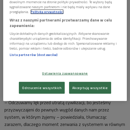
dowolnym momencie na stronie polityki prywatności. Te wybory będą
sygnalizowane naszym partnerom i nie będą miały wpływu na dane
przeglądania.
Polityka prywatności
Wraz z naszymi partnerami przetwarzamy dane w celu
zapewnienia:
Użycie dokładnych danych geolokalizacyjnych. Aktywne skanowanie
charakterystyki urządzenia do celów identyfikacji. Przechowywanie
Apokalipsa i to, co może stać się po niej, od dawna fascynuje twórców i fanów
informacji na urządzeniu lub dostęp do nich. Spersonalizowane reklamy i
filmów, książek, gier komputerowych czy komiksów (zdj. ilustracyjne)
Foto:
treści, pomiar reklam i treści, badnie odbiorców i ulepszanie usług.
Ty'Onah Gallman/flickr/cc by 2.0
Lista partnerów (dostawców)
Jednym z najmodniejszych wątków postapokaliptycznych w
popkulturze jest opowieść o świecie opanowanym przez
Ustawienia zaawansowane
ludożercze zombie. Lidia Rudzińska źródła tej popularności
widzi w obawie zarówno przed globalnymi epidemiami chorób,
Odrzucenie wszystkich
Akceptuję wszystkie
jak i napływającymi falami imigrantów.
– Odczuwamy lęk przed utratą cywilizacji, bo jesteśmy
przyzwyczajeni do pewnych wygód danych nam przez
system, w którym żyjemy – powiedziała, tłumacząc
zarazem, dlaczego moment zerwania z systemem w równym