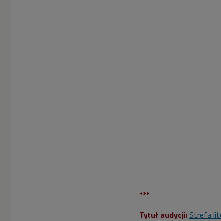
***
Tytuł audycji:
Strefa li