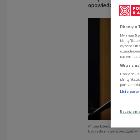
opowiedział sam Anto
Dbamy o 
My i nasi
5
p
identyfikat
wybory lub z
uzasadnione
naszym part
Wraz z na
Użycie dokła
identyfikacj
pomiar rekla
Lista part
Ustawieni
Antoni Libera w Polskim Radiu.
Becketta ma swój początek w 