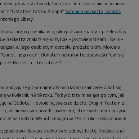
dobnie jak w ostatnich latach, uczciłem spokojnie, w winiarni.
ytat z "Ostatniej taśmy Krappa"
Samuela Becketta, pisarza
Antoniego Libery.
o dramaturga i prozaika w języku polskim znamy z przekładów
ów Becketta znalazł się w tytule - jak twierdzi sam Libera -
h książek w jego osobistym dorobku prozatorskim. Mowa o
"Godot i jego cień". Bohater i narrator tej opowieści "dał się
rzez Becketta - Literaturze".
 w audycji, że już w najmłodszych latach zainteresował się
ię w kwietniu 1949 roku. To było trzy miesiące po tym, jak
jąc na Godota" - swoje największe dzieło. Drugim faktem z
 to, że pierwszym przedstawieniem, które widziałem w życiu,
odota" w Teatrze Współczesnym w 1957 roku - relacjonował.
rzypadkowo. Bardzo trudno było zdobyć bilety. Rodzice znali
wonił, w którąś niedzielę, że ma zaproszenie i można tam iść.