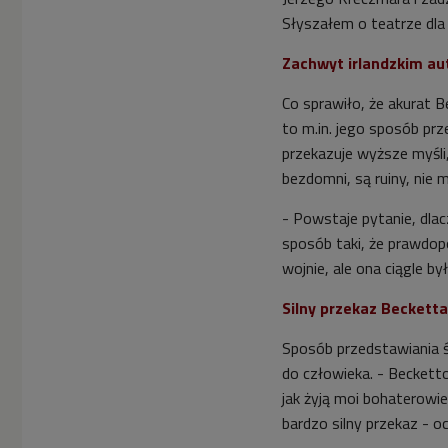
Słyszałem o teatrze dla 
Zachwyt irlandzkim a
Co sprawiło, że akurat 
to m.in. jego sposób prz
przekazuje wyższe myśli
bezdomni, są ruiny, nie m
- Powstaje pytanie, dla
sposób taki, że prawdop
wojnie, ale ona ciągle by
Silny przekaz Becketta
Sposób przedstawiania ś
do człowieka. - Beckett
jak żyją moi bohaterowi
bardzo silny przekaz - oc