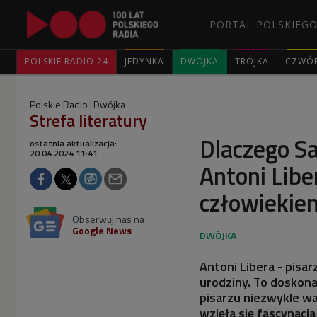
PORTAL POLSKIEGO
POLSKIE RADIO 24
JEDYNKA
DWÓJKA
TRÓJKA
CZWÓ
Polskie Radio
Dwójka
Strefa literatury
Dlaczego S
ostatnia aktualizacja:
20.04.2024 11:41
Antoni Libe
człowiekie
Obserwuj nas na
Google News
Antoni Libera - pisar
urodziny. To doskona
pisarzu niezwykle wa
wzięła się fascynacja