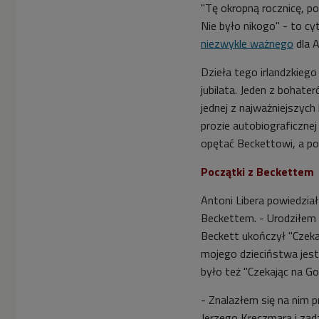
"Tę okropną rocznicę, po
Nie było nikogo" - to c
niezwykle ważnego
dla 
Dzieła tego irlandzkieg
jubilata. Jeden z bohater
jednej z najważniejszyc
prozie autobiograficznej 
opętać Beckettowi, a pop
Początki z Beckettem
Antoni Libera powiedział
Beckettem. - Urodziłem s
Beckett ukończył "Czeka
mojego dzieciństwa jest
było też "Czekając na G
- Znalazłem się na nim p
Jerzego Kreczmara i zadz