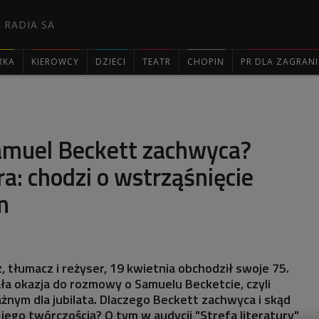
 RADIA SA
RKA
KIEROWCY
DZIECI
TEATR
CHOPIN
PR DLA ZAGRAN

amuel Beckett zachwyca?
ra: chodzi o wstrząśnięcie
m
z, tłumacz i reżyser, 19 kwietnia obchodził swoje 75.
ła okazja do rozmowy o Samuelu Becketcie, czyli
żnym dla jubilata. Dlaczego Beckett zachwyca i skąd
 jego twórczością? O tym w audycji "Strefa literatury"