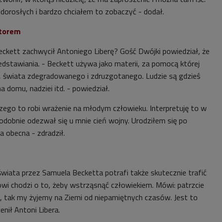
dorosłych i bardzo chciałem to zobaczyć - dodał.
utorem
Beckett zachwycił Antoniego Liberę? Gość Dwójki powiedział, że
edstawiania. - Beckett używa jako materii, za pomocą której
, świata zdegradowanego i zdruzgotanego. Ludzie są gdzieś
a domu, nadziei itd. - powiedział.
czego to robi wrażenie na młodym człowieku. Interpretuję to w
odobnie odezwał się u mnie cień wojny. Urodziłem się po
ła obecna - zdradził.
wiata przez Samuela Becketta potrafi także skutecznie trafić
owi chodzi o to, żeby wstrząsnąć człowiekiem. Mówi: patrzcie
e, tak my żyjemy na Ziemi od niepamiętnych czasów. Jest to
enił Antoni Libera.