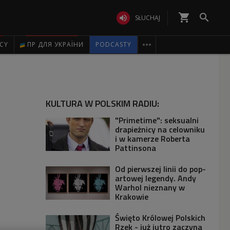
shopping_cart


SŁUCHAJ

ICY
ПР ДЛЯ УКРАЇНИ
PODCASTY
KULTURA W POLSKIM RADIU:
"Primetime": seksualni
drapieżnicy na celowniku
i w kamerze Roberta
Pattinsona
Od pierwszej linii do pop-
artowej legendy. Andy
Warhol nieznany w
Krakowie
Święto Królowej Polskich
Rzek - już jutro zaczyna