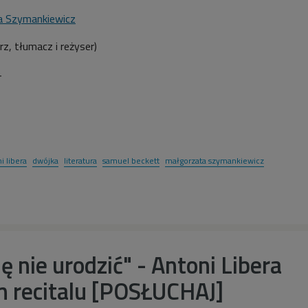
a Szymankiewicz
rz, tłumacz i reżyser
)
4
i libera
dwójka
literatura
samuel beckett
małgorzata szymankiewicz
ię nie urodzić" - Antoni Libera
m recitalu [POSŁUCHAJ]