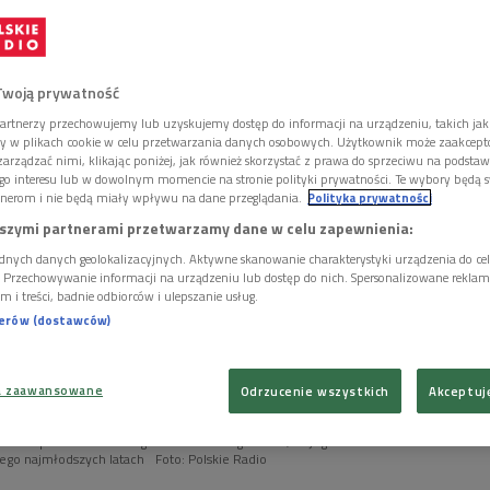
ni Libera.
Twoją prywatność
artnerzy przechowujemy lub uzyskujemy dostęp do informacji na urządzeniu, takich jak
ory w plikach cookie w celu przetwarzania danych osobowych. Użytkownik może zaakcep
arządzać nimi, klikając poniżej, jak również skorzystać z prawa do sprzeciwu na podsta
go interesu lub w dowolnym momencie na stronie polityki prywatności. Te wybory będą 
nerom i nie będą miały wpływu na dane przeglądania.
Polityka prywatności
szymi partnerami przetwarzamy dane w celu zapewnienia:
dnych danych geolokalizacyjnych. Aktywne skanowanie charakterystyki urządzenia do ce
i. Przechowywanie informacji na urządzeniu lub dostęp do nich. Spersonalizowane reklamy 
m i treści, badnie odbiorców i ulepszanie usług.
nerów (dostawców)
a zaawansowane
Odrzucenie wszystkich
Akceptuj
 Pisarz powiedział w Programie 2 Polskiego Radia, że jego zamiłowanie do
jego najmłodszych latach
Foto: Polskie Radio