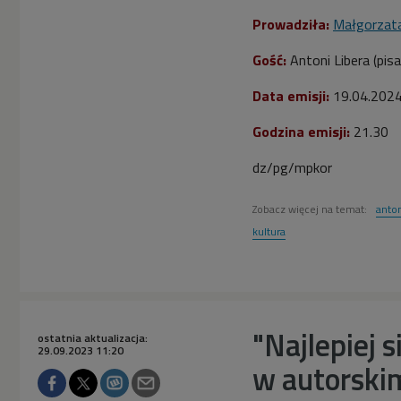
Prowadziła:
Małgorzat
Gość:
Antoni Libera
(
pisa
Data emisji:
19.04.202
Godzina emisji:
21.30
dz/pg/mpkor
Zobacz więcej na temat:
anton
kultura
"Najlepiej s
ostatnia aktualizacja:
29.09.2023 11:20
w autorski