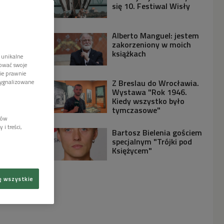
się 10. Festiwal Wisły
Alberto Manguel: jestem
zakorzeniony w moich
książkach
 unikalne
tować swoje
wie prawnie
Z Breslau do Wrocławia.
sygnalizowane
Wystawa "Rok 1946.
Kiedy wszystko było
tymczasowe"
lów
i treści,
Bartosz Bielenia gościem
specjalnym "Trójki pod
Księżycem"
ę wszystkie