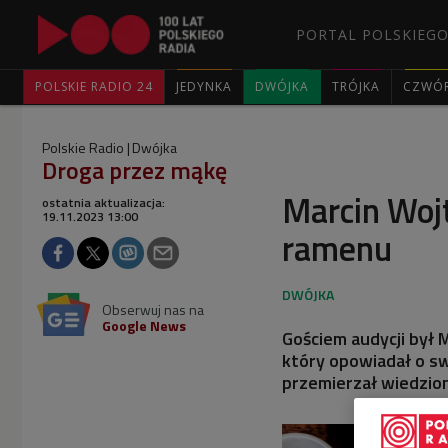
PORTAL POLSKIEGO
POLSKIE RADIO 24
JEDYNKA
DWÓJKA
TRÓJKA
CZWÓ
Polskie Radio
Dwójka
Droga przez mąkę
Marcin Wojt
ostatnia aktualizacja:
19.11.2023 13:00
ramenu
Obserwuj nas na
Google News
Gościem audycji był M
który opowiadał o sw
przemierzał wiedzio