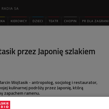
 RADIA SA
RKA
KIEROWCY
DZIECI
TEATR
CHOPIN
PR DLA ZAGRAN

asik przez Japonię szlakiem
arcin Wojtasik - antropolog, socjolog i restaurator,
ojej kulinarnej podróży przez Japonię, którą
ny zapachem ramenu.