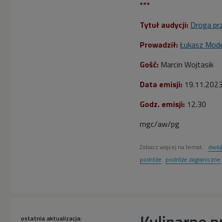
***
Tytuł audycji:
Droga pr
Prowadził:
Łukasz Mode
Gość:
Marcin Wojtasik
Data emisji:
19
.11.202
Godz. emisji:
12.30
mgc/aw/pg
Zobacz więcej na temat:
dwój
podróże
podróże zagraniczne
Kulinarne p
ostatnia aktualizacja: