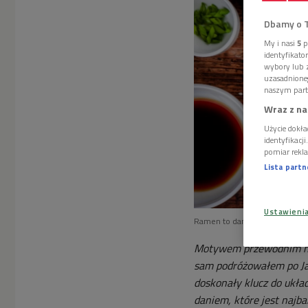
Dbamy o 
My i nasi
5
p
identyfikat
wybory lub z
uzasadnione
naszym part
Wraz z na
Użycie dokła
identyfikacj
pomiar rekla
Lista part
Ustawieni
Ramen to danie kuchni japońsk
Motywem przewodnim nasz
sam podróżowałem po Ja
doskonały klucz do układ
daniem, które jest najb