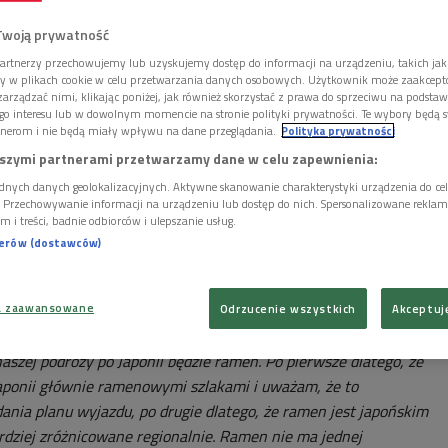
Twoją prywatność
artnerzy przechowujemy lub uzyskujemy dostęp do informacji na urządzeniu, takich jak
ory w plikach cookie w celu przetwarzania danych osobowych. Użytkownik może zaakcep
arządzać nimi, klikając poniżej, jak również skorzystać z prawa do sprzeciwu na podsta
go interesu lub w dowolnym momencie na stronie polityki prywatności. Te wybory będą 
nerom i nie będą miały wpływu na dane przeglądania.
Polityka prywatności
szymi partnerami przetwarzamy dane w celu zapewnienia:
dnych danych geolokalizacyjnych. Aktywne skanowanie charakterystyki urządzenia do ce
i. Przechowywanie informacji na urządzeniu lub dostęp do nich. Spersonalizowane reklamy 
m i treści, badnie odbiorców i ulepszanie usług.
nerów (dostawców)
a zaawansowane
Odrzucenie wszystkich
Akceptuj
iej
Foto: Shutterstock.com/Ekaterina Kondratova
ej podróży po Japonii będzie ramen. Po pierwsze dlatego, że
ponii głównie ramenowymi szlakami i uważam, że to
ania planu wyjazdu, po drugie dlatego, że ramen jest japońskim
ardziej zróżnicowane regionalnie. Ramen nie ma jednej