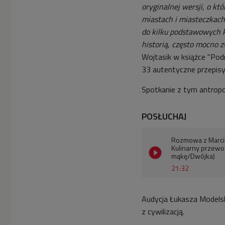
oryginalnej wersji, o kt
miastach i miasteczkach
do kilku podstawowych k
historią, często mocno z
Wojtasik w książce "Podr
33 autentyczne przepisy
Spotkanie z tym antropo
POSŁUCHAJ
Rozmowa z Marcin
Kulinarny przewod
mąkę/Dwójka)
21:32
Audycja Łukasza Modelsk
z cywilizacją.