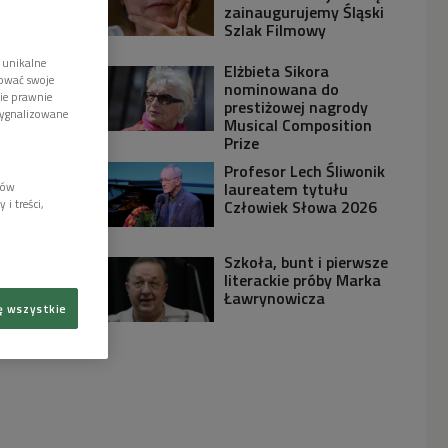
zainaugurujemy Śląski
Szlak Filmowy
 unikalne
Elżbieta Sikora
tować swoje
nominowana do
wie prawnie
prestiżowej nagrody
sygnalizowane
Musical Composition
Prize
Profesor Lech Śliwonik
laureatem tytułu
lów
Człowiek Słowa 2026
i treści,
Szkoła, bunt i pierwsze
literackie próby Marka
Ławrynowicza
ę wszystkie