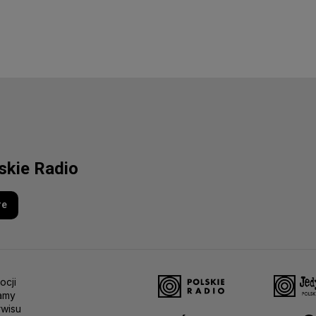
lskie Radio
re
ocji
amy
rwisu