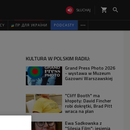
shopping_cart


SŁUCHAJ

ICY
ПР ДЛЯ УКРАЇНИ
PODCASTY
KULTURA W POLSKIM RADIU:
Grand Press Photo 2026
- wystawa w Muzeum
Gazowni Warszawskiej
"Cliff Booth" ma
kłopoty: David Fincher
robi dokrętki, Brad Pitt
wraca na plan
Ewa Sadkowska z
"Silesia Film": jesienią