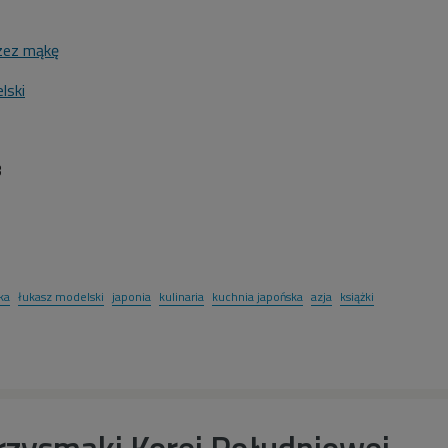
zez mąkę
lski
3
ka
łukasz modelski
japonia
kulinaria
kuchnia japońska
azja
książki
rzysmaki Korei Południowej