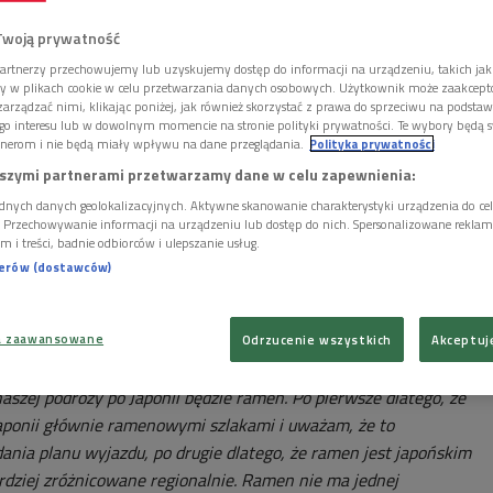
Twoją prywatność
artnerzy przechowujemy lub uzyskujemy dostęp do informacji na urządzeniu, takich jak
ory w plikach cookie w celu przetwarzania danych osobowych. Użytkownik może zaakcep
arządzać nimi, klikając poniżej, jak również skorzystać z prawa do sprzeciwu na podsta
go interesu lub w dowolnym momencie na stronie polityki prywatności. Te wybory będą 
nerom i nie będą miały wpływu na dane przeglądania.
Polityka prywatności
szymi partnerami przetwarzamy dane w celu zapewnienia:
dnych danych geolokalizacyjnych. Aktywne skanowanie charakterystyki urządzenia do ce
i. Przechowywanie informacji na urządzeniu lub dostęp do nich. Spersonalizowane reklamy 
m i treści, badnie odbiorców i ulepszanie usług.
nerów (dostawców)
a zaawansowane
Odrzucenie wszystkich
Akceptuj
iej
Foto: Shutterstock.com/Ekaterina Kondratova
ej podróży po Japonii będzie ramen. Po pierwsze dlatego, że
ponii głównie ramenowymi szlakami i uważam, że to
ania planu wyjazdu, po drugie dlatego, że ramen jest japońskim
ardziej zróżnicowane regionalnie. Ramen nie ma jednej