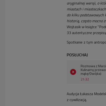
oryginalnej wersji, o kt
miastach i miasteczkach
do kilku podstawowych k
historią, często mocno z
Wojtasik w książce "Podr
33 autentyczne przepisy
Spotkanie z tym antropo
POSŁUCHAJ
Rozmowa z Marcin
Kulinarny przewod
mąkę/Dwójka)
21:32
Audycja Łukasza Modelsk
z cywilizacją.