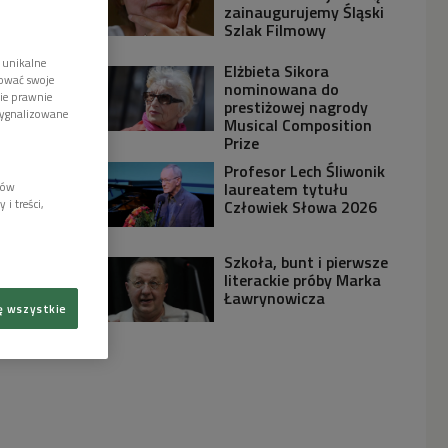
zainaugurujemy Śląski
Szlak Filmowy
 unikalne
Elżbieta Sikora
tować swoje
nominowana do
wie prawnie
prestiżowej nagrody
sygnalizowane
Musical Composition
Prize
Profesor Lech Śliwonik
laureatem tytułu
lów
Człowiek Słowa 2026
i treści,
Szkoła, bunt i pierwsze
literackie próby Marka
Ławrynowicza
ę wszystkie