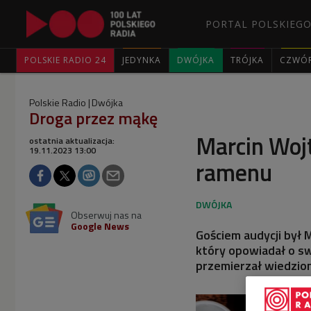
PORTAL POLSKIEGO
POLSKIE RADIO 24
JEDYNKA
DWÓJKA
TRÓJKA
CZWÓ
Polskie Radio
Dwójka
Droga przez mąkę
Marcin Wojt
ostatnia aktualizacja:
19.11.2023 13:00
ramenu
Obserwuj nas na
Google News
Gościem audycji był M
który opowiadał o sw
przemierzał wiedzio