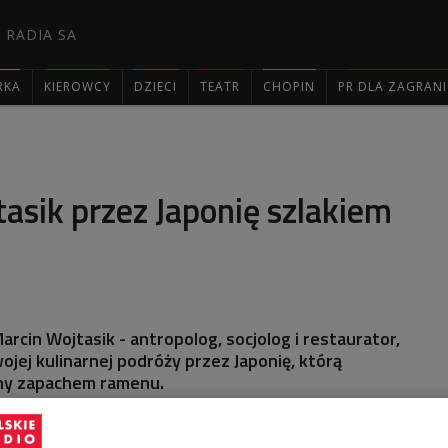
 RADIA SA
RKA
KIEROWCY
DZIECI
TEATR
CHOPIN
PR DLA ZAGRAN

asik przez Japonię szlakiem
arcin Wojtasik - antropolog, socjolog i restaurator,
ojej kulinarnej podróży przez Japonię, którą
ny zapachem ramenu.