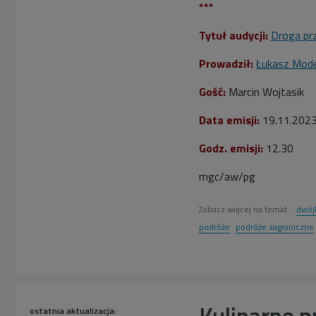
***
Tytuł audycji:
Droga pr
Prowadził:
Łukasz Mode
Gość:
Marcin Wojtasik
Data emisji:
19
.11.202
Godz. emisji:
12.30
mgc/aw/pg
Zobacz więcej na temat:
dwój
podróże
podróże zagraniczne
Kulinarne p
ostatnia aktualizacja: