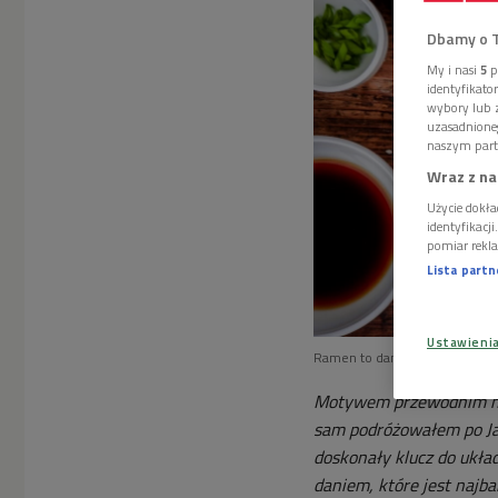
Dbamy o 
My i nasi
5
p
identyfikat
wybory lub z
uzasadnione
naszym part
Wraz z na
Użycie dokła
identyfikacj
pomiar rekla
Lista part
Ustawieni
Ramen to danie kuchni japońsk
Motywem przewodnim nasz
sam podróżowałem po Ja
doskonały klucz do układ
daniem, które jest najb