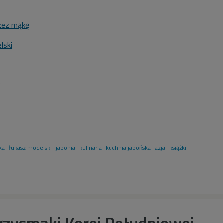
zez mąkę
lski
3
ka
łukasz modelski
japonia
kulinaria
kuchnia japońska
azja
książki
rzysmaki Korei Południowej