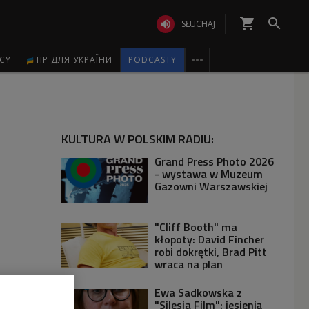
shopping_cart


SŁUCHAJ

ICY
ПР ДЛЯ УКРАЇНИ
PODCASTY
KULTURA W POLSKIM RADIU:
Grand Press Photo 2026
- wystawa w Muzeum
Gazowni Warszawskiej
"Cliff Booth" ma
kłopoty: David Fincher
robi dokrętki, Brad Pitt
wraca na plan
Ewa Sadkowska z
"Silesia Film": jesienią