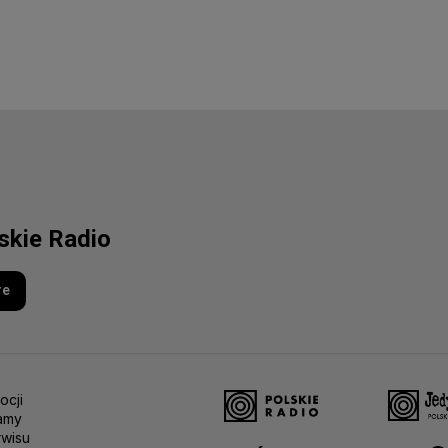
lskie Radio
re
ocji
amy
rwisu