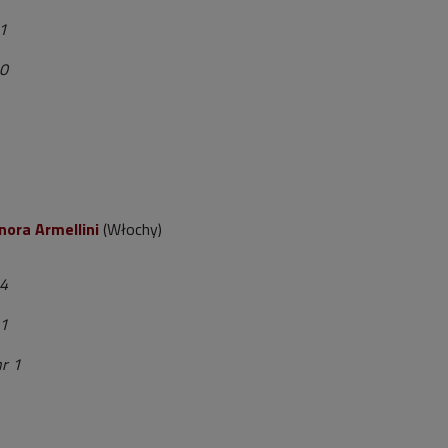
11
10
nora Armellini
(Włochy)
 4
11
nr 1