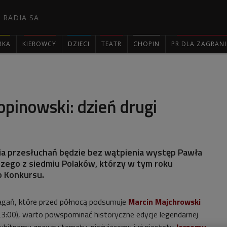
 RADIA SA
RKA
KIEROWCY
DZIECI
TEATR
CHOPIN
PR DLA ZAGRAN

pinowski: dzień drugi
nia przesłuchań będzie bez wątpienia występ Pawła
zego z siedmiu Polaków, którzy w tym roku
do Konkursu.
gań, które przed północą podsumuje
Marcin Majchrowski
 23:00), warto powspominać historyczne edycje legendarnej