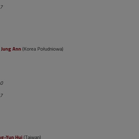
 7
 Jung Ann
(Korea Południowa)
10
 7
ng-Yun Hu
i
(Tajwan)