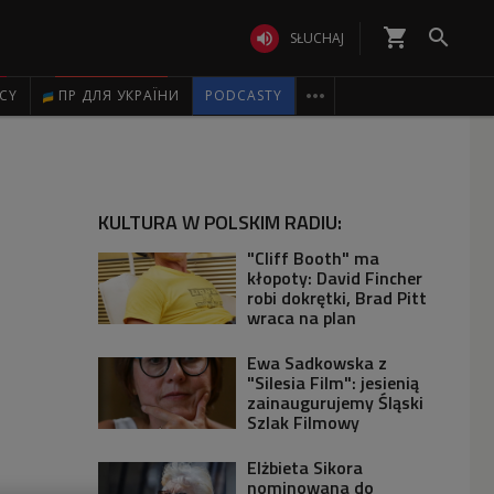
shopping_cart


SŁUCHAJ

ICY
ПР ДЛЯ УКРАЇНИ
PODCASTY
KULTURA W POLSKIM RADIU:
"Cliff Booth" ma
kłopoty: David Fincher
robi dokrętki, Brad Pitt
wraca na plan
Ewa Sadkowska z
"Silesia Film": jesienią
zainaugurujemy Śląski
Szlak Filmowy
Elżbieta Sikora
nominowana do