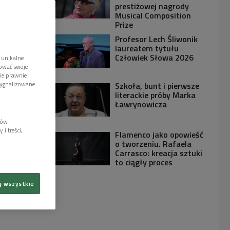
prestiżowej nagrody
Musical Composition
Prize
Profesor Lech Śliwonik
laureatem tytułu
Człowiek Słowa 2026
 unikalne
tować swoje
wie prawnie
sygnalizowane
Szkoła, bunt i pierwsze
literackie próby Marka
Ławrynowicza
lów
i treści,
Flamenco jako opowieść
o tworzeniu. Rafaela
Carrasco: kreacja sztuki
to ciągły proces
ę wszystkie