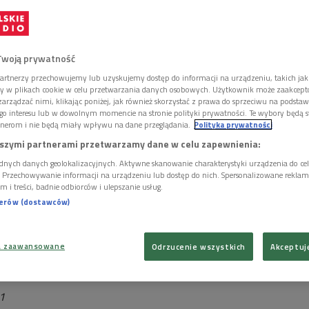
ybitnemu znawcy tematy, nieżyjącemu już niestety
Jerzemu
:10). Miłośnicy fenomenu
Marthy Argerich
nie powinni
czornego pasma literackiego (godz. 22:45). Znakomitą
j laureatki warszawskiego Konkursu -
"Martha Argerich -
Twoją prywatność
iviera Bellamy -
czytać będzie dla Państwa
Jolanta
artnerzy przechowujemy lub uzyskujemy dostęp do informacji na urządzeniu, takich jak
ory w plikach cookie w celu przetwarzania danych osobowych. Użytkownik może zaakcep
arządzać nimi, klikając poniżej, jak również skorzystać z prawa do sprzeciwu na podsta
go interesu lub w dowolnym momencie na stronie polityki prywatności. Te wybory będą 
nerom i nie będą miały wpływu na dane przeglądania.
Polityka prywatności
szymi partnerami przetwarzamy dane w celu zapewnienia:
dnych danych geolokalizacyjnych. Aktywne skanowanie charakterystyki urządzenia do ce
i. Przechowywanie informacji na urządzeniu lub dostęp do nich. Spersonalizowane reklamy 
m i treści, badnie odbiorców i ulepszanie usług.
h-Wei Huang
(Tajwan)
nerów (dostawców)
a zaawansowane
Odrzucenie wszystkich
Akceptuj
11