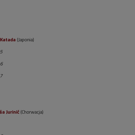
 Katada
(Japonia)
 5
 6
 7
ša Jurinić
(Chorwacja)