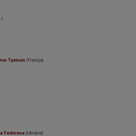
 1
ène Tysman
(Francja)
a Fedorova
(Ukraina)