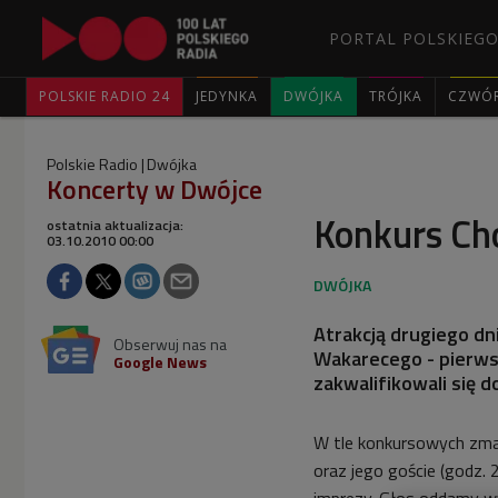
PORTAL POLSKIEGO
POLSKIE RADIO 24
JEDYNKA
DWÓJKA
TRÓJKA
CZWÓ
Polskie Radio
Dwójka
Koncerty w Dwójce
Konkurs Cho
ostatnia aktualizacja:
03.10.2010 00:00
Atrakcją drugiego d
Obserwuj nas na
Wakarecego - pierws
Google News
zakwalifikowali się 
W tle konkursowych zma
oraz jego goście (godz.