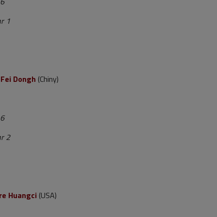
 6
nr 1
-Fei Dongh
(Chiny)
 6
r 2
ire Huangci
(USA)