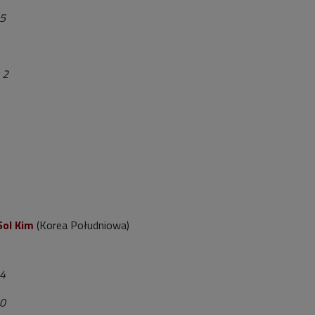
 5
 2
Sol Kim
(Korea Południowa)
 4
10