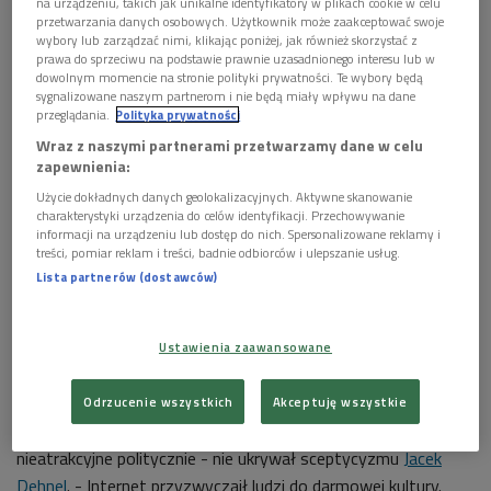
na urządzeniu, takich jak unikalne identyfikatory w plikach cookie w celu
przetwarzania danych osobowych. Użytkownik może zaakceptować swoje
wybory lub zarządzać nimi, klikając poniżej, jak również skorzystać z
prawa do sprzeciwu na podstawie prawnie uzasadnionego interesu lub w
dowolnym momencie na stronie polityki prywatności. Te wybory będą
sygnalizowane naszym partnerom i nie będą miały wpływu na dane
przeglądania.
Polityka prywatności
Wraz z naszymi partnerami przetwarzamy dane w celu
zapewnienia:
Użycie dokładnych danych geolokalizacyjnych. Aktywne skanowanie
Siedziba Narodowej Orkiestry Symfonicznej Polskiego Radia . Jedna z
charakterystyki urządzenia do celów identyfikacji. Przechowywanie
najlepszych architektonicznie i akustycznie polskich instytucji
koncertowych
Foto: Fot. Bartek Barczyk/NOSPR
informacji na urządzeniu lub dostęp do nich. Spersonalizowane reklamy i
treści, pomiar reklam i treści, badnie odbiorców i ulepszanie usług.
Ostatnio wybudowano kilka świetnych siedzib instytucji
Lista partnerów (dostawców)
muzycznych, by wymienić choćby NOSPR w Katowicach,
NFM we Wrocławiu i Filharmonię Szczecińską. Ale czy te
Ustawienia zaawansowane
inwestycje mogą podnieść zainteresowanie kulturą wysoką?
- Ważniejsze są koncerty w małych miejscowościach czy
Odrzucenie wszystkich
Akceptuję wszystkie
programy edukacyjne dla dzieci. Niestety to przedsięwzięcia
nieatrakcyjne politycznie - nie ukrywał sceptycyzmu
Jacek
Dehnel
. - Internet przyzwyczaił ludzi do darmowej kultury.