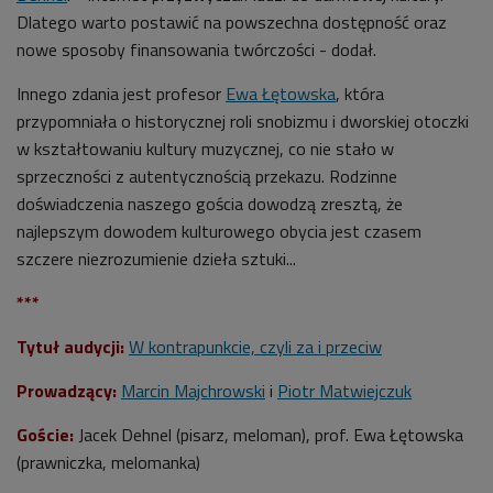
Dlatego warto postawić na powszechna dostępność oraz
nowe sposoby finansowania twórczości - dodał.
Innego zdania jest profesor
Ewa Łętowska
, która
przypomniała o historycznej roli snobizmu i dworskiej otoczki
w kształtowaniu kultury muzycznej, co nie stało w
sprzeczności z autentycznością przekazu. Rodzinne
doświadczenia naszego gościa dowodzą zresztą, że
najlepszym dowodem kulturowego obycia jest czasem
szczere niezrozumienie dzieła sztuki...
***
Tytuł audycji:
W kontrapunkcie, czyli za i przeciw
Prowadzący:
Marcin Majchrowski
i
Piotr Matwiejczuk
Goście:
Jacek Dehnel (pisarz, meloman), prof. Ewa Łętowska
(prawniczka, melomanka)