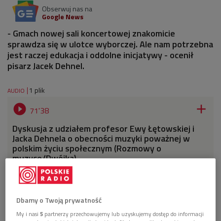
Obserwuj nas na
Google News
- Gmach nowej sali koncertowej znakomicie
sprawdza się w ulotce wyborczej. Ale nam potrzebna
jest raczej edukacja i oddolne inicjatywy - ocenił
pisarz Jacek Dehnel.
1 plik
AUDIO


71'38
Dyskusja z udziałem profesor Ewy Łętowskiej i
Jacka Dehnela o obecności muzyki poważnej w
polskim życiu społecznym (Rozmowy o
muzyce/Dwójka)
Dbamy o Twoją prywatność
My i nasi
5
partnerzy przechowujemy lub uzyskujemy dostęp do informacji