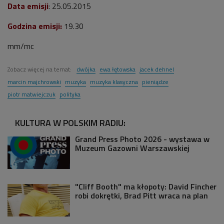
Data emisji
: 25.05.2015
Godzina emisji
:
19.30
mm/mc
Zobacz więcej na temat:
dwójka
ewa łętowska
jacek dehnel
marcin majchrowski
muzyka
muzyka klasyczna
pieniądze
piotr matwiejczuk
polityka
KULTURA W POLSKIM RADIU:
Grand Press Photo 2026 - wystawa w
Muzeum Gazowni Warszawskiej
"Cliff Booth" ma kłopoty: David Fincher
robi dokrętki, Brad Pitt wraca na plan