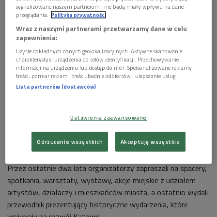
sygnalizowane naszym partnerom i nie będą miały wpływu na dane
przeglądania.
Polityka prywatności
Wraz z naszymi partnerami przetwarzamy dane w celu
zapewnienia:
Użycie dokładnych danych geolokalizacyjnych. Aktywne skanowanie
Katowice, Międzynarodowe Centrum Kongresowe (marzec 2015). Ta nowa,
charakterystyki urządzenia do celów identyfikacji. Przechowywanie
ciekawa architektonicznie budowla znajduje się w pobliżu Spodka, siedziby
informacji na urządzeniu lub dostęp do nich. Spersonalizowane reklamy i
Narodowej Orkiestry Symfonicznej Polskiego Radia oraz Muzeum Śląskiego
treści, pomiar reklam i treści, badnie odbiorców i ulepszanie usług.
Foto: PAP/ Andrzej Grygiel
Lista partnerów (dostawców)
-
Rajza
w śląskiej gwarze oznacza szwędanie się, wędrówkę,
włóczęgę - mówi Anna Klimczak z Fundacji Griffin Art Space,
Ustawienia zaawansowane
która podkreśla, że celem projektu było odkrywanie nowych
miejsc, ale także analiza zmian, jakie zachodzą w katowickiej
Odrzucenie wszystkich
Akceptuję wszystkie
tkance miejskiej.
Przez ostatnie dwa lata organizatorzy zapraszali na spacery,
spotkania, warsztaty, wystawy, akcje miejskie z udziałem
artystów, działaczy i mieszkańców miasta, a ostatnio wydali
przewodnik prezentujący historyczne wydarzenia, które
wpłynęły na rozwój Katowic.