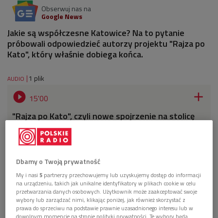
Obserwuj nas na
Google News
Jakie są współczesne Katowice? Na to pytanie
próbowali odpowiedzieć autorzy projektu "Rajza po
Kato", który właśnie dobiega końca.
1 plik
AUDIO


15'00
"Rajza po Kato", czyli nowe spojrzenie na stolicę
Śląska (Kwadrans bez muzyki/Dwójka)
Dbamy o Twoją prywatność
My i nasi
5
partnerzy przechowujemy lub uzyskujemy dostęp do informacji
na urządzeniu, takich jak unikalne identyfikatory w plikach cookie w celu
przetwarzania danych osobowych. Użytkownik może zaakceptować swoje
wybory lub zarządzać nimi, klikając poniżej, jak również skorzystać z
prawa do sprzeciwu na podstawie prawnie uzasadnionego interesu lub w
dowolnym momencie na stronie polityki prywatności. Te wybory będą