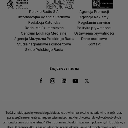
Polskie Radio S.A.
Agencja Promocji
Informacyjna Agencja Radiowa
Agencja Reklamy
Redakcja Katolicka
Regulamin serwisu
Redakcja Ekumeniczna
Polityka prywatności
Centrum Edukacji Medialnej
Ustawienia prywatności
Agencja Muzyczna Polskiego Radia
Dane osobowe
Studia nagraniowe i koncertowe
Kontakt
Sklep Polskiego Radia
Znajdziesz nas na
Treści, znajdujące się w serwisie polskieradio.pl, w tym wszystkie materiały i ich części oraz
poszczególne elementy samego serwisu mają charakter utworów lub wytworów objętych
ochroną Ustawy z dnia 4 lutego 1994 r. o prawie autorskim i prawach pokrewnych lub Ustawy z
dnia 30 czerwca 2000 r. Prawo własności przemysłowej. Prawa o których mowa w zdaniu