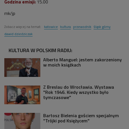
Godzina emisji:
15.00
mk/jp
Zobacz więcej na temat:
katowice
kultura
przewodnik
śląsk górny
dawid dziedziczak
KULTURA W POLSKIM RADIU:
Alberto Manguel: jestem zakorzeniony
w moich książkach
Z Breslau do Wrocławia. Wystawa
"Rok 1946. Kiedy wszystko było
tymczasowe"
Bartosz Bielenia gościem specjalnym
"Trójki pod Księżycem"