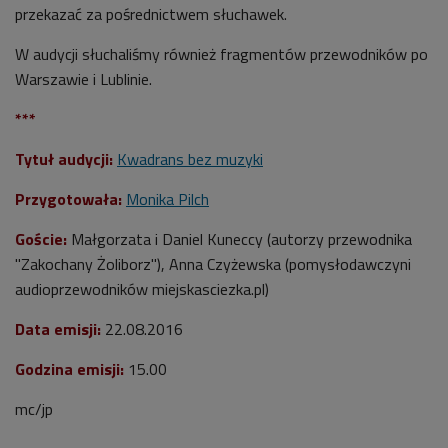
przekazać za pośrednictwem słuchawek.
W audycji słuchaliśmy również fragmentów przewodników po
Warszawie i Lublinie.
***
Tytuł audycji:
Kwadrans bez muzyki
Przygotowała:
Monika Pilch
Goście:
Małgorzata i Daniel Kuneccy (autorzy przewodnika
"Zakochany Żoliborz"), Anna Czyżewska (pomysłodawczyni
audioprzewodników miejskasciezka.pl)
Data emisji:
22.08.2016
Godzina emisji:
15.00
mc/jp