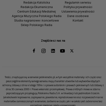
Redakcja Katolicka
Regulamin serwisu
Redakcja Ekumeniczna
Polityka prywatności
Centrum Edukacji Medialnej
Ustawienia prywatności
Agencja Muzyczna Polskiego Radia
Dane osobowe
Studia nagraniowe i koncertowe
Kontakt
Sklep Polskiego Radia
Znajdziesz nas na
Treści, znajdujące się w serwisie polskieradio.pl, w tym wszystkie materiały i ich części oraz
poszczególne elementy samego serwisu mają charakter utworów lub wytworów objętych
ochroną Ustawy z dnia 4 lutego 1994 r. o prawie autorskim i prawach pokrewnych lub Ustawy z
dnia 30 czerwca 2000 r. Prawo własności przemysłowej. Prawa o których mowa w zdaniu
poprzedzającym przysługują Polskiemu Radiu S.A. w likwidacji lub podmiotom trzecim.
Jakiekolwiek kopiowanie, zapisywanie, powielanie, reprodukowanie oraz rozpowszechnianie
materiałów zamieszczonych w serwisie, zarówno w części, jak i w całości jest zabronione bez
uprzedniej pisemnej zgody uprawnionego.