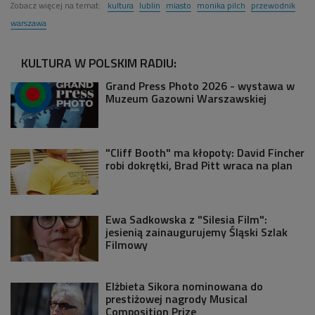
Zobacz więcej na temat:
kultura
lublin
miasto
monika pilch
przewodnik
warszawa
KULTURA W POLSKIM RADIU:
Grand Press Photo 2026 - wystawa w
Muzeum Gazowni Warszawskiej
"Cliff Booth" ma kłopoty: David Fincher
robi dokrętki, Brad Pitt wraca na plan
Ewa Sadkowska z "Silesia Film":
jesienią zainaugurujemy Śląski Szlak
Filmowy
Elżbieta Sikora nominowana do
prestiżowej nagrody Musical
Composition Prize