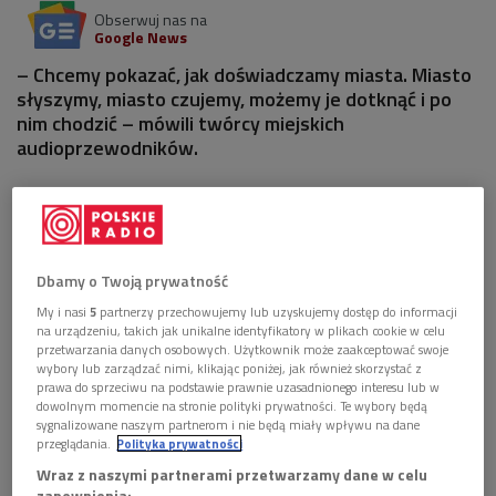
Obserwuj nas na
Google News
– Chcemy pokazać, jak doświadczamy miasta. Miasto
słyszymy, miasto czujemy, możemy je dotknąć i po
nim chodzić – mówili twórcy miejskich
audioprzewodników.
1 plik
AUDIO


14'25
Dbamy o Twoją prywatność
Miejskie audioprzewodniki. Przewodnik na twoich
uszach (Kwadrans bez muzyki/Dwójka)
My i nasi
5
partnerzy przechowujemy lub uzyskujemy dostęp do informacji
na urządzeniu, takich jak unikalne identyfikatory w plikach cookie w celu
przetwarzania danych osobowych. Użytkownik może zaakceptować swoje
wybory lub zarządzać nimi, klikając poniżej, jak również skorzystać z
prawa do sprzeciwu na podstawie prawnie uzasadnionego interesu lub w
dowolnym momencie na stronie polityki prywatności. Te wybory będą
sygnalizowane naszym partnerom i nie będą miały wpływu na dane
przeglądania.
Polityka prywatności
Wraz z naszymi partnerami przetwarzamy dane w celu
zapewnienia: