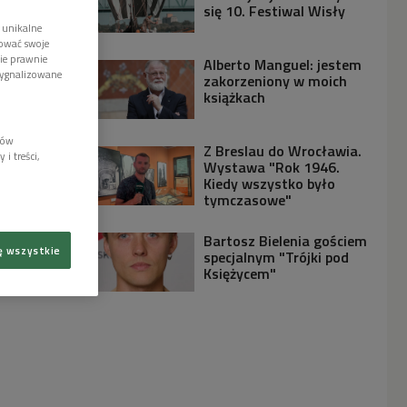
się 10. Festiwal Wisły
 unikalne
tować swoje
wie prawnie
Alberto Manguel: jestem
sygnalizowane
zakorzeniony w moich
książkach
lów
Z Breslau do Wrocławia.
i treści,
Wystawa "Rok 1946.
Kiedy wszystko było
tymczasowe"
Bartosz Bielenia gościem
ę wszystkie
specjalnym "Trójki pod
Księżycem"