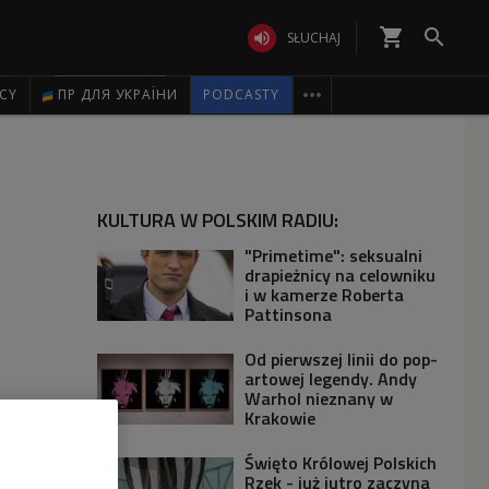
shopping_cart


SŁUCHAJ

ICY
ПР ДЛЯ УКРАЇНИ
PODCASTY
KULTURA W POLSKIM RADIU:
"Primetime": seksualni
drapieżnicy na celowniku
i w kamerze Roberta
Pattinsona
Od pierwszej linii do pop-
artowej legendy. Andy
Warhol nieznany w
Krakowie
Święto Królowej Polskich
Rzek - już jutro zaczyna