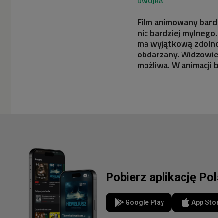
Film animowany bardzo
nic bardziej mylnego
ma wyjątkową zdolność
obdarzany. Widzowie 
możliwa. W animacji
Pobierz aplikację Po
Google Play
App Sto