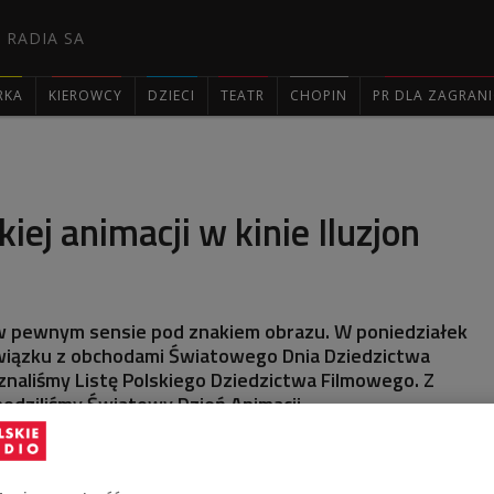
 RADIA SA
RKA
KIEROWCY
DZIECI
TEATR
CHOPIN
PR DLA ZAGRAN

iej animacji w kinie Iluzjon
 w pewnym sensie pod znakiem obrazu. W poniedziałek
związku z obchodami Światowego Dnia Dziedzictwa
naliśmy Listę Polskiego Dziedzictwa Filmowego. Z
odziliśmy Światowy Dzień Animacji.