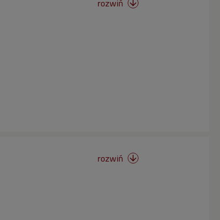
rozwiń

rozwiń
