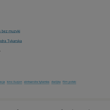
 bez muzyki
ndra Tykarska
5
acja
kino iluzjon
aleksandra tykarska
dwójka
film polski