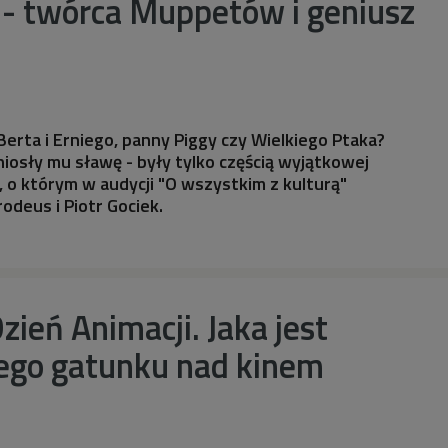
 - twórca Muppetów i geniusz
Berta i Erniego, panny Piggy czy Wielkiego Ptaka?
iosły mu sławę - były tylko częścią wyjątkowej
, o którym w audycji "O wszystkim z kulturą"
odeus i Piotr Gociek.
ień Animacji. Jaka jest
ego gatunku nad kinem