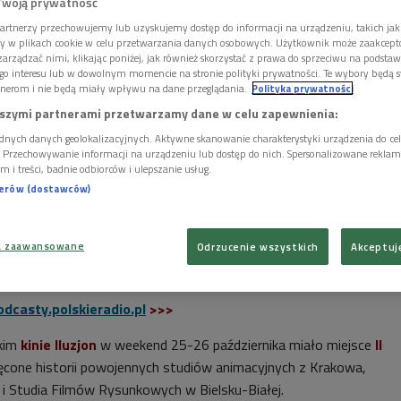
Twoją prywatność
artnerzy przechowujemy lub uzyskujemy dostęp do informacji na urządzeniu, takich jak
ory w plikach cookie w celu przetwarzania danych osobowych. Użytkownik może zaakcep
arządzać nimi, klikając poniżej, jak również skorzystać z prawa do sprzeciwu na podsta
go interesu lub w dowolnym momencie na stronie polityki prywatności. Te wybory będą 
nerom i nie będą miały wpływu na dane przeglądania.
Polityka prywatności
szymi partnerami przetwarzamy dane w celu zapewnienia:
dnych danych geolokalizacyjnych. Aktywne skanowanie charakterystyki urządzenia do ce
i. Przechowywanie informacji na urządzeniu lub dostęp do nich. Spersonalizowane reklamy 
m i treści, badnie odbiorców i ulepszanie usług.
nerów (dostawców)
a zaawansowane
Odrzucenie wszystkich
Akceptuj
lewizyjnego "Miś Uszatek"
Foto: materiały prom.
odcasty.polskieradio.pl
>>>
skim
kinie Iluzjon
w weekend 25-26 października miało miejsce
II
ęcone historii powojennych studiów animacyjnych z Krakowa,
i Studia Filmów Rysunkowych w Bielsku-Białej.