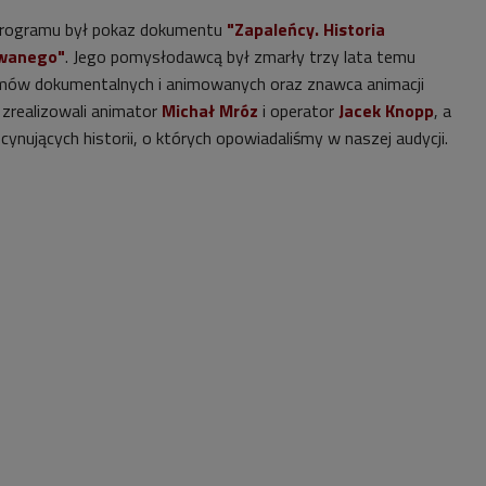
rogramu był pokaz dokumentu
"Zapaleńcy. Historia
owanego"
. Jego pomysłodawcą był zmarły trzy lata temu
ilmów dokumentalnych i animowanych oraz znawca animacji
n zrealizowali animator
Michał Mróz
i operator
Jacek Knopp
, a
scynujących historii, o których opowiadaliśmy w naszej audycji.