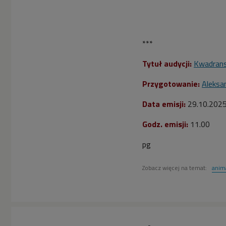
***
Tytuł audycji:
Kwadrans
Przygotowanie:
Aleksa
Data emisji:
29.10.202
Godz. emisji:
11.00
pg
Zobacz więcej na temat:
anim