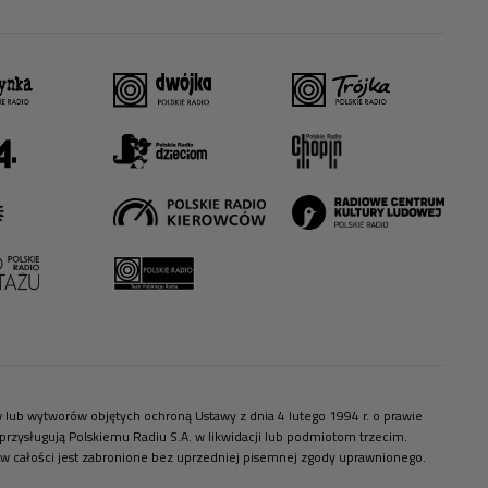
ów lub wytworów objętych ochroną Ustawy z dnia 4 lutego 1994 r. o prawie
zysługują Polskiemu Radiu S.A. w likwidacji lub podmiotom trzecim.
 w całości jest zabronione bez uprzedniej pisemnej zgody uprawnionego.