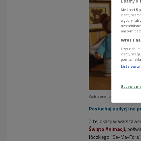
Dbamy o 
My i nasi
5
p
identyfikat
wybory lub z
uzasadnione
naszym part
Wraz z na
Użycie dokła
identyfikacj
pomiar rekla
Lista part
Ustawieni
Kadr z animowanego serialu te
Posłuchaj audycji na p
Z tej okazji w warszaw
Święto Animacji
, poświ
łódzkiego "Se-Ma-Fora" 