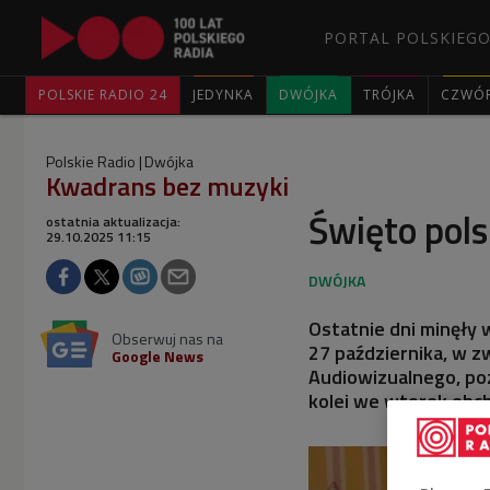
PORTAL POLSKIEGO
POLSKIE RADIO 24
JEDYNKA
DWÓJKA
TRÓJKA
CZWÓ
Polskie Radio
Dwójka
Kwadrans bez muzyki
Święto polsk
ostatnia aktualizacja:
29.10.2025 11:15
Ostatnie dni minęły
Obserwuj nas na
27 października, w 
Google News
Audiowizualnego, poz
kolei we wtorek obch