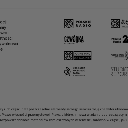
ocji
amy
rwisu
atności
ywatności
we
riały i ich części oraz poszczególne elementy samego serwisu mają charakter utwor
r. Prawo własności przemysłowej. Prawa o których mowa w zdaniu poprzedzającym pr
 rozpowszechnianie materiałów zamieszczonych w serwisie, zarówno w części, jak i