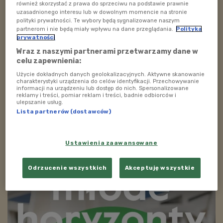
również skorzystać z prawa do sprzeciwu na podstawie prawnie
się najciekawsze polskie i międzynarodowe produkcje,
uzasadnionego interesu lub w dowolnym momencie na stronie
z których większość nie trafiła jeszcze do krajowej
polityki prywatności. Te wybory będą sygnalizowane naszym
partnerom i nie będą miały wpływu na dane przeglądania.
Polityka
dystrybucji. Nie tylko jury, ale także warszawska
prywatności
publiczność w plebiscycie wskażą najlepszy film
Wraz z naszymi partnerami przetwarzamy dane w
festiwalu. Składy jurorskie ocenią też selekcję tytułów
celu zapewnienia:
w
Konkursie dokumentów
i
Konkursie filmowych
Użycie dokładnych danych geolokalizacyjnych. Aktywne skanowanie
odkryć
. W tym ostatnim po raz kolejny głos zabierze
charakterystyki urządzenia do celów identyfikacji. Przechowywanie
informacji na urządzeniu lub dostęp do nich. Spersonalizowane
także jury złożone z młodych miłośników filmu.
reklamy i treści, pomiar reklam i treści, badnie odbiorców i
ulepszanie usług.
Lista partnerów (dostawców)
Ustawienia zaawansowane
Odrzucenie wszystkich
Akceptuję wszystkie