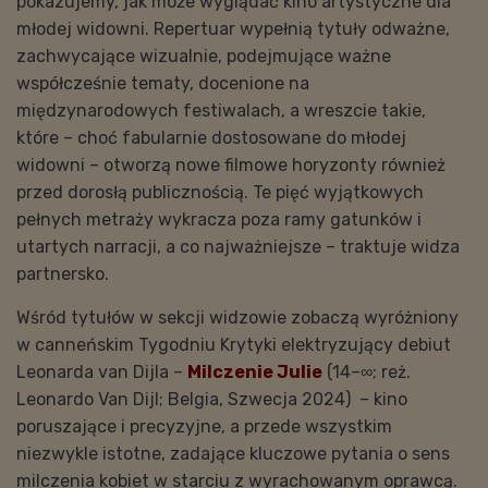
pokazujemy, jak może wyglądać kino artystyczne dla
młodej widowni. Repertuar wypełnią tytuły odważne,
zachwycające wizualnie, podejmujące ważne
współcześnie tematy, docenione na
międzynarodowych festiwalach, a wreszcie takie,
które – choć fabularnie dostosowane do młodej
widowni – otworzą nowe filmowe horyzonty również
przed dorosłą publicznością. Te pięć wyjątkowych
pełnych metraży wykracza poza ramy gatunków i
utartych narracji, a co najważniejsze – traktuje widza
partnersko.
Wśród tytułów w sekcji widzowie zobaczą wyróżniony
w canneńskim Tygodniu Krytyki elektryzujący debiut
Leonarda van Dijla –
Milczenie Julie
(14–∞; reż.
Leonardo Van Dijl; Belgia, Szwecja 2024) – kino
poruszające i precyzyjne, a przede wszystkim
niezwykle istotne, zadające kluczowe pytania o sens
milczenia kobiet w starciu z wyrachowanym oprawcą.