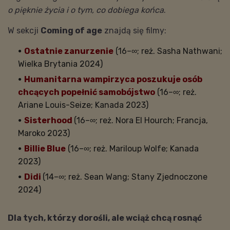
o pięknie życia i o tym, co dobiega końca
.
W sekcji
Coming of age
znajdą się filmy:
Ostatnie zanurzenie
(16–∞; reż. Sasha Nathwani;
Wielka Brytania 2024)
Humanitarna wampirzyca poszukuje osób
chcących popełnić samobójstwo
(16–∞; reż.
Ariane Louis-Seize; Kanada 2023)
Sisterhood
(16–∞; reż. Nora El Hourch; Francja,
Maroko 2023)
Billie Blue
(16–∞; reż. Mariloup Wolfe; Kanada
2023)
Didi
(14–∞; reż. Sean Wang; Stany Zjednoczone
2024)
Dla tych, którzy dorośli, ale wciąż chcą rosnąć