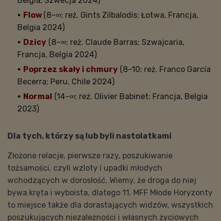
Belgia, Szwecja 2024)
Flow
(8–∞; reż. Gints Zilbalodis; Łotwa, Francja,
Belgia 2024)
Dzicy
(8–∞; reż. Claude Barras; Szwajcaria,
Francja, Belgia 2024)
Poprzez skały i chmury
(8–10; reż. Franco García
Becerra; Peru, Chile 2024)
Normal
(14–∞; reż. Olivier Babinet; Francja, Belgia
2023)
Dla tych, którzy są lub byli nastolatkami
Złożone relacje, pierwsze razy, poszukiwanie
tożsamości, czyli wzloty i upadki młodych
wchodzących w dorosłość. Wiemy, że droga do niej
bywa kręta i wyboista, dlatego 11. MFF Młode Horyzonty
to miejsce także dla dorastających widzów, wszystkich
poszukujących niezależności i własnych życiowych