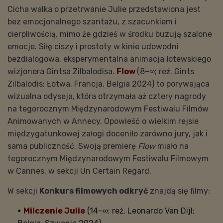
Cicha walka o przetrwanie Julie przedstawiona jest
bez emocjonalnego szantażu, z szacunkiem i
cierpliwością, mimo że gdzieś w środku buzują szalone
emocje. Siłę ciszy i prostoty w kinie udowodni
bezdialogowa, eksperymentalna animacja łotewskiego
wizjonera Gintsa Zilbalodisa.
Flow
(8–∞; reż. Gints
Zilbalodis; Łotwa, Francja, Belgia 2024) to porywająca
wizualna odyseja, która otrzymała aż cztery nagrody
na tegorocznym Międzynarodowym Festiwalu Filmów
Animowanych w Annecy. Opowieść o wielkim rejsie
międzygatunkowej załogi doceniło zarówno jury, jak i
sama publiczność. Swoją premierę
Flow
miało na
tegorocznym Międzynarodowym Festiwalu Filmowym
w Cannes, w sekcji Un Certain Regard.
W sekcji
Konkurs filmowych odkryć
znajdą się filmy:
Milczenie Julie
(14–∞; reż. Leonardo Van Dijl;