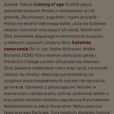
ścieżek. Sekcja
Coming of age
to zbiór pięciu
pełnometrażowych filmów z nastolatkami w roli
głównej. Zbuntowani, zagubieni, rządni przygód –
młodzi na ekranie odkrywają siebie, uczą się budować
relacje i rozumieć otaczający ich świat. Wśród nich
Ziba, bohaterka skąpanego w klimatycznej muzyce i
urokliwych ujęciach Londynu filmu
Ostatnie
zanurzenie
(16–∞; reż. Sasha Nathwani; Wielka
Brytania 2024), która właśnie ukończyła szkołę i
University College London stoi przed nią otworem.
Choć powinna celebrować nowy etap życia, nie potrafi
cieszyć się chwilą i obiecującą przyszłością, bo
uciążliwa wizja niespełnionych marzeń nie opuszcza
jej na krok. Opowieść z poruszającym twistem w
scenariuszu o przeżywaniu ulotnej, podszytej lękiem o
przyszłość młodości została nagrodzona Kryształowym
Niedźwiedziem w sekcji Generation 14plus podczas
tegorocznego Berlinale. Jury młodych doceniło
historię