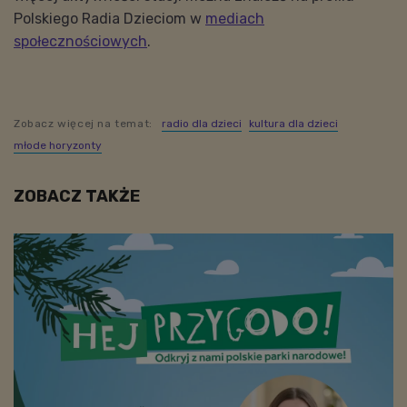
Polskiego Radia Dzieciom w
mediach
społecznościowych
.
Zobacz więcej na temat:
radio dla dzieci
kultura dla dzieci
młode horyzonty
ZOBACZ TAKŻE