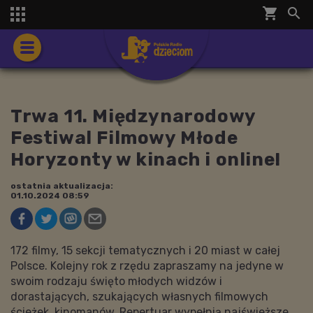
shopping_cart


Trwa 11. Międzynarodowy
Festiwal Filmowy Młode
Horyzonty w kinach i online!
ostatnia aktualizacja:
01.10.2024 08:59
172 filmy, 15 sekcji tematycznych i 20 miast w całej
Polsce. Kolejny rok z rzędu zapraszamy na jedyne w
swoim rodzaju święto młodych widzów i
dorastających, szukających własnych filmowych
ścieżek, kinomanów. Repertuar wypełnią najświeższe