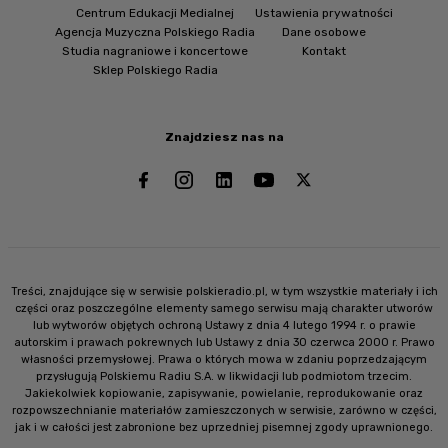
Centrum Edukacji Medialnej
Ustawienia prywatności
Agencja Muzyczna Polskiego Radia
Dane osobowe
Studia nagraniowe i koncertowe
Kontakt
Sklep Polskiego Radia
Znajdziesz nas na
Treści, znajdujące się w serwisie polskieradio.pl, w tym wszystkie materiały i ich
części oraz poszczególne elementy samego serwisu mają charakter utworów
lub wytworów objętych ochroną Ustawy z dnia 4 lutego 1994 r. o prawie
autorskim i prawach pokrewnych lub Ustawy z dnia 30 czerwca 2000 r. Prawo
własności przemysłowej. Prawa o których mowa w zdaniu poprzedzającym
przysługują Polskiemu Radiu S.A. w likwidacji lub podmiotom trzecim.
Jakiekolwiek kopiowanie, zapisywanie, powielanie, reprodukowanie oraz
rozpowszechnianie materiałów zamieszczonych w serwisie, zarówno w części,
jak i w całości jest zabronione bez uprzedniej pisemnej zgody uprawnionego.