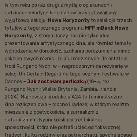
W tym roku po raz drugi z myślą o opiekunach i
rodzicach młodych kinomanów przygotowaliśmy
wyjątkową sekcję.
Nowe Horyzonty
to selekcja trzech
tytułów z tegorocznego programu
MFF
mBank
Nowe
Horyzonty
, z którym łączy nas nie tylko idea
prezentowania artystycznego kina, ale również tematy
wchodzenia w dorosłość, szukania porozumienia mimo
pokoleniowych różnic i relacji rodzinnych. Te ostatnie
tropi Rungano Nyoni w – nagrodzonym za reżyserię w
sekcji Un Certain Regard na tegorocznym festiwalu w
Cannes –
Jak zostałam perliczką
(18–∞; reż.
Rungano Nyoni; Wielka Brytania, Zambia, Irlandia
2024). Najnowsza produkcja A24 to feministyczne
kino rozliczeniowe – mocne i świeże, w którym realizm
miesza się z poetyckością, a surrealizm z
naturalizmem. Nyoni kreśli portret lokalnej
społeczności, która nie potrafi uciec od toksycznej
tradycji, kultu rodziny oraz patriarchatu, spychającego