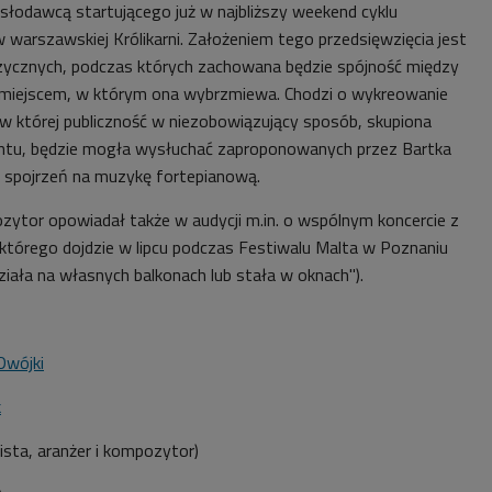
słodawcą startującego już w najbliższy weekend cyklu
 warszawskiej Królikarni. Założeniem tego przedsięwzięcia jest
ycznych, podczas których zachowana będzie spójność między
miejscem, w którym ona wybrzmiewa. Chodzi o wykreowanie
 w której publiczność w niezobowiązujący sposób, skupiona
ntu, będzie mogła wysłuchać zaproponowanych przez Bartka
h spojrzeń na muzykę fortepianową.
pozytor opowiadał także w
audycji m.in. o wspólnym koncercie z
tórego dojdzie w lipcu podczas Festiwalu Malta w Poznaniu
działa na własnych balkonach lub stała w oknach").
Dwójki
k
ista, aranżer i kompozytor)