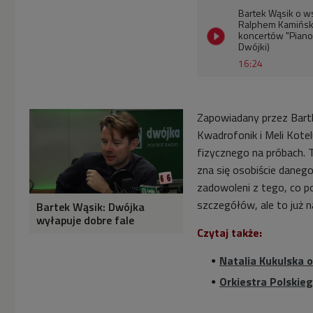
Bartek Wąsik o ws
Ralphem Kamiński
koncertów "Piano
Dwójki)
16:24
Zapowiadany przez Bart
Kwadrofonik i Meli Kote
fizycznego na próbach. T
zna się osobiście danego
zadowoleni z tego, co 
szczegółów, ale to już n
Bartek Wąsik: Dwójka
wyłapuje dobre fale
Czytaj także:
Natalia Kukulska o
Orkiestra Polskie