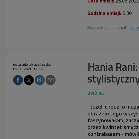
Data emisji:
25.06.202
Godzina emisji:
8.30
Zobacz więcej na temat:
barte
Hania Rani:
ostatnia aktualizacja:
05.06.2020 11:16
stylistycz
- Jeżeli chodzi o muzy
obrazem tego wszystk
fascynowałam, zaczyn
przez kwintet smyczk
kontrabasem - mówił