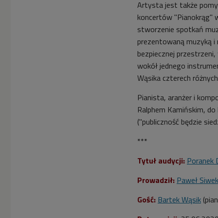
Artysta jest także pomy
koncertów "Pianokrąg" w
stworzenie spotkań muz
prezentowaną muzyką i 
bezpiecznej przestrzeni,
wokół jednego instrume
Wąsika czterech różnyc
Pianista, aranżer i kom
Ralphem Kamińskim, do k
("publiczność będzie sie
***
Tytuł audycji:
Poranek 
Prowadził:
Paweł Siwe
Gość:
Bartek Wąsik
(pian