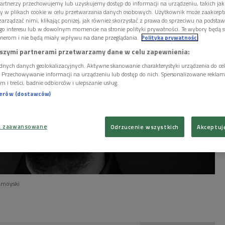
artnerzy przechowujemy lub uzyskujemy dostęp do informacji na urządzeniu, takich jak
ory w plikach cookie w celu przetwarzania danych osobowych. Użytkownik może zaakcep
arządzać nimi, klikając poniżej, jak również skorzystać z prawa do sprzeciwu na podsta
go interesu lub w dowolnym momencie na stronie polityki prywatności. Te wybory będą 
nerom i nie będą miały wpływu na dane przeglądania.
Polityka prywatności
szymi partnerami przetwarzamy dane w celu zapewnienia:
dnych danych geolokalizacyjnych. Aktywne skanowanie charakterystyki urządzenia do ce
i. Przechowywanie informacji na urządzeniu lub dostęp do nich. Spersonalizowane reklamy 
m i treści, badnie odbiorców i ulepszanie usług.
nerów (dostawców)
a zaawansowane
Odrzucenie wszystkich
Akceptuj
amoyski