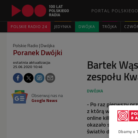
PORTAL POLSKIEGO
POLSKIE RADIO 24
JEDYNKA
DWÓJKA
TRÓJKA
CZWÓ
Polskie Radio
Dwójka
Poranek Dwójki
Bartek Wąsi
ostatnia aktualizacja:
25.06.2020 10:46
zespołu Kwa
Obserwuj nas na
Google News
- Po raz pierwszy pr
z którą widziałem się
online kilka dni w t
okazało się, że przy
światło dzienne - mó
Dbamy o 