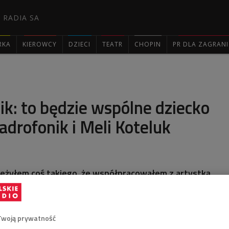
 RADIA SA
RKA
KIEROWCY
DZIECI
TEATR
CHOPIN
PR DLA ZAGRAN

k: to będzie wspólne dziecko
drofonik i Meli Koteluk
zeżyłem coś takiego, że współpracowałem z artystką,
 tylko raz na żywo, a potem spotykaliśmy się
ygodniu na intensywnych próbach. Nagle w połowie maja
gotowaliśmy 10 piosenek, które za chwileczkę ujrzą
wił w "Poranku Dwójki" pianista, aranżer i kompozytor.
Twoją prywatność