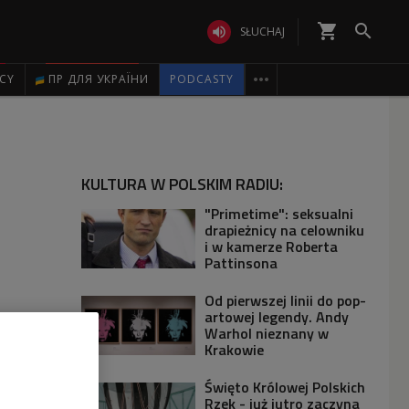
shopping_cart


SŁUCHAJ

ICY
ПР ДЛЯ УКРАЇНИ
PODCASTY
KULTURA W POLSKIM RADIU:
"Primetime": seksualni
drapieżnicy na celowniku
i w kamerze Roberta
Pattinsona
Od pierwszej linii do pop-
artowej legendy. Andy
Warhol nieznany w
Krakowie
Święto Królowej Polskich
Rzek - już jutro zaczyna