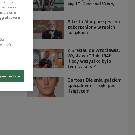
 unikalne
się 10. Festiwal Wisły
tować swoje
wie prawnie
sygnalizowane
Alberto Manguel: jestem
zakorzeniony w moich
książkach
lów
i treści,
Z Breslau do Wrocławia.
Wystawa "Rok 1946.
Kiedy wszystko było
tymczasowe"
ę wszystkie
Bartosz Bielenia gościem
specjalnym "Trójki pod
Księżycem"