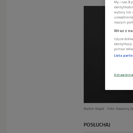
My i nasi
5
p
identyfikat
wybory lub z
uzasadnione
naszym part
Wraz z na
Użycie dokła
identyfikacj
pomiar rekla
Lista part
Ustawieni
Bartek Wąsik
Foto: Ksawery Z
POSŁUCHAJ