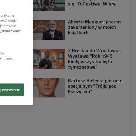
się 10. Festiwal Wisły
 unikalne
tować swoje
Alberto Manguel: jestem
wie prawnie
zakorzeniony w moich
sygnalizowane
książkach
Z Breslau do Wrocławia.
lów
Wystawa "Rok 1946.
i treści,
Kiedy wszystko było
tymczasowe"
Bartosz Bielenia gościem
specjalnym "Trójki pod
ę wszystkie
Księżycem"