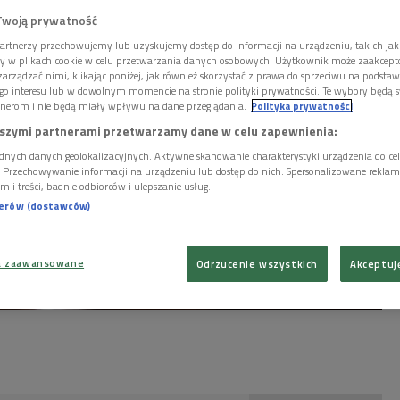
Twoją prywatność
artnerzy przechowujemy lub uzyskujemy dostęp do informacji na urządzeniu, takich jak
ory w plikach cookie w celu przetwarzania danych osobowych. Użytkownik może zaakcep
arządzać nimi, klikając poniżej, jak również skorzystać z prawa do sprzeciwu na podsta
go interesu lub w dowolnym momencie na stronie polityki prywatności. Te wybory będą 
nerom i nie będą miały wpływu na dane przeglądania.
Polityka prywatności
szymi partnerami przetwarzamy dane w celu zapewnienia:
dnych danych geolokalizacyjnych. Aktywne skanowanie charakterystyki urządzenia do ce
i. Przechowywanie informacji na urządzeniu lub dostęp do nich. Spersonalizowane reklamy 
m i treści, badnie odbiorców i ulepszanie usług.
nerów (dostawców)
a zaawansowane
Odrzucenie wszystkich
Akceptuj