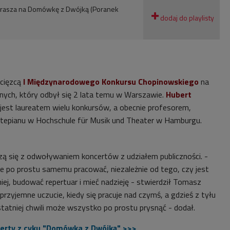
prasza na Domówkę z Dwójką (Poranek
cięzcą
I Międzynarodowego Konkursu Chopinowskiego
na
nych, który odbył się 2 lata temu w Warszawie.
Hubert
 jest laureatem wielu konkursów, a
obecnie profesorem,
rtepianu w Hochschule für Musik und Theater w Hamburgu.
rzą się z odwoływaniem koncertów z udziałem publiczności.
-
po prostu samemu pracować, niezależnie od tego, czy jest
ej, budować repertuar i mieć nadzieję - stwierdził
Tomasz
 przyjemne uczucie, kiedy się pracuje nad czymś, a
gdzieś z tyłu
statniej chwili może wszystko po prostu prysnąć
- dodał.
erty z cyku "Domówka z Dwójką" >>>