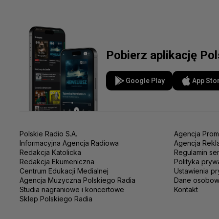
Pobierz aplikację Po
Google Play
App Sto
Polskie Radio S.A.
Agencja Prom
Informacyjna Agencja Radiowa
Agencja Rekl
Redakcja Katolicka
Regulamin se
Redakcja Ekumeniczna
Polityka pryw
Centrum Edukacji Medialnej
Ustawienia pr
Agencja Muzyczna Polskiego Radia
Dane osobo
Studia nagraniowe i koncertowe
Kontakt
Sklep Polskiego Radia