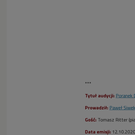
***
Tytuł audycji:
Poranek 
Prowadził:
Paweł Siwe
Gość:
Tomasz Ritter (pia
Data emisji:
12
.10.202