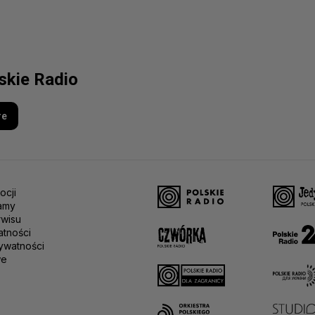
lskie Radio
re
ocji
amy
rwisu
atności
ywatności
we