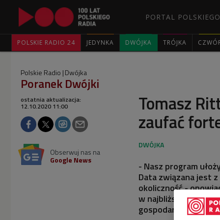
PORTAL POLSKIEGO
POLSKIE RADIO 24
JEDYNKA
DWÓJKA
TRÓJKA
CZWÓ
Polskie Radio
Dwójka
Poranek Dwójki
Tomasz Rit
ostatnia aktualizacja:
12.10.2020 11:00
zaufać fort
Obserwuj nas na
Google News
- Nasz program ułoży
Data związana jest z 
okoliczność - opowia
w najbliższą sobotę 
gospodarzem "Domów