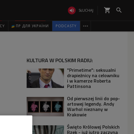
shopping_cart


SŁUCHAJ

ICY
ПР ДЛЯ УКРАЇНИ
PODCASTY
KULTURA W POLSKIM RADIU:
"Primetime": seksualni
drapieżnicy na celowniku
i w kamerze Roberta
Pattinsona
Od pierwszej linii do pop-
artowej legendy. Andy
Warhol nieznany w
Krakowie
Święto Królowej Polskich
Rzek - już jutro zaczyna