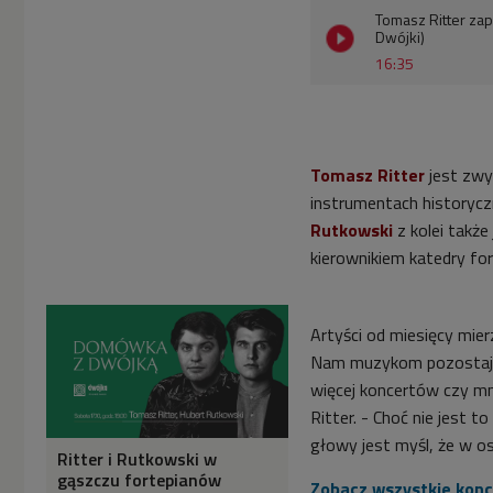
Tomasz Ritter za
Dwójki)
16:35
Tomasz Ritter
jest zwy
instrumentach historycz
Rutkowski
z kolei także
kierownikiem katedry fo
Artyści od miesięcy mie
Nam muzykom pozostaje 
więcej koncertów czy mni
Ritter. - Choć
nie jest to
głowy jest myśl, że w o
Ritter i Rutkowski w
gąszczu fortepianów
Zobacz wszystkie konc