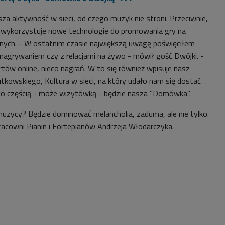
za aktywność w sieci, od czego muzyk nie stroni. Przeciwnie,
, wykorzystuje nowe technologie do promowania gry na
nych. - W ostatnim czasie największą uwagę poświęciłem
agrywaniem czy z relacjami na żywo - mówił gość Dwójki. -
rtów online, nieco nagrań. W to się również wpisuje nasz
utkowskiego, Kultura w sieci, na który udało nam się dostać
go częścią - może wizytówką - będzie nasza "Domówka".
 muzycy? Będzie dominować melancholia, zaduma, ale nie tylko.
racowni Pianin i Fortepianów Andrzeja Włodarczyka.