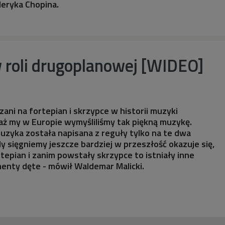
deryka Chopina.
 roli drugoplanowej [WIDEO]
zani na fortepian i skrzypce w historii muzyki
aż my w Europie wymyśliliśmy tak piękną muzykę.
muzyka została napisana z reguły tylko na te dwa
dy sięgniemy jeszcze bardziej w przeszłość okazuje się,
tepian i zanim powstały skrzypce to istniały inne
enty dęte - mówił Waldemar Malicki.