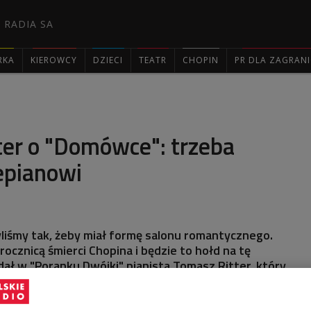
 RADIA SA
RKA
KIEROWCY
DZIECI
TEATR
CHOPIN
PR DLA ZAGRAN

ter o "Domówce": trzeba
epianowi
liśmy tak, żeby miał formę salonu romantycznego.
rocznicą śmierci Chopina i będzie to hołd na tę
dał w "Poranku Dwójki" pianista Tomasz Ritter, który
(17.10) będzie - wraz z Hubertem Rutkowskim -
ki z Dwójką".