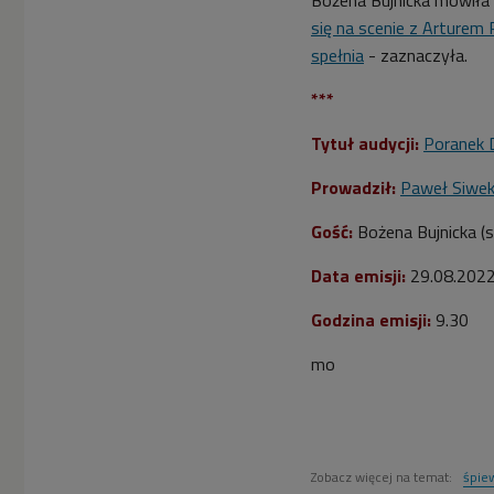
się na scenie z Arturem 
spełnia
- zaznaczyła.
***
Tytuł audycji:
Poranek 
Prowadził:
Paweł Siwe
Gość:
Bożena Bujnicka (s
Data emisji:
29.08.202
Godzina emisji:
9.30
mo
Zobacz więcej na temat:
śpie