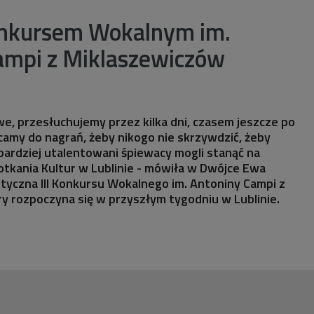
Konkursem Wokalnym im.
ampi z Miklaszewiczów
twe, przesłuchujemy przez kilka dni, czasem jeszcze po
camy do nagrań, żeby nikogo nie skrzywdzić, żeby
jbardziej utalentowani śpiewacy mogli stanąć na
tkania Kultur w Lublinie - mówiła w Dwójce Ewa
styczna III Konkursu Wokalnego im. Antoniny Campi z
y rozpoczyna się w przyszłym tygodniu w Lublinie.