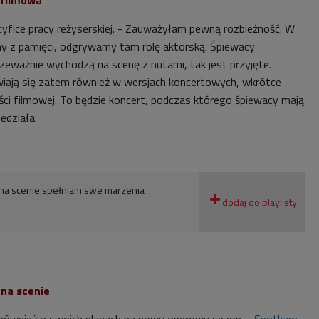
yfice pracy reżyserskiej. - Zauważyłam pewną rozbieżność. W
y z pamięci, odgrywamy tam rolę aktorską. Śpiewacy
rzeważnie wychodzą na scenę z nutami, tak jest przyjęte.
iają się zatem również w wersjach koncertowych, wkrótce
ści filmowej. To będzie koncert, podczas którego śpiewacy mają
edziała.
 na scenie spełniam swe marzenia
na scenie
 również o swoich planach na nowy operowy sezon. -
Spotkam