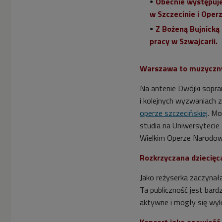
Obecnie występuj
w Szczecinie i Oper
Z Bożeną Bujnicką
pracy w Szwajcarii.
Warszawa to muzyczn
Na antenie Dwójki sopr
i kolejnych wyzwaniach
operze szczecińskiej
. M
studia na Uniwersyteci
Wielkim
Operze Narodow
Rozkrzyczana dziecięc
Jako reżyserka zaczynała
Ta publiczność jest bard
aktywne i mogły się wykr
Koncert jako opowieść