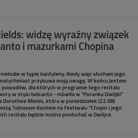
ields: widzę wyraźny związek
canto i mazurkami Chopina
ł melodie w typie kantyleny. Kiedy więc słucham jego
a natychmiast przykuwa moją uwagę. W końcu jestem
 powodów, dla których w programie tego recitalu
twory w stylu belcanto - mówiła w "Poranku Dwójki"
 Dorothee Mields, która w poniedziałek (22.08)
nistą Tobiasem Kochem na festiwalu "Chopin i jego
0 ich recitalu będzie można posłuchać w Dwójce.