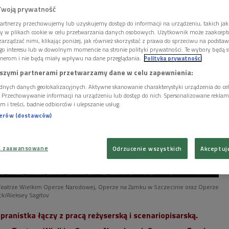
Twoją prywatność
artnerzy przechowujemy lub uzyskujemy dostęp do informacji na urządzeniu, takich jak
ory w plikach cookie w celu przetwarzania danych osobowych. Użytkownik może zaakcep
arządzać nimi, klikając poniżej, jak również skorzystać z prawa do sprzeciwu na podsta
go interesu lub w dowolnym momencie na stronie polityki prywatności. Te wybory będą 
nerom i nie będą miały wpływu na dane przeglądania.
Polityka prywatności
szymi partnerami przetwarzamy dane w celu zapewnienia:
dnych danych geolokalizacyjnych. Aktywne skanowanie charakterystyki urządzenia do ce
i. Przechowywanie informacji na urządzeniu lub dostęp do nich. Spersonalizowane reklamy 
m i treści, badnie odbiorców i ulepszanie usług.
nerów (dostawców)
a zaawansowane
Odrzucenie wszystkich
Akceptuj
Teatrze Wielkim Operze Narodowej, Operze na Zamku w Szczecinie oraz Operze
ck/Aleksey Sagitov
pranistka łączy z pracą reżyserską i scenariopisarską.