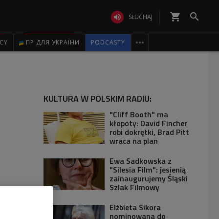
shopping_cart


SŁUCHAJ

ICY
ПР ДЛЯ УКРАЇНИ
PODCASTY
KULTURA W POLSKIM RADIU:
"Cliff Booth" ma
kłopoty: David Fincher
robi dokrętki, Brad Pitt
wraca na plan
Ewa Sadkowska z
"Silesia Film": jesienią
zainaugurujemy Śląski
Szlak Filmowy
Elżbieta Sikora
nominowana do