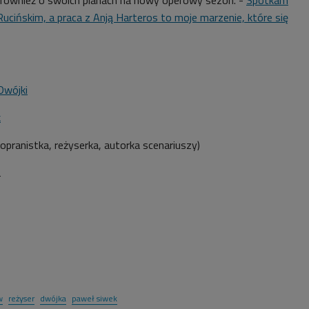
Rucińskim, a praca z Anją Harteros to moje marzenie, które się
Dwójki
k
opranistka, reżyserka, autorka scenariuszy)
2
w
reżyser
dwójka
paweł siwek