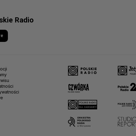
lskie Radio
re
ocji
amy
rwisu
atności
ywatności
we