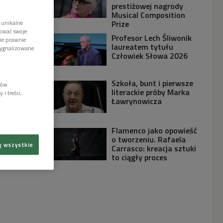
prestiżowej nagrody
Musical Composition
Prize
 unikalne
tować swoje
Profesor Lech Śliwonik
wie prawnie
laureatem tytułu
sygnalizowane
Człowiek Słowa 2026
Szkoła, bunt i pierwsze
lów
literackie próby Marka
i treści,
Ławrynowicza
Flamenco jako opowieść
o tworzeniu. Rafaela
ę wszystkie
Carrasco: kreacja sztuki
to ciągły proces