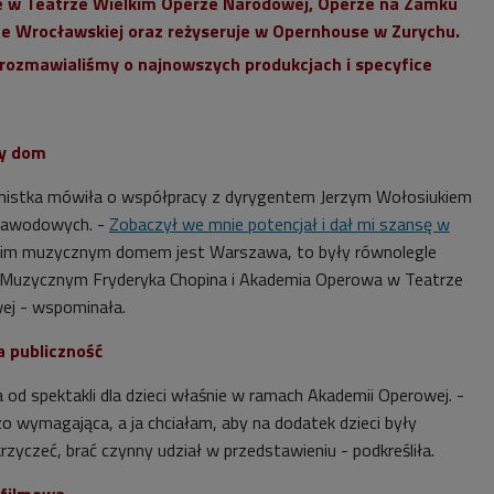
e w Teatrze Wielkim Operze Narodowej, Operze na Zamku
ze Wrocławskiej oraz reżyseruje w Opernhouse w Zurychu.
 rozmawialiśmy o najnowszych produkcjach i specyfice
y dom
anistka mówiła o współpracy z dyrygentem Jerzym Wołosiukiem
 zawodowych. -
Zobaczył we mnie potencjał i dał mi szansę w
oim muzycznym domem jest Warszawa, to były równolegle
e Muzycznym Fryderyka Chopina i Akademia Operowa w Teatrze
ej - wspominała.
a publiczność
 od spektakli dla dzieci właśnie w ramach Akademii Operowej. -
zo wymagająca, a ja chciałam, aby na dodatek dzieci były
zyczeć, brać czynny udział w przedstawieniu - podkreśliła.
 filmowa