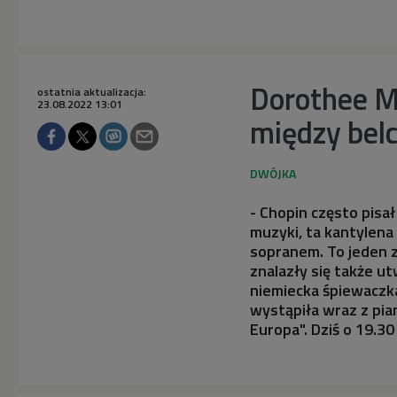
Dorothee M
ostatnia aktualizacja:
23.08.2022 13:01
między bel
- Chopin często pisa
muzyki, ta kantylen
sopranem. To jeden z
znalazły się także u
niemiecka śpiewaczka
wystąpiła wraz z pia
Europa". Dziś o 19.3