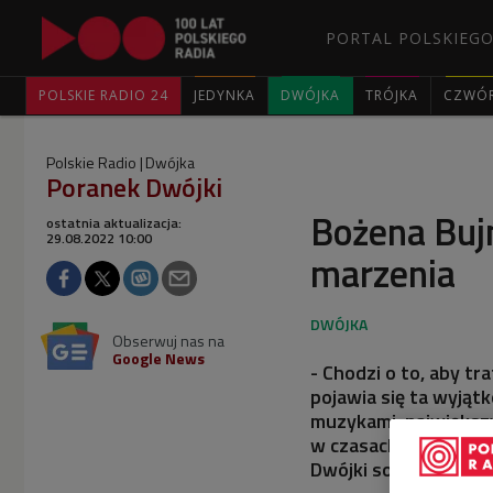
PORTAL POLSKIEGO
POLSKIE RADIO 24
JEDYNKA
DWÓJKA
TRÓJKA
CZWÓ
Polskie Radio
Dwójka
Poranek Dwójki
Bożena Bujn
ostatnia aktualizacja:
29.08.2022 10:00
marzenia
Obserwuj nas na
Google News
- Chodzi o to, aby tr
pojawia się ta wyjąt
muzykami, największ
w czasach gimnazjaln
Dwójki sopranistka B