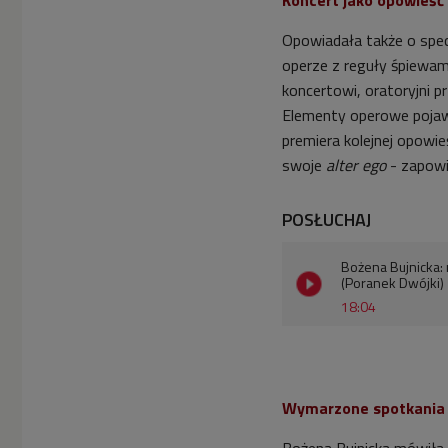
Opowiadała także o spec
operze z reguły śpiewam
koncertowi, oratoryjni p
Elementy operowe pojaw
premiera kolejnej opowie
swoje
alter ego
- zapowi
POSŁUCHAJ
Bożena Bujnicka:
(Poranek Dwójki)
18:04
Wymarzone spotkania 
Bożena Bujnicka mówiła