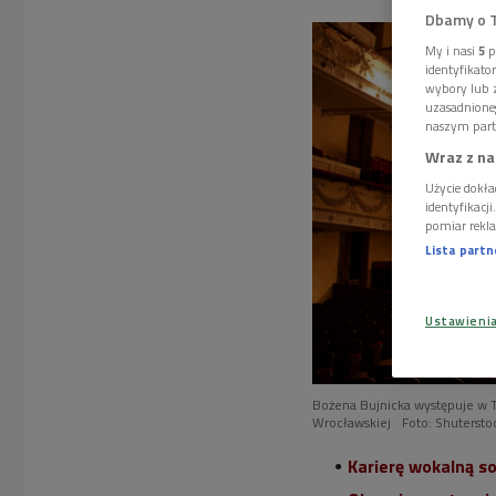
Dbamy o 
My i nasi
5
p
identyfikat
wybory lub z
uzasadnione
naszym part
Wraz z na
Użycie dokła
identyfikacj
pomiar rekla
Lista part
Ustawieni
Bożena Bujnicka występuje w 
Wrocławskiej
Foto: Shutersto
Karierę wokalną so