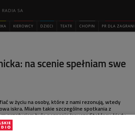
 RADIA SA
RKA
KIEROWCY
DZIECI
TEATR
CHOPIN
PR DLA ZAGRAN

icka: na scenie spełniam swe
afiać w życiu na osoby, które z nami rezonują, wtedy
kowa iskra. Miałam takie szczególne spotkania z
ym przeżyciem było poznanie Janusza Stokłosy, kiedy
ych zobaczyłam "Romea i Julię" - mówiła na antenie
ożena Bujnicka.