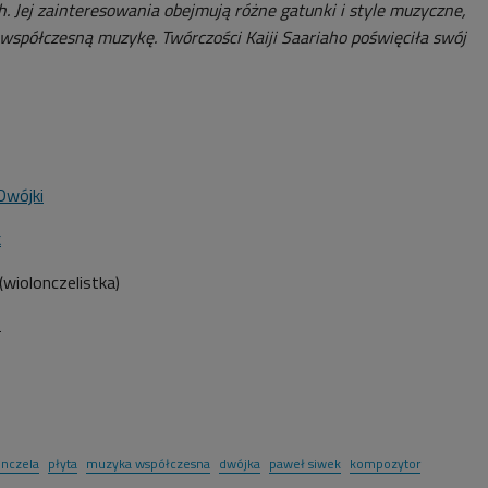
. Jej zainteresowania obejmują różne gatunki i style muzyczne,
 współczesną muzykę. Twórczości Kaiji Saariaho poświęciła swój
Dwójki
k
wiolonczelistka)
2
onczela
płyta
muzyka współczesna
dwójka
paweł siwek
kompozytor