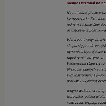
Kosmos brzmień na now
Na niniejszej płycie pr
kompozytorki, Kaiji Saar
jednym z najbardziej do
dźwiękowe w poszukiwa
W miejsce tradycyjnych
skupia się przede wszyst
dynamice. Operuje szer
łagodnymi i ostrymi, chr
Wiolonczela staje się t
blisko związanych z natu
tym instrumencie (wspom
prawdziwy kosmos brzmi
Jedyną wykonawczynią w
Gutowska, polska wiolon
roku życia, współpracują