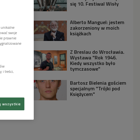
się 10. Festiwal Wisły
Alberto Manguel: jestem
zakorzeniony w moich
 unikalne
książkach
tować swoje
wie prawnie
sygnalizowane
Z Breslau do Wrocławia.
Wystawa "Rok 1946.
Kiedy wszystko było
lów
tymczasowe"
i treści,
Bartosz Bielenia gościem
specjalnym "Trójki pod
Księżycem"
ę wszystkie