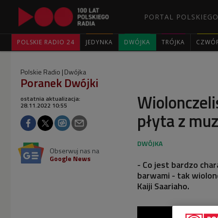
PORTAL POLSKIEGO
POLSKIE RADIO 24
JEDYNKA
DWÓJKA
TRÓJKA
CZWÓ
Polskie Radio
Dwójka
Poranek Dwójki
Wiolonczeli
ostatnia aktualizacja:
28.11.2022 10:55
płyta z muz
Obserwuj nas na
Google News
- Co jest bardzo char
barwami - tak wiolo
Kaiji Saariaho.