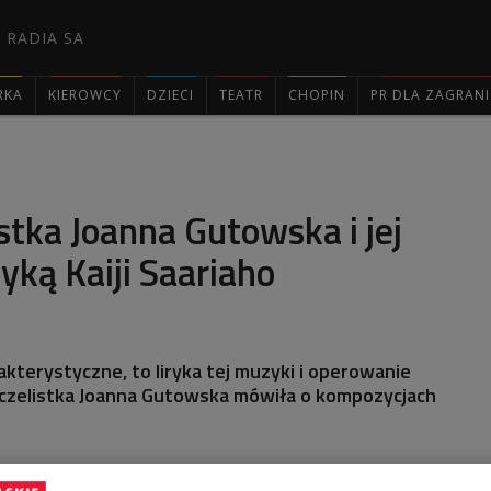
 RADIA SA
RKA
KIEROWCY
DZIECI
TEATR
CHOPIN
PR DLA ZAGRAN

stka Joanna Gutowska i jej
yką Kaiji Saariaho
akterystyczne, to liryka tej muzyki i operowanie
nczelistka Joanna Gutowska mówiła o kompozycjach