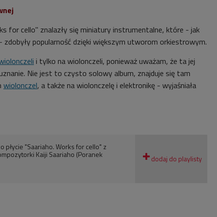
wnej
s for cello" znalazły się miniatury instrumentalne, które - jak
 zdobyły popularność dzięki większym utworom orkiestrowym.
wiolonczeli
i tylko na wiolonczeli, ponieważ uważam, że ta jej
znanie. Nie jest to czysto solowy album, znajduje się tam
m
wiolonczel
, a także na wiolonczelę i elektronikę - wyjaśniała
 płycie "Saariaho. Works for cello" z
ompozytorki Kaiji Saariaho (Poranek