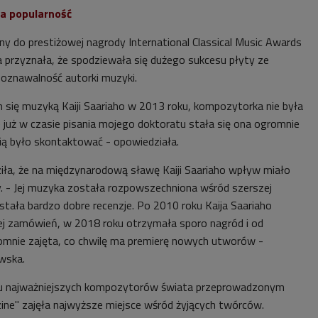
ca popularność
 do prestiżowej nagrody International Classical Music Awards
 przyznała, że spodziewała się dużego sukcesu płyty ze
oznawalność autorki muzyki.
 się muzyką Kaiji Saariaho w 2013 roku, kompozytorka nie była
e już w czasie pisania mojego doktoratu stała się ona ogromnie
nią było skontaktować - opowiedziała.
ziła, że na międzynarodową sławę Kaiji Saariaho wpływ miało
ry. - Jej muzyka została rozpowszechniona wśród szerszej
ostała bardzo dobre recenzje. Po 2010 roku Kaija Saariaho
ej zamówień, w 2018 roku otrzymała sporo nagród i od
omnie zajęta, co chwilę ma premierę nowych utworów -
wska.
ngu najważniejszych kompozytorów świata przeprowadzonym
ne" zajęła najwyższe miejsce wśród żyjących twórców.