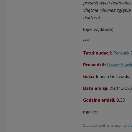
prestiżowych festiwalach
chętnie również zgłębia
doktorat.
(opis wydawcy)
***
Tytuł audycji:
Poranek 
Prowadził:
Paweł Siwe
Gość:
Joanna Gutowska (
Data emisji:
28.11.202
Godzina emisji:
9.30
mg/kor
Zobacz więcej na temat:
wiol