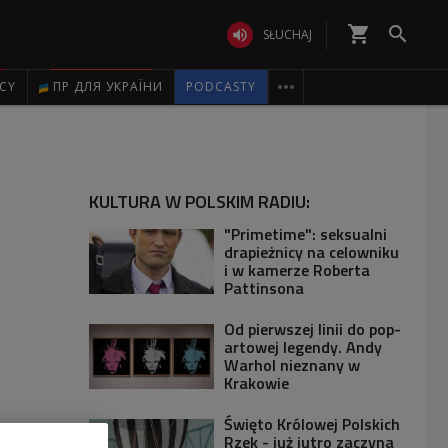
shopping_cart


SŁUCHAJ

ICY
ПР ДЛЯ УКРАЇНИ
PODCASTY
KULTURA W POLSKIM RADIU:
"Primetime": seksualni
drapieżnicy na celowniku
i w kamerze Roberta
Pattinsona
Od pierwszej linii do pop-
artowej legendy. Andy
Warhol nieznany w
Krakowie
Święto Królowej Polskich
Rzek - już jutro zaczyna