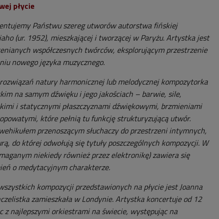
ej płycie
ezentujemy Państwu szereg utworów autorstwa fińskiej
iaho (ur. 1952), mieszkającej i tworzącej w Paryżu. Artystka jest
cenianych współczesnych twórców, eksplorującym przestrzenie
niu nowego języka muzycznego.
 rozwiązań natury harmonicznej lub melodycznej kompozytorka
kim na samym dźwięku i jego jakościach – barwie, sile,
okimi i statycznymi płaszczyznami dźwiękowymi, brzmieniami
opowatymi, które pełnią tu funkcję strukturyzującą utwór.
u wehikułem przenoszącym słuchaczy do przestrzeni intymnych,
rą, do której odwołują się tytuły poszczególnych kompozycji. W
aganym niekiedy również przez elektronikę) zawiera się
eń o medytacyjnym charakterze.
szystkich kompozycji przedstawionych na płycie jest Joanna
czelistka zamieszkała w Londynie. Artystka koncertuje od 12
c z najlepszymi orkiestrami na świecie, występując na