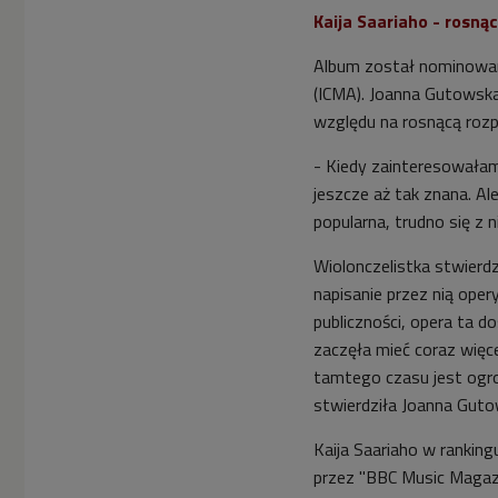
Kaija Saariaho - rosną
Album został nominowany
(ICMA). Joanna Gutowska
względu na rosnącą rozp
- Kiedy zainteresowałam
jeszcze aż tak znana. Al
popularna, trudno się z 
Wiolonczelistka stwierd
napisanie przez nią ope
publiczności, opera ta d
zaczęła mieć coraz więc
tamtego czasu jest ogr
stwierdziła Joanna Guto
Kaija Saariaho w ranki
przez "BBC Music Magazi