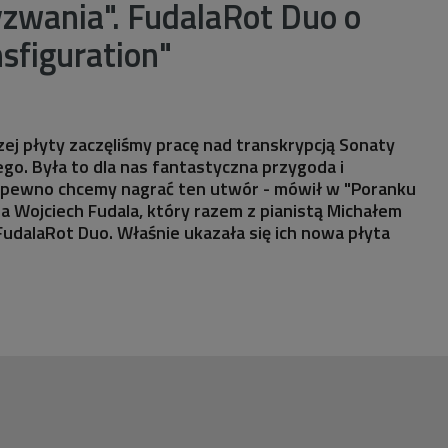
zwania". FudalaRot Duo o
nsfiguration"
zej płyty zaczęliśmy pracę nad transkrypcją Sonaty
o. Była to dla nas fantastyczna przygoda i
na pewno chcemy nagrać ten utwór - mówił w "Poranku
ta Wojciech Fudala, który razem z pianistą Michałem
dalaRot Duo. Właśnie ukazała się ich nowa płyta