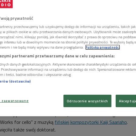
Twoją prywatność
artnerzy przechowujemy lub uzyskujemy dostęp do informacji na urządzeniu, takich jak
ory w plikach cookie w celu przetwarzania danych osobowych. Użytkownik może zaakcep
arządzać nimi, klikając poniżej, jak również skorzystać z prawa do sprzeciwu na podsta
go interesu lub w dowolnym momencie na stronie polityki prywatności. Te wybory będą 
nerom i nie będą miały wpływu na dane przeglądania.
Polityka prywatności
szymi partnerami przetwarzamy dane w celu zapewnienia:
dnych danych geolokalizacyjnych. Aktywne skanowanie charakterystyki urządzenia do ce
i. Przechowywanie informacji na urządzeniu lub dostęp do nich. Spersonalizowane reklamy 
m i treści, badnie odbiorców i ulepszanie usług.
nerów (dostawców)
 wykonawczynią, ale i znawczynią twórczości Kajii Saariaho, której poświęciła
a zaawansowane
Odrzucenie wszystkich
Akceptuj
ock/Alenavlad
mieszkająca obecnie w Londynie - Joanna Gutowska - nagrała
. Works for cello" z muzyką
fińskiej kompozytorki Kaiji Saariaho
.
ięciła także swój doktorat.