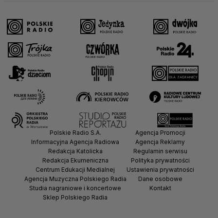
Polskie Radio S.A.
Agencja Promocji
Informacyjna Agencja Radiowa
Agencja Reklamy
Redakcja Katolicka
Regulamin serwisu
Redakcja Ekumeniczna
Polityka prywatności
Centrum Edukacji Medialnej
Ustawienia prywatności
Agencja Muzyczna Polskiego Radia
Dane osobowe
Studia nagraniowe i koncertowe
Kontakt
Sklep Polskiego Radia