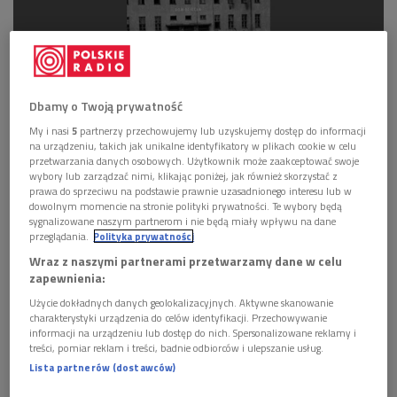
Dbamy o Twoją prywatność
Okładka książki Bernadetty Darskiej "Republika ludzi młodych. Opowieść o
My i nasi
5
partnerzy przechowujemy lub uzyskujemy dostęp do informacji
nowym człowieku"
Foto: materiały promocyjne
na urządzeniu, takich jak unikalne identyfikatory w plikach cookie w celu
przetwarzania danych osobowych. Użytkownik może zaakceptować swoje
Projekt powstał w 1946 roku z inicjatywy Robotniczego
wybory lub zarządzać nimi, klikając poniżej, jak również skorzystać z
prawa do sprzeciwu na podstawie prawnie uzasadnionego interesu lub w
Towarzystwa Przyjaciół Dzieci. Miejscem jego realizacji stały
dowolnym momencie na stronie polityki prywatności. Te wybory będą
się dawne koszary Ludendorfa w Bartoszycach, mieście,
sygnalizowane naszym partnerom i nie będą miały wpływu na dane
przeglądania.
Polityka prywatności
które po wojnie było w dużej mierze wyludnione. – Ten projekt
Wraz z naszymi partnerami przetwarzamy dane w celu
był faktycznie szczególny. Dom dziecka, który stał się
zapewnienia:
fundamentem tego projektu, był pomyślany dla trzech
Użycie dokładnych danych geolokalizacyjnych. Aktywne skanowanie
tysięcy dzieci. Tę liczbę sobie trudno wyobrazić – mówiła w
charakterystyki urządzenia do celów identyfikacji. Przechowywanie
Dwójce Bernadetta Darska.
informacji na urządzeniu lub dostęp do nich. Spersonalizowane reklamy i
treści, pomiar reklam i treści, badnie odbiorców i ulepszanie usług.
Lista partnerów (dostawców)
Posłuchaj rozmowy w audycji "Wybieram Dwóję" >>>