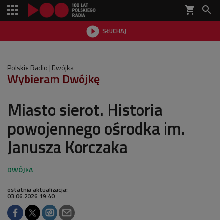
shopping_cart


SŁUCHAJ

Polskie Radio
Dwójka
Wybieram Dwójkę
Miasto sierot. Historia
powojennego ośrodka im.
Janusza Korczaka
ostatnia aktualizacja:
03.06.2026 19:40