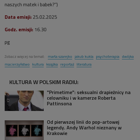
naszych matek i babek?"
)
Data emisji:
25.02
.2025
Godz. emisji:
16.30
pg
Zobacz więcej na temat:
marta szarejko
jakub kukla
psychoterapia
dwójka
macierzyństwo
kultura
książka
reportaż
literatura
KULTURA W POLSKIM RADIU:
"Primetime": seksualni drapieżnicy na
celowniku i w kamerze Roberta
Pattinsona
Od pierwszej linii do pop-artowej
legendy. Andy Warhol nieznany w
Krakowie