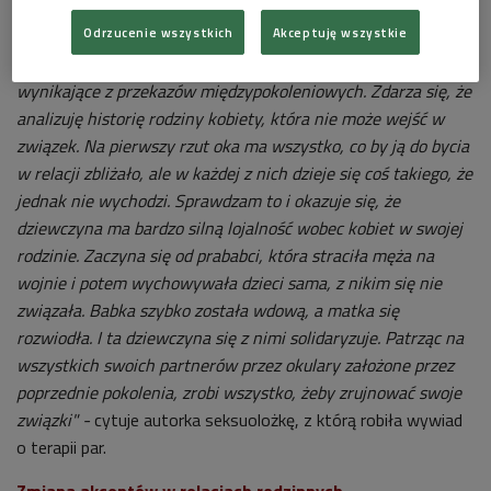
kobiecym świecie
Odrzucenie wszystkich
Akceptuję wszystkie
"Czasem problemy w związku to zaskakujące sprawy
wynikające z przekazów międzypokoleniowych. Zdarza się, że
analizuję historię rodziny kobiety, która nie może wejść w
związek. Na pierwszy rzut oka ma wszystko, co by ją do bycia
w relacji zbliżało, ale w każdej z nich dzieje się coś takiego, że
jednak nie wychodzi. Sprawdzam to i okazuje się, że
dziewczyna ma bardzo silną lojalność wobec kobiet w swojej
rodzinie. Zaczyna się od prababci, która straciła męża na
wojnie i potem wychowywała dzieci sama, z nikim się nie
związała. Babka szybko została wdową, a matka się
rozwiodła. I ta dziewczyna się z nimi solidaryzuje. Patrząc na
wszystkich swoich partnerów przez okulary założone przez
poprzednie pokolenia, zrobi wszystko, żeby zrujnować swoje
związki" -
cytuje
autorka seksuolożkę, z którą robiła wywiad
o terapii par.
Zmiana akcentów w relacjach rodzinnych