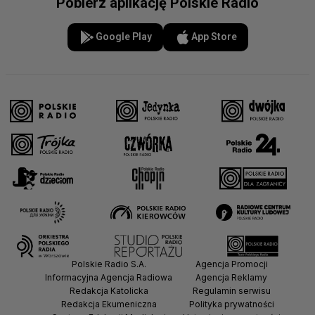
Pobierz aplikację Polskie Radio
Google Play
App Store
Polskie Radio S.A.
Agencja Promocji
Informacyjna Agencja Radiowa
Agencja Reklamy
Redakcja Katolicka
Regulamin serwisu
Redakcja Ekumeniczna
Polityka prywatności