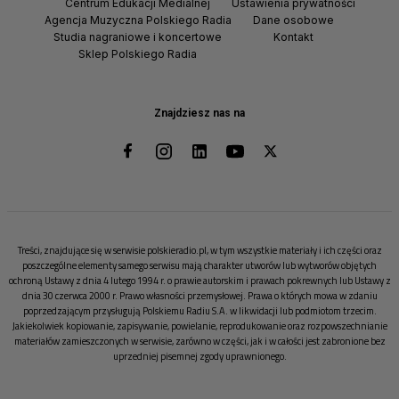
Centrum Edukacji Medialnej
Ustawienia prywatności
Agencja Muzyczna Polskiego Radia
Dane osobowe
Studia nagraniowe i koncertowe
Kontakt
Sklep Polskiego Radia
Znajdziesz nas na
Treści, znajdujące się w serwisie polskieradio.pl, w tym wszystkie materiały i ich części oraz
poszczególne elementy samego serwisu mają charakter utworów lub wytworów objętych
ochroną Ustawy z dnia 4 lutego 1994 r. o prawie autorskim i prawach pokrewnych lub Ustawy z
dnia 30 czerwca 2000 r. Prawo własności przemysłowej. Prawa o których mowa w zdaniu
poprzedzającym przysługują Polskiemu Radiu S.A. w likwidacji lub podmiotom trzecim.
Jakiekolwiek kopiowanie, zapisywanie, powielanie, reprodukowanie oraz rozpowszechnianie
materiałów zamieszczonych w serwisie, zarówno w części, jak i w całości jest zabronione bez
uprzedniej pisemnej zgody uprawnionego.