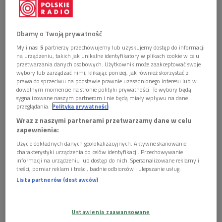
Dbamy o Twoją prywatność
Marta Szarejko rozmawia z psychoterapeutkami i socjolożkami o tym, co nam
powiedziały albo co przemilczały nasze matki i babki w kwestiach miłości,
My i nasi
5
partnerzy przechowujemy lub uzyskujemy dostęp do informacji
seksu, rodziny, dzieci, jedzenia, pracy, religii czy pieniędzy
Foto:
na urządzeniu, takich jak unikalne identyfikatory w plikach cookie w celu
Krakenimages.com/Shutterstock
przetwarzania danych osobowych. Użytkownik może zaakceptować swoje
wybory lub zarządzać nimi, klikając poniżej, jak również skorzystać z
Marta Szarejko
to dziennikarka i reportażystka
. Jej najnowsza
prawa do sprzeciwu na podstawie prawnie uzasadnionego interesu lub w
dowolnym momencie na stronie polityki prywatności. Te wybory będą
książka zatytułowana jest
"Masz to po mnie. Jakie
sygnalizowane naszym partnerom i nie będą miały wpływu na dane
przekonania dostałyśmy od naszych matek i babek?".
przeglądania.
Polityka prywatności
Wraz z naszymi partnerami przetwarzamy dane w celu
zapewnienia:
POSŁUCHAJ
Użycie dokładnych danych geolokalizacyjnych. Aktywne skanowanie
Rozmowa z Martą Szarejko, autorką książki "Masz to po
charakterystyki urządzenia do celów identyfikacji. Przechowywanie
mnie. Jakie przekonania dostałyśmy od naszych matek i
informacji na urządzeniu lub dostęp do nich. Spersonalizowane reklamy i
babek?" (Wybieram Dwójkę)
treści, pomiar reklam i treści, badnie odbiorców i ulepszanie usług.
13:02
Lista partnerów (dostawców)
Ustawienia zaawansowane
Psychoterapeutki i socjolożki przewodniczkami po