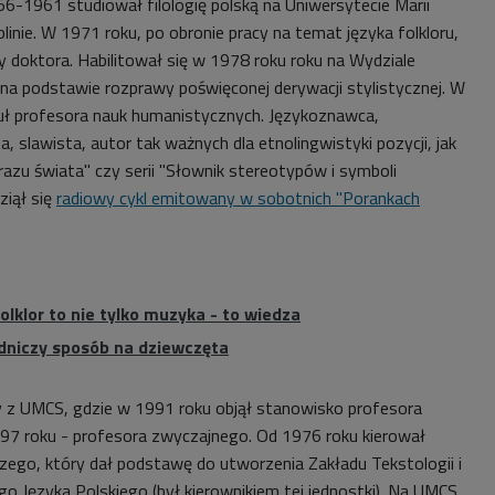
56-1961 studiował filologię polską na Uniwersytecie Marii
linie. W 1971 roku, po obronie pracy na temat języka folkloru,
 doktora. Habilitował się w 1978 roku roku na Wydziale
 podstawie rozprawy poświęconej derywacji stylistycznej. W
uł profesora nauk humanistycznych. Językoznawca,
a, slawista, autor tak ważnych dla etnolingwistyki pozycji, jak
zu świata" czy serii "Słownik stereotypów i symboli
ziął się
radiowy cykl emitowany w sobotnich "Porankach
folklor to nie tylko muzyka - to wiedza
dniczy sposób na dziewczęta
z UMCS, gdzie w 1991 roku objął stanowisko profesora
97 roku - profesora zwyczajnego. Od 1976 roku kierował
ego, który dał podstawę do utworzenia Zakładu Tekstologii i
 Języka Polskiego (był kierownikiem tej jednostki). Na UMCS