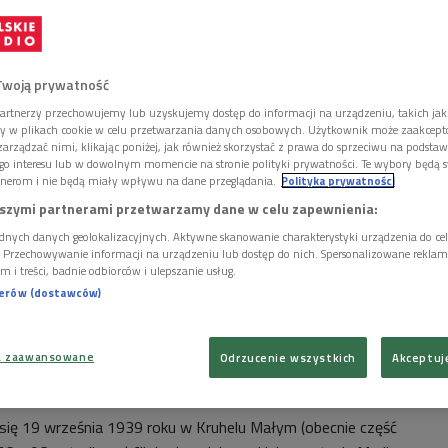
ltury ludowej na grunt naukowego dyskursu.
Twoją prywatność
artnerzy przechowujemy lub uzyskujemy dostęp do informacji na urządzeniu, takich jak
ory w plikach cookie w celu przetwarzania danych osobowych. Użytkownik może zaakcep
arządzać nimi, klikając poniżej, jak również skorzystać z prawa do sprzeciwu na podsta
go interesu lub w dowolnym momencie na stronie polityki prywatności. Te wybory będą 
nerom i nie będą miały wpływu na dane przeglądania.
Polityka prywatności
szymi partnerami przetwarzamy dane w celu zapewnienia:
dnych danych geolokalizacyjnych. Aktywne skanowanie charakterystyki urządzenia do ce
i. Przechowywanie informacji na urządzeniu lub dostęp do nich. Spersonalizowane reklamy 
m i treści, badnie odbiorców i ulepszanie usług.
nerów (dostawców)
a zaawansowane
Odrzucenie wszystkich
Akceptuj
Foto: PAP/Tomasz Gzell
ł się 19 września 1939 roku w Kruhelu Małym (obecnie część