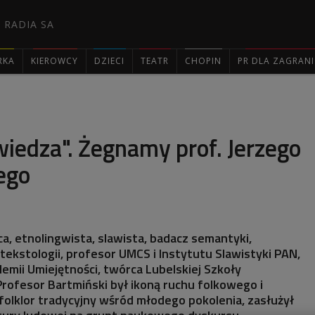
 RADIA SA
RKA
KIEROWCY
DZIECI
TEATR
CHOPIN
PR DLA ZAGRAN

 wiedza". Żegnamy prof. Jerzego
ego
, etnolingwista, slawista, badacz semantyki,
 i tekstologii, profesor UMCS i Instytutu Slawistyki PAN,
demii Umiejętności, twórca Lubelskiej Szkoły
Profesor Bartmiński był ikoną ruchu folkowego i
folklor tradycyjny wśród młodego pokolenia, zasłużył