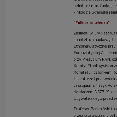
pełnił też m.in. funkcję
- filologię ukraińską i bia
"Folklor to wiedza"
Zasiadał w jury Festiwa
komitetach naukowych i 
Etnolingwistycznej prz
Euroazjatyckiej Akademi
przy Prezydium PAN, c
Komisji Etnolingwistyczn
Komitetu), członkiem K
Literaturze i przewodnic
czasopisma "Język Polsk
działaczem NSZZ "Solida
Obywatelskiego przed w
Profesor Bartmiński to wi
przez lata związany był 