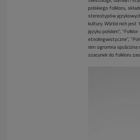
polskiego folkloru, skła
stereotypów językowych 
kultury. Wśród nich jest 
języku polskim", "Folklo
etnolingwistyczne", "Pol
nim ogromna spuścizna n
szacunek do folkloru z