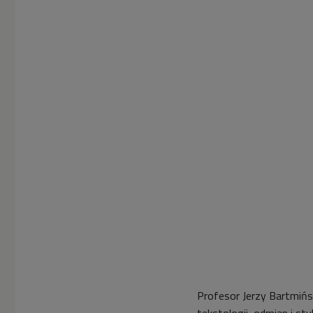
Profesor Jerzy Bartmińs
tekstologii, odmian i s