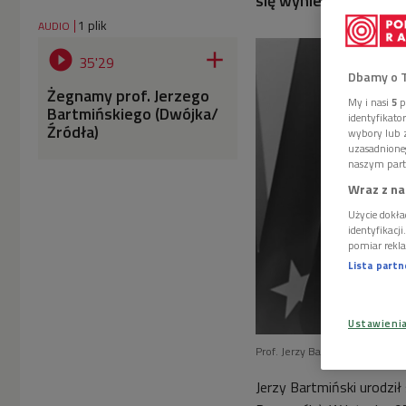
się wyniesieniem ku
1 plik
AUDIO


35'29
Dbamy o 
Żegnamy prof. Jerzego
My i nasi
5
p
Bartmińskiego (Dwójka/
identyfikat
Źródła)
wybory lub z
uzasadnione
naszym part
Wraz z na
Użycie dokła
identyfikacj
pomiar rekla
Lista part
Ustawieni
Prof. Jerzy Bartmiński nie żyje
Jerzy Bartmiński urodzi