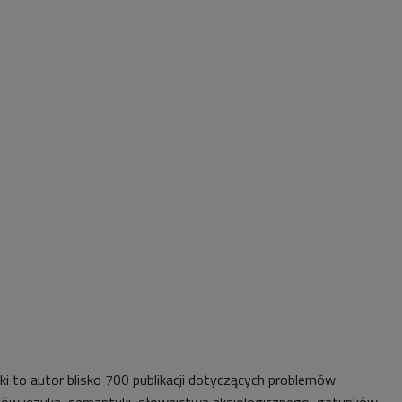
ki to autor blisko 700 publikacji dotyczących problemów
tylów języka, semantyki, słownictwa aksjologicznego, gatunków