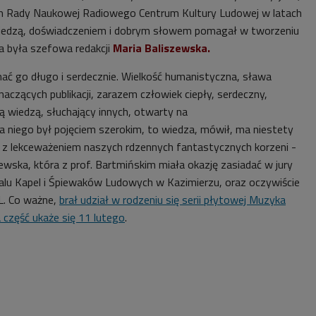
m Rady Naukowej Radiowego Centrum Kultury Ludowej w latach
iedzą, doświadczeniem i dobrym słowem pomagał w tworzeniu
ta była szefowa redakcji
Maria Baliszewska.
nać go długo i serdecznie. Wielkość humanistyczna, sława
naczących publikacji, zarazem człowiek ciepły, serdeczny,
ją wiedzą, słuchający innych, otwarty na
la niego był pojęciem szerokim, to wiedza, mówił, ma niestety
zy z lekceważeniem naszych rdzennych fantastycznych korzeni -
ewska, która z prof. Bartmińskim miała okazję zasiadać w jury
lu Kapel i Śpiewaków Ludowych w Kazimierzu, oraz oczywiście
L. Co ważne,
brał udział w rodzeniu się serii płytowej Muzyka
 część ukaże się 11 lutego
.