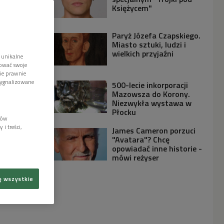
Księżycem"
Paryż Józefa Czapskiego.
Miasto sztuki, ludzi i
wielkich przyjaźni
 unikalne
tować swoje
wie prawnie
sygnalizowane
500-lecie inkorporacji
Mazowsza do Korony.
Niezwykła wystawa w
Płocku
lów
i treści,
James Cameron porzuci
"Avatara"? Chcę
opowiadać inne historie -
mówi reżyser
ę wszystkie