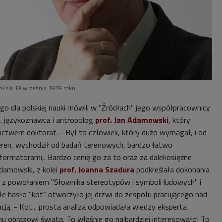
ił się 19 września 1939 roku.
go dla polskiej nauki mówili w "Źródłach" jego współpracownicy
in. językoznawca i antropolog
prof. Jan Adamowski
, który
nictwem doktorat. - Był to człowiek, który dużo wymagał, i od
 teren, wychodził od badań terenowych, bardzo łatwo
formatorami,. Bardzo cenię go za to oraz za dalekosiężne
Adamowski, z kolei
prof. Joanna Szadura
podkreślała dokonania
 z powołaniem "Słownika stereotypów i symboli ludowych" i
łe hasło "kot" otworzyło jej drzwi do zespołu pracującego nad
ją. - Kot... prosta analiza odpowiadała wiedzy eksperta
u obrazowi świata. To właśnie go najbardziej interesowało! To