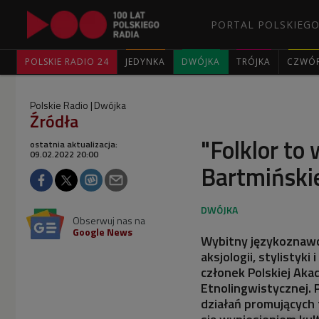
PORTAL POLSKIEGO
POLSKIE RADIO 24
JEDYNKA
DWÓJKA
TRÓJKA
CZWÓ
Polskie Radio
Dwójka
Źródła
"Folklor to
ostatnia aktualizacja:
09.02.2022 20:00
Bartmiński
Obserwuj nas na
Google News
Wybitny językoznawca
aksjologii, stylistyki
członek Polskiej Aka
Etnolingwistycznej. 
działań promujących 