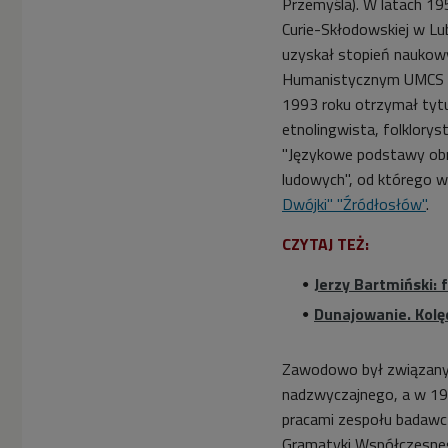
Przemyśla). W latach 19
Curie-Skłodowskiej w Lub
uzyskał stopień naukowy
Humanistycznym UMCS na
1993 roku otrzymał tyt
etnolingwista, folkloryst
"Językowe podstawy obra
ludowych", od którego w
Dwójki" "Źródłosłów"
.
CZYTAJ TEŻ:
Jerzy Bartmiński: 
Dunajowanie. Kolę
Zawodowo był związany 
nadzwyczajnego, a w 19
pracami zespołu badawcz
Gramatyki Współczesnego