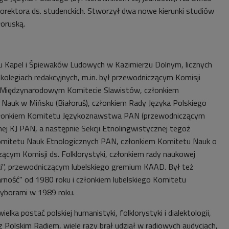
 prorektora ds. studenckich. Stworzył dwa nowe kierunki studiów
łoruską.
lu Kapel i Śpiewaków Ludowych w Kazimierzu Dolnym, licznych
kolegiach redakcyjnych, m.in. był przewodniczącym Komisji
y Międzynarodowym Komitecie Slawistów, członkiem
i Nauk w Mińsku (Białoruś), członkiem Rady Języka Polskiego
złonkiem Komitetu Językoznawstwa PAN (przewodniczącym
ej KJ PAN, a następnie Sekcji Etnolingwistycznej tegoż
omitetu Nauk Etnologicznych PAN, członkiem Komitetu Nauk o
zącym Komisji ds. Folklorystyki, członkiem rady naukowej
i", przewodniczącym lubelskiego gremium KAAD. Był też
rność" od 1980 roku i członkiem lubelskiego Komitetu
yborami w 1989 roku.
elka postać polskiej humanistyki, folklorystyki i dialektologii,
z Polskim Radiem, wiele razy brał udział w radiowych audycjach,