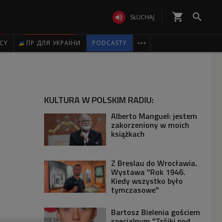
shopping_cart


SŁUCHAJ

ICY
ПР ДЛЯ УКРАЇНИ
PODCASTY
KULTURA W POLSKIM RADIU:
Alberto Manguel: jestem
zakorzeniony w moich
książkach
Z Breslau do Wrocławia.
Wystawa "Rok 1946.
Kiedy wszystko było
tymczasowe"
Bartosz Bielenia gościem
specjalnym "Trójki pod