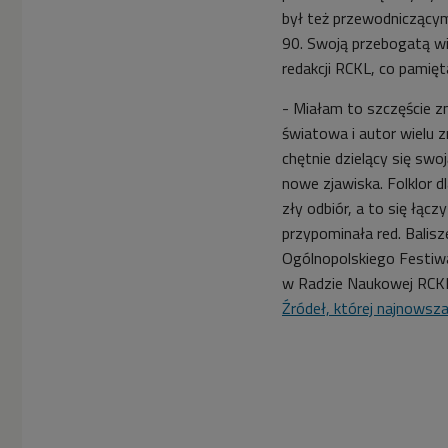
był też przewodniczący
90. Swoją przebogatą w
redakcji RCKL, co pamię
- Miałam to szczęście z
światowa i autor wielu z
chętnie dzielący się swo
nowe zjawiska. Folklor d
zły odbiór, a to się łąc
przypominała red. Balisz
Ogólnopolskiego Festiwa
w Radzie Naukowej RCK
Źródeł, której najnowsza