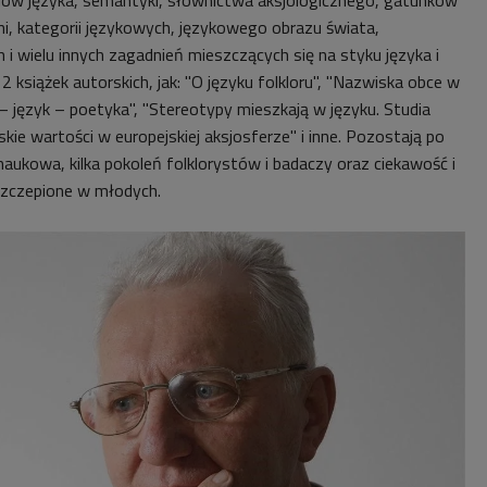
dni, kategorii językowych, językowego obrazu świata,
i wielu innych zagadnień mieszczących się na styku języka i
12 książek autorskich, jak: "O języku folkloru", "Nazwiska obce w
r – język – poetyka", "Stereotypy mieszkają w języku. Studia
skie wartości w europejskiej aksjosferze" i inne. Pozostają po
aukowa, kilka pokoleń folklorystów i badaczy oraz ciekawość i
aszczepione w młodych.