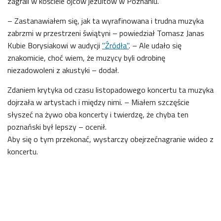
zagrali w kościele ojców jezuitów w Poznaniu.
– Zastanawiałem się, jak ta wyrafinowana i trudna muzyka
zabrzmi w przestrzeni świątyni – powiedział Tomasz Janas
Kubie Borysiakowi w audycji
"Źródła"
. – Ale udało się
znakomicie, choć wiem, że muzycy byli odrobinę
niezadowoleni z akustyki – dodał.
Zdaniem krytyka od czasu listopadowego koncertu ta muzyka
dojrzała w artystach i między nimi. – Miałem szczęście
słyszeć na żywo oba koncerty i twierdzę, że chyba ten
poznański był lepszy – ocenił.
Aby się o tym przekonać, wystarczy obejrzećnagranie wideo z
koncertu.