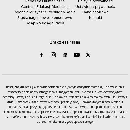
Redakcja Ekumeniczna
Polityka prywatności
Centrum Edukacji Medialnej
Ustawienia prywatności
Agencja Muzyczna Polskiego Radia
Dane osobowe
Studia nagraniowe i koncertowe
Kontakt
Sklep Polskiego Radia
Znajdziesz nas na
Treści, znajdujące się w serwisie polskieradio.pl, w tym wszystkie materiały i ich części oraz
poszczególne elementy samego serwisu mają charakter utworów lub wytworów objętych
ochroną Ustawy z dnia 4 lutego 1994 r. o prawie autorskim i prawach pokrewnych lub Ustawy z
dnia 30 czerwca 2000 r. Prawo własności przemysłowej. Prawa o których mowa w zdaniu
poprzedzającym przysługują Polskiemu Radiu S.A. w likwidacji lub podmiotom trzecim.
Jakiekolwiek kopiowanie, zapisywanie, powielanie, reprodukowanie oraz rozpowszechnianie
materiałów zamieszczonych w serwisie, zarówno w części, jak i w całości jest zabronione bez
uprzedniej pisemnej zgody uprawnionego.