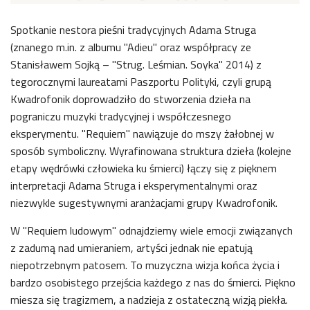
Spotkanie nestora pieśni tradycyjnych Adama Struga
(znanego m.in. z albumu "Adieu" oraz współpracy ze
Stanisławem Sojką – "Strug. Leśmian. Soyka" 2014) z
tegorocznymi laureatami Paszportu Polityki, czyli grupą
Kwadrofonik doprowadziło do stworzenia dzieła na
pograniczu muzyki tradycyjnej i współczesnego
eksperymentu. "Requiem" nawiązuje do mszy żałobnej w
sposób symboliczny. Wyrafinowana struktura dzieła (kolejne
etapy wędrówki człowieka ku śmierci) łączy się z pięknem
interpretacji Adama Struga i eksperymentalnymi oraz
niezwykle sugestywnymi aranżacjami grupy Kwadrofonik.
W "Requiem ludowym" odnajdziemy wiele emocji związanych
z zadumą nad umieraniem, artyści jednak nie epatują
niepotrzebnym patosem. To muzyczna wizja końca życia i
bardzo osobistego przejścia każdego z nas do śmierci. Piękno
miesza się tragizmem, a nadzieja z ostateczną wizją piekła.