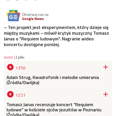
Obserwuj nas na
Google News
– Ten projekt jest eksperymentem, który dzieje się
między muzykami – mówił krytyk muzyczny Tomasz
Janas o "Requiem ludowym". Nagranie wideo
koncertu dostępne poniżej.
2 pliki
AUDIO


13'50
Adam Strug, Kwadrofonik i melodie umierania
(Źródła/Dwójka)


12'21
Tomasz Janas recenzuje koncert "Requiem
ludowe" w kościele ojców jezuitów w Poznaniu
(Źródła/Dwójka)