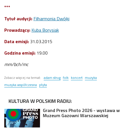
***
Tytuł audycji:
Filharmonia Dwójki
Prowadzący:
Kuba Borysiak
Data emisji:
31.03.2015
Godzina emisji:
19.00
mm/bch/mc
Zobacz więcej na temat:
adam strug
folk
koncert
muzyka
muzyka współczesna
płyta
KULTURA W POLSKIM RADIU:
Grand Press Photo 2026 - wystawa w
Muzeum Gazowni Warszawskiej