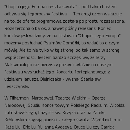
"Chopin i jego Europa i reszta świata" - pod takim hasłem
odbywa się tegoroczny festiwal. - Ten drugi człon wskazuje
na to, że oferta programowa została po prostu rozszerzona.
Rozszerzona o barok, a nawet późny renesans. Koniec
końców jeśli widzimy, że na festiwalu "Chopin i jego Europa"
możemy posłuchać Psalmów Gomółki, to widać to o czym
mówię. Ale to nie tylko w tę stronę, bo tak samo w stronę
współczesności. Jestem bardzo szczęśliwy, że Jerzy
Maksymiuk po raz pierwszy pozwoli właśnie na naszym
festiwalu wysłuchać jego Koncertu fortepianowego z
udziałem Janusza Olejniczaka - wyznał Stanisław
Leszczyński.
W Filharmonii Narodowej, Teatrze Wielkim – Operze
Narodowej, Studiu Koncertowym Polskiego Radia im. Witolda
Lutosławskiego, bazylice św. Krzyża oraz na Zamku
Królewskim zagrają pianiści z całego świata. Wśród nich m.in.
Kate Liu, Eric Lu, Yulianna Avdeeva, Bruce Liu czy Garrick