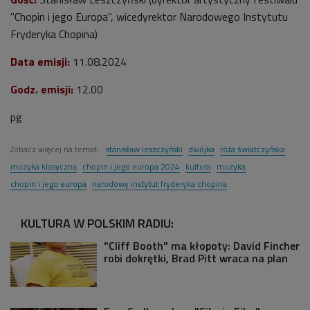
"Chopin i jego Europa", wicedyrektor Narodowego Instytutu
Fryderyka Chopina)
Data emisji:
11.08
.2024
Godz. emisji:
12.00
pg
Zobacz więcej na temat:
stanisław leszczyński
dwójka
róża światczyńska
muzyka klasyczna
chopin i jego europa 2024
kultura
muzyka
chopin i jego europa
narodowy instytut fryderyka chopina
KULTURA W POLSKIM RADIU:
"Cliff Booth" ma kłopoty: David Fincher
robi dokrętki, Brad Pitt wraca na plan