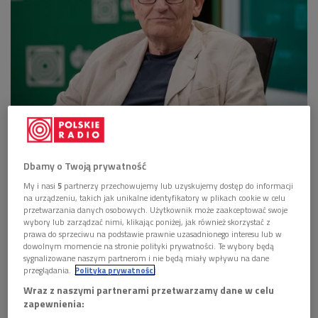
Stanisław Leszczyński kieruje festiwalem "Chopin i jego Europa" od początku
jego istnienia
Foto: Henryk Leszczyński/PR
W sobotę 17 sierpnia chopinowskim recitalem Erica
Dbamy o Twoją prywatność
Guo na instrumencie historycznym i nadzwyczajnym
My i nasi
5
partnerzy przechowujemy lub uzyskujemy dostęp do informacji
koncertem Fabio Biondiego i Paoli Poncet rozpoczął
na urządzeniu, takich jak unikalne identyfikatory w plikach cookie w celu
się 20. Międzynarodowy Festiwal Muzyczny "Chopin i
przetwarzania danych osobowych. Użytkownik może zaakceptować swoje
wybory lub zarządzać nimi, klikając poniżej, jak również skorzystać z
jego Europa".
prawa do sprzeciwu na podstawie prawnie uzasadnionego interesu lub w
dowolnym momencie na stronie polityki prywatności. Te wybory będą
Jego jubileuszowa, 20. odsłona potrwa 3 tygodnie i
sygnalizowane naszym partnerom i nie będą miały wpływu na dane
przyniesie nam ponad 40 koncertów z udziałem
przeglądania.
Polityka prywatności
kilkuset artystów z Polski i ze świata.
Wraz z naszymi partnerami przetwarzamy dane w celu
zapewnienia:
Organizatorem wydarzenia jest Narodowy Instytut