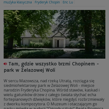
muzyka klasyczna
Fryderyk Chopin
Eric Lu
Tam, gdzie wszystko brzmi Chopinem -
park w Żelazowej Woli
W sercu Mazowsza, nad rzeką Utratą, rozciąga się
siedmiohektarowy park w Żelazowej Woli - miejsce
narodzin Fryderyka Chopina. Wśród stawów, kaskad i
wielu gatunków drzew z całego świata słychać echa
fortepianowych dźwięków, które niegdyś rozbrzmiewały
z dworku kompozytora. O Muzeum i otaczającym go
parku mówiła w audycji "Ogrody sztuki" Beata Brymora