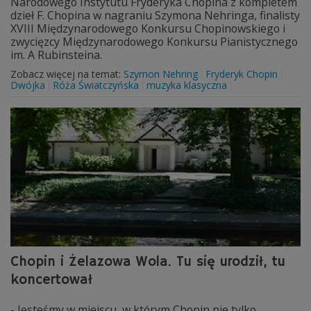
Narodowego Instytutu Fryderyka Chopina z kompletem
dzieł F. Chopina w nagraniu Szymona Nehringa, finalisty
XVIII Międzynarodowego Konkursu Chopinowskiego i
zwycięzcy Międzynarodowego Konkursu Pianistycznego
im. A Rubinsteina.
Zobacz więcej na temat:
Szymon Nehring
Fryderyk Chopin
Dwójka
Róża Światczyńska
muzyka klasyczna
Chopin i Żelazowa Wola. Tu się urodził, tu
koncertował
- Jesteśmy w miejscu, w którym Chopin nie tylko