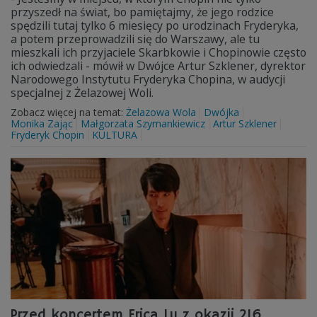
przyszedł na świat, bo pamiętajmy, że jego rodzice
spędzili tutaj tylko 6 miesięcy po urodzinach Fryderyka,
a potem przeprowadzili się do Warszawy, ale tu
mieszkali ich przyjaciele Skarbkowie i Chopinowie często
ich odwiedzali - mówił w Dwójce Artur Szklener, dyrektor
Narodowego Instytutu Fryderyka Chopina, w audycji
specjalnej z Żelazowej Woli.
Zobacz więcej na temat:
Żelazowa Wola
Dwójka
Monika Zając
Małgorzata Szymankiewicz
Artur Szklener
Fryderyk Chopin
KULTURA
Przed koncertem Erica Lu z okazji 216.