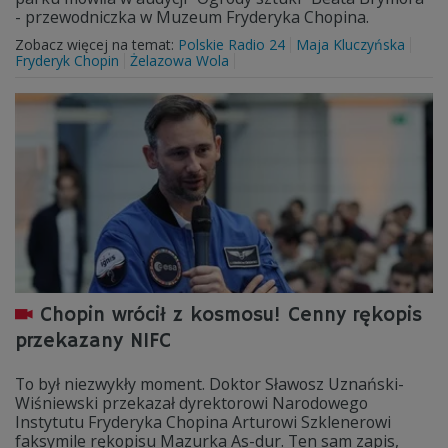
- przewodniczka w Muzeum Fryderyka Chopina.
Zobacz więcej na temat:
Polskie Radio 24
Maja Kluczyńska
Fryderyk Chopin
Żelazowa Wola
Chopin wrócił z kosmosu! Cenny rękopis
przekazany NIFC
To był niezwykły moment. Doktor Sławosz Uznański-
Wiśniewski przekazał dyrektorowi Narodowego
Instytutu Fryderyka Chopina Arturowi Szklenerowi
faksymile rękopisu Mazurka As-dur. Ten sam zapis,