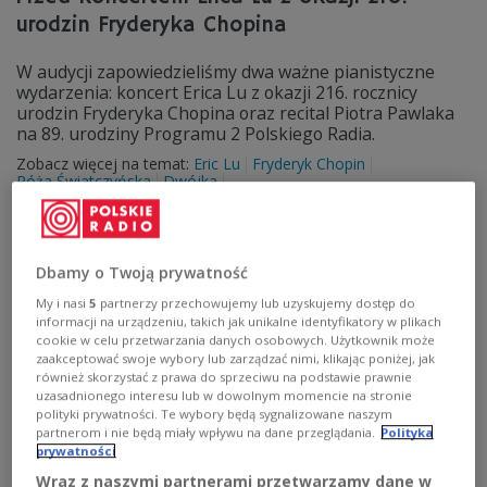
urodzin Fryderyka Chopina
W audycji zapowiedzieliśmy dwa ważne pianistyczne
wydarzenia: koncert Erica Lu z okazji 216. rocznicy
urodzin Fryderyka Chopina oraz recital Piotra Pawlaka
na 89. urodziny Programu 2 Polskiego Radia.
Zobacz więcej na temat:
Eric Lu
Fryderyk Chopin
Róża Światczyńska
Dwójka
Dbamy o Twoją prywatność
My i nasi
5
partnerzy przechowujemy lub uzyskujemy dostęp do
informacji na urządzeniu, takich jak unikalne identyfikatory w plikach
cookie w celu przetwarzania danych osobowych. Użytkownik może
zaakceptować swoje wybory lub zarządzać nimi, klikając poniżej, jak
również skorzystać z prawa do sprzeciwu na podstawie prawnie
uzasadnionego interesu lub w dowolnym momencie na stronie
polityki prywatności. Te wybory będą sygnalizowane naszym
partnerom i nie będą miały wpływu na dane przeglądania.
Polityka
prywatności
Muzyka, która łączy pokolenia. NIFC
Wraz z naszymi partnerami przetwarzamy dane w
podsumowuje projekt "Efekt Chopina"