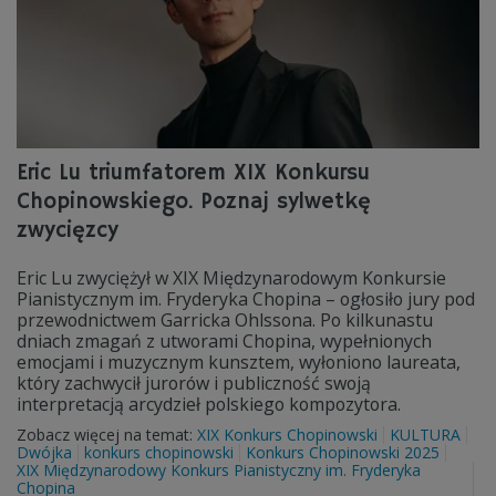
Eric Lu triumfatorem XIX Konkursu
Chopinowskiego. Poznaj sylwetkę
zwycięzcy
Eric Lu zwyciężył w XIX Międzynarodowym Konkursie
Pianistycznym im. Fryderyka Chopina – ogłosiło jury pod
przewodnictwem Garricka Ohlssona. Po kilkunastu
dniach zmagań z utworami Chopina, wypełnionych
emocjami i muzycznym kunsztem, wyłoniono laureata,
który zachwycił jurorów i publiczność swoją
interpretacją arcydzieł polskiego kompozytora.
Zobacz więcej na temat:
XIX Konkurs Chopinowski
KULTURA
Dwójka
konkurs chopinowski
Konkurs Chopinowski 2025
XIX Międzynarodowy Konkurs Pianistyczny im. Fryderyka
Chopina