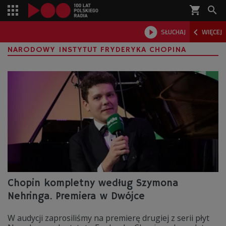
shopping_cart



SŁUCHAJ
WIĘCEJ

NARODOWY INSTYTUT FRYDERYKA CHOPINA
Chopin kompletny według Szymona
Nehringa. Premiera w Dwójce
W audycji zaprosiliśmy na premierę drugiej z serii płyt