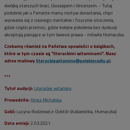
dwójką starszych braci, Giuseppem i Vincenzem. - Tutaj
podobnie jak u Ferrante mamy motyw dorastania, chęci
wyrwania się z ciasnego mentalnie i fizycznie otoczenia,
gdzie rządzi przemoc, gdzie kolejne pokolenia bez dyskusji
akceptują panujące w tym świecie prawa - mówiła tłumaczka.
Czekamy również na Państwa opowieści o książkach,
które w tym czasie są "literackimi witaminami". Nasz
adres mailowy
literackiewitaminy@polskieradio.pl
.
***
Tytuł audycji:
Literackie witaminy
Prowadziła:
Kinga Michalska
Gość:
Lucyna Rodziewicz-Doktór (italianistka, tłumaczka)
Data emisji:
2
.03.2021