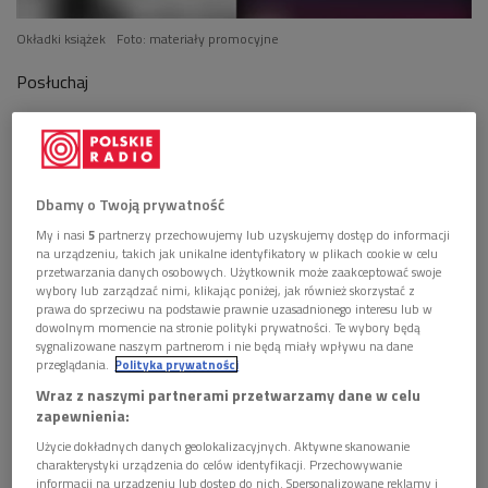
Okładki książek
Foto: materiały promocyjne
Posłuchaj
Lucyna Rodziewicz-Doktór o powieściach Eleny
Ferrante (Literackie witaminy/Dwójka)
08:50
Dbamy o Twoją prywatność
My i nasi
5
partnerzy przechowujemy lub uzyskujemy dostęp do informacji
na urządzeniu, takich jak unikalne identyfikatory w plikach cookie w celu
Międzynarodową popularność Ferrante przyniósł cykl
przetwarzania danych osobowych. Użytkownik może zaakceptować swoje
wybory lub zarządzać nimi, klikając poniżej, jak również skorzystać z
neapolitański, polscy czytelnicy poznali ją za sprawą powieści
prawa do sprzeciwu na podstawie prawnie uzasadnionego interesu lub w
"Zakłamane życie dorosłych"
.
Kto jednak kryje się pod
dowolnym momencie na stronie polityki prywatności. Te wybory będą
sygnalizowane naszym partnerom i nie będą miały wpływu na dane
pseudonimem pisarza lub pisarki o nieznanej właściwie
przeglądania.
Polityka prywatności
tożsamości?
Wraz z naszymi partnerami przetwarzamy dane w celu
zapewnienia:
Woal tajemnicy
Użycie dokładnych danych geolokalizacyjnych. Aktywne skanowanie
charakterystyki urządzenia do celów identyfikacji. Przechowywanie
- Jeżeli w pierwszym zrywie czytelnik wybierze tę autorkę z
informacji na urządzeniu lub dostęp do nich. Spersonalizowane reklamy i