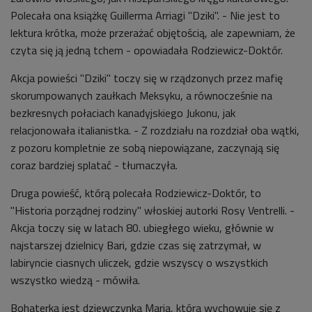
Polecała ona książkę Guillerma Arriagi "Dziki". - Nie jest to
lektura krótka, może przerażać objętością, ale zapewniam, że
czyta się ją jedną tchem - opowiadała Rodziewicz-Doktór.
Akcja powieści "Dziki" toczy się w rządzonych przez mafię
skorumpowanych zaułkach Meksyku, a równocześnie na
bezkresnych połaciach kanadyjskiego Jukonu, jak
relacjonowała italianistka. - Z rozdziału na rozdział oba wątki,
z pozoru kompletnie ze sobą niepowiązane, zaczynają się
coraz bardziej splatać - tłumaczyła.
Druga powieść, którą polecała Rodziewicz-Doktór, to
"Historia porządnej rodziny" włoskiej autorki Rosy Ventrelli. -
Akcja toczy się w latach 80. ubiegłego wieku, głównie w
najstarszej dzielnicy Bari, gdzie czas się zatrzymał, w
labiryncie ciasnych uliczek, gdzie wszyscy o wszystkich
wszystko wiedzą - mówiła.
Bohaterką jest dziewczynka Maria, która wychowuje się z