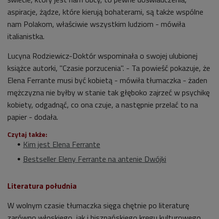
aspiracje, żądze, które kierują bohaterami, są także wspólne
nam Polakom, właściwie wszystkim ludziom - mówiła
italianistka.
Lucyna Rodziewicz-Doktór wspominała o swojej ulubionej
książce autorki, "Czasie porzucenia". - Ta powieść pokazuje, że
Elena Ferrante musi być kobietą - mówiła tłumaczka - żaden
mężczyzna nie byłby w stanie tak głęboko zajrzeć w psychikę
kobiety, odgadnąć, co ona czuje, a następnie przelać to na
papier - dodała.
Czytaj także:
Kim jest Elena Ferrante
Bestseller Eleny Ferrante na antenie Dwójki
Literatura południa
W wolnym czasie tłumaczka sięga chętnie po literaturę
zarówno włoskiego, jak i hiszpańskiego kręgu kulturowego.