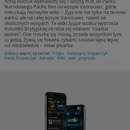
Anną Maziuk wybraliśmy się z wizytą m.in. do Parku
Narodowego Pacific Rim na wyspie Vancouver, gdzie
mieszkają niezwykłe wilki. – Żyją one nie tylko na terenie
parku, ale na całej wyspie Vancouver, nawet na
okolicznych wyspach. Te wilki żyjące wzdłuż wybrzeża
Kolumbii Brytyjskiej określa się mianem "coastal
wolves". One troszkę się różnią, przede wszystkim tym,
co jedzą. Żywią się fokami, rybami. Łososie łapią lepiej
niż niedźwiedzie – mówi pisarka.
Zobacz więcej na temat:
Trójka
Katarzyna Stoparczyk
Kasia Stoparczyk
Kanada
Wilki
wilk
przyroda