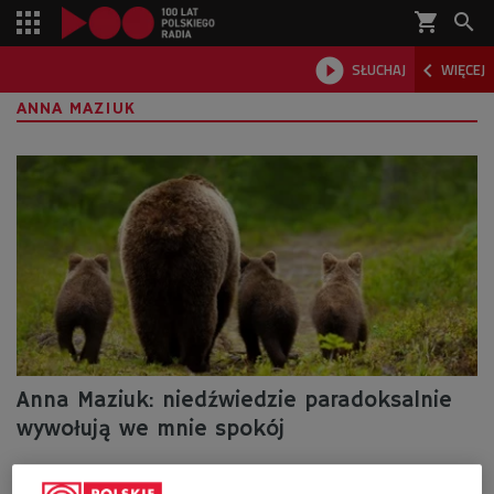
shopping_cart



SŁUCHAJ
WIĘCEJ

ANNA MAZIUK
Anna Maziuk: niedźwiedzie paradoksalnie
wywołują we mnie spokój
Dzisiejsza gościni "Zagadkowej niedzieli" jest