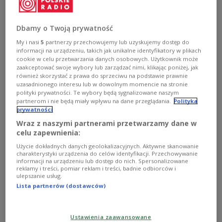
dziennikarką, propagatorką wiedzy o przyrodzie.
Ostatnio napisała absolutnie niezwykły książkę-
reportaż "Niedźwiedź szuka domu". I właśnie o tych
Dbamy o Twoją prywatność
zwierzętach opowiadała w rozmowie z Kasią Stoparczyk.
My i nasi
5
partnerzy przechowujemy lub uzyskujemy dostęp do
Zobacz więcej na temat:
STYL ŻYCIA
niedźwiedź
przyroda
informacji na urządzeniu, takich jak unikalne identyfikatory w plikach
ekologia
natura
Katarzyna Stoparczyk
Trójka
Zobacz także
cookie w celu przetwarzania danych osobowych. Użytkownik może
zaakceptować swoje wybory lub zarządzać nimi, klikając poniżej, jak
również skorzystać z prawa do sprzeciwu na podstawie prawnie
uzasadnionego interesu lub w dowolnym momencie na stronie
polityki prywatności. Te wybory będą sygnalizowane naszym
partnerom i nie będą miały wpływu na dane przeglądania.
Polityka
prywatności
Wraz z naszymi partnerami przetwarzamy dane w
celu zapewnienia:
Użycie dokładnych danych geolokalizacyjnych. Aktywne skanowanie
charakterystyki urządzenia do celów identyfikacji. Przechowywanie
informacji na urządzeniu lub dostęp do nich. Spersonalizowane
reklamy i treści, pomiar reklam i treści, badnie odbiorców i
ulepszanie usług.
Niedźwiedzie pośród nas. Co zrobić,
Lista partnerów (dostawców)
kiedy jeden z nich stanie nam na drodze?
Ustawienia zaawansowane
W domu pluszowe misie, a w lesie niebezpieczne